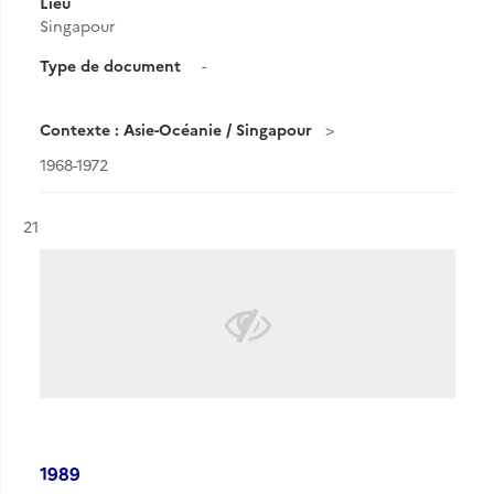
Lieu
Singapour
Type de document
-
Contexte : Asie-Océanie / Singapour
1968-1972
Résultat n°
21
1989