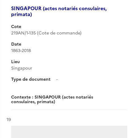
SINGAPOUR (actes notariés consulaires,
primata)
Cote
219AN/1-135 (Cote de commande)
Date
1863-2018
Lieu
Singapour
Type de document
-
Contexte : SINGAPOUR (actes notariés
consulaires, primata)
Résultat n°
19