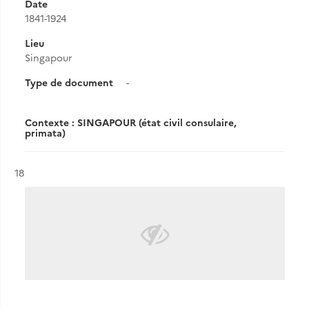
Date
1841-1924
Lieu
Singapour
Type de document
-
Contexte : SINGAPOUR (état civil consulaire,
primata)
Résultat n°
18