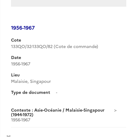
1956-1967
Cote
133QO/32-133QO/82 (Cote de commande)
Date
1956-1967
Lieu
Malaisie, Singapour
Type de document
-
Contexte : Asie-Océanie / Malaisie-Singapour
(1944-1972)
1956-1967
Résultat n°
16