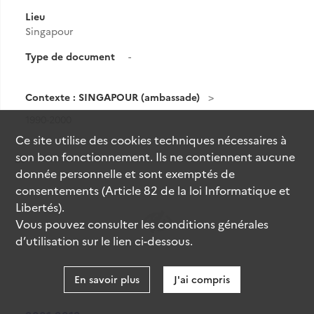
Lieu
Singapour
Type de document
-
Contexte : SINGAPOUR (ambassade)
1990-2000
Ce site utilise des
cookies
techniques nécessaires à
son bon fonctionnement. Ils ne contiennent aucune
Résultat n°
25
donnée personnelle et sont exemptés de
consentements (Article 82 de la loi Informatique et
Libertés).
Vous pouvez consulter les conditions générales
d’utilisation sur le lien ci-dessous.
En savoir plus
J'ai compris