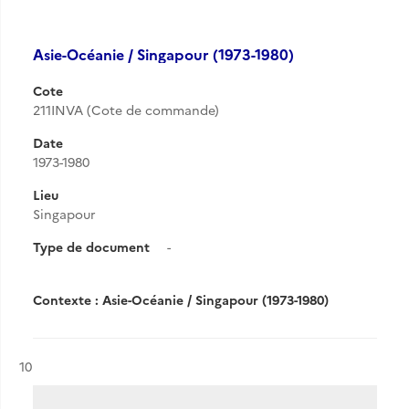
Asie-Océanie / Singapour (1973-1980)
Cote
211INVA (Cote de commande)
Date
1973-1980
Lieu
Singapour
Type de document
-
Contexte : Asie-Océanie / Singapour (1973-1980)
Résultat n°
10