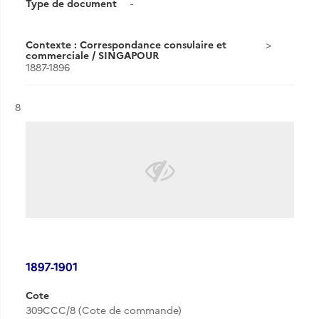
Type de document
-
Contexte : Correspondance consulaire et
commerciale / SINGAPOUR
1887-1896
Résultat n°
8
1897-1901
Cote
309CCC/8 (Cote de commande)