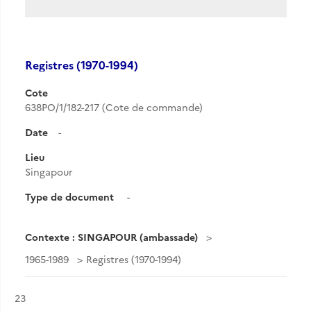
Registres (1970-1994)
Cote
638PO/1/182-217 (Cote de commande)
Date
-
Lieu
Singapour
Type de document
-
Contexte : SINGAPOUR (ambassade)
1965-1989
Registres (1970-1994)
Résultat n°
23