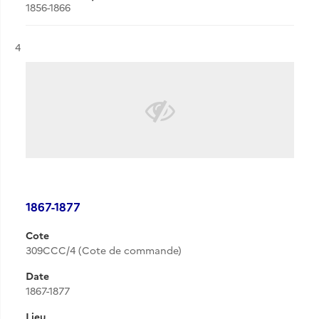
1856-1866
Résultat n°
4
1867-1877
Cote
309CCC/4 (Cote de commande)
Date
1867-1877
Lieu