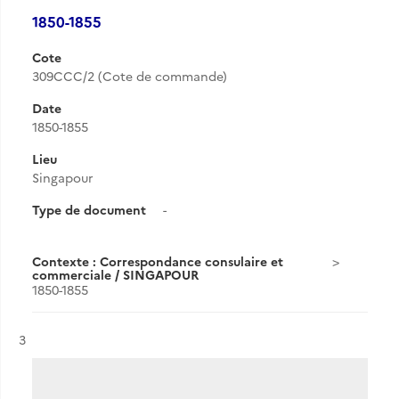
1850-1855
Cote
309CCC/2 (Cote de commande)
Date
1850-1855
Lieu
Singapour
Type de document
-
Contexte : Correspondance consulaire et
commerciale / SINGAPOUR
1850-1855
Résultat n°
3