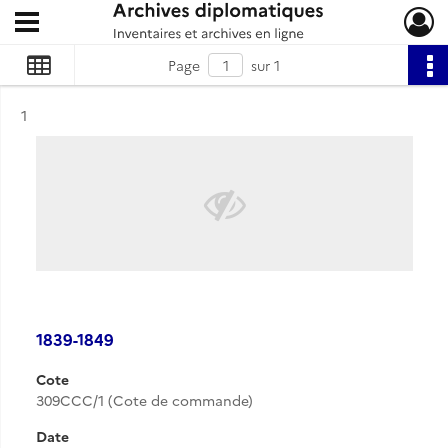
Ouvrir le menu déroulant
Archives diplomatiques
Page
sur 1
Résultat n°
1
1839-1849
Cote
309CCC/1 (Cote de commande)
Date