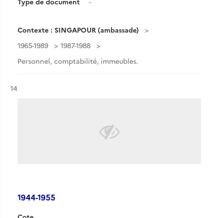
Type de document
-
Contexte : SINGAPOUR (ambassade)
1965-1989
1987-1988
Personnel, comptabilité, immeubles.
Résultat n°
14
1944-1955
Cote