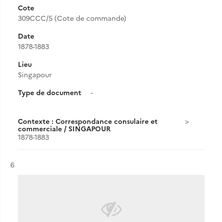
Cote
309CCC/5 (Cote de commande)
Date
1878-1883
Lieu
Singapour
Type de document
-
Contexte : Correspondance consulaire et
commerciale / SINGAPOUR
1878-1883
Résultat n°
6