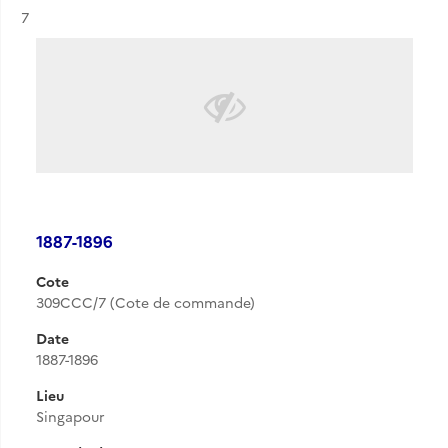
Résultat n°
7
1887-1896
Cote
309CCC/7 (Cote de commande)
Date
1887-1896
Lieu
Singapour