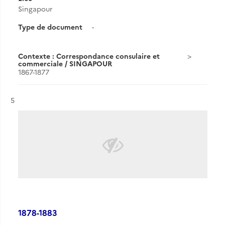
Singapour
Type de document
-
Contexte : Correspondance consulaire et
commerciale / SINGAPOUR
1867-1877
Résultat n°
5
1878-1883