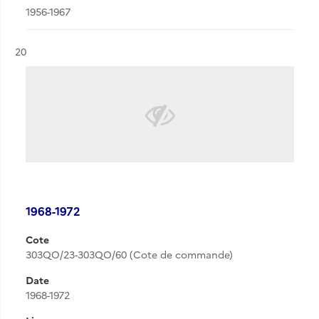
1956-1967
Résultat n°
20
1968-1972
Cote
303QO/23-303QO/60 (Cote de commande)
Date
1968-1972