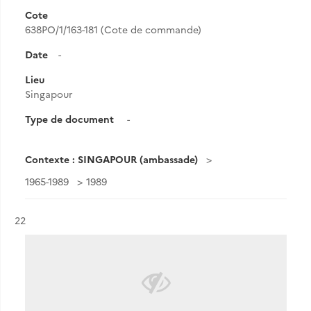
Cote
638PO/1/163-181 (Cote de commande)
Date
-
Lieu
Singapour
Type de document
-
Contexte : SINGAPOUR (ambassade)
1965-1989
1989
Résultat n°
22