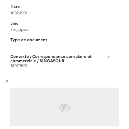
Date
1897-1901
Lieu
Singapour
Type de document
-
Contexte : Correspondance consulaire et
commerciale / SINGAPOUR
1897-1901
Résultat n°
9