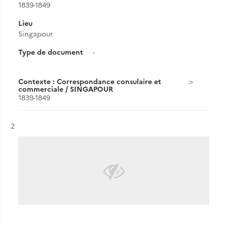
1839-1849
Lieu
Singapour
Type de document
-
Contexte : Correspondance consulaire et
commerciale / SINGAPOUR
1839-1849
Résultat n°
2