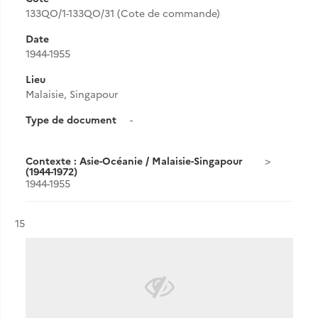
133QO/1-133QO/31 (Cote de commande)
Date
1944-1955
Lieu
Malaisie, Singapour
Type de document
-
Contexte : Asie-Océanie / Malaisie-Singapour
(1944-1972)
1944-1955
Résultat n°
15