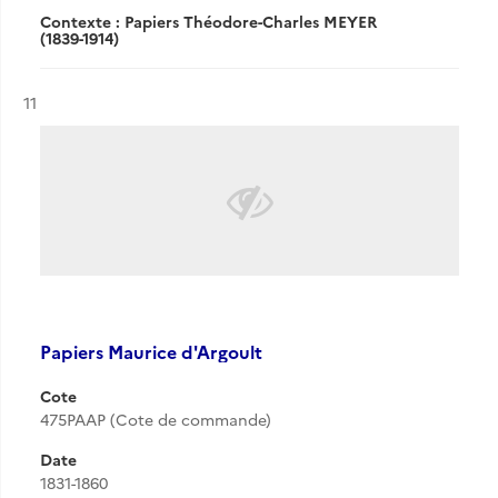
Contexte : Papiers Théodore-Charles MEYER
(1839-1914)
Résultat n°
11
Papiers Maurice d'Argoult
Cote
475PAAP (Cote de commande)
Date
1831-1860