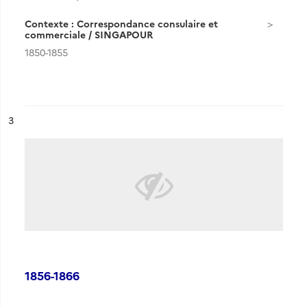
Contexte : Correspondance consulaire et
commerciale / SINGAPOUR
1850-1855
ésultat n°
3
1856-1866