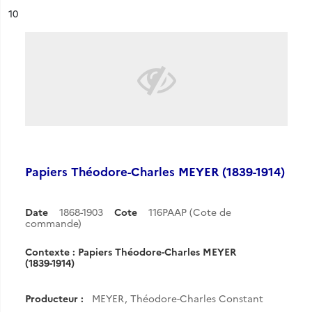
ésultat n°
10
Papiers Théodore-Charles MEYER (1839-1914)
Date
1868-1903
Cote
116PAAP (Cote de
commande)
Contexte : Papiers Théodore-Charles MEYER
(1839-1914)
Producteur :
MEYER, Théodore-Charles Constant