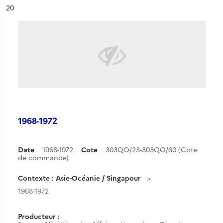
ésultat n°
20
1968-1972
Date
1968-1972
Cote
303QO/23-303QO/60 (Cote
de commande)
Contexte : Asie-Océanie / Singapour
1968-1972
Producteur :