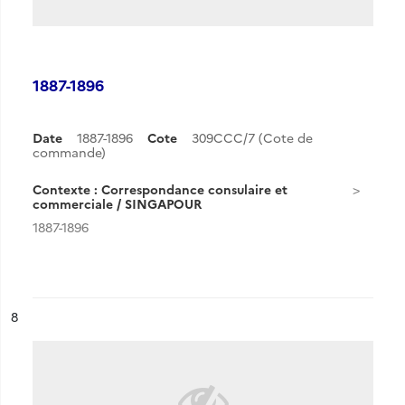
1887-1896
Date
1887-1896
Cote
309CCC/7 (Cote de
commande)
Contexte : Correspondance consulaire et
commerciale / SINGAPOUR
1887-1896
ésultat n°
8