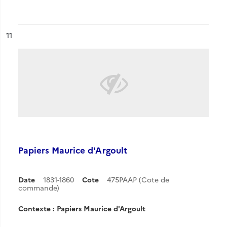
ésultat n°
11
Papiers Maurice d'Argoult
Date
1831-1860
Cote
475PAAP (Cote de
commande)
Contexte : Papiers Maurice d'Argoult