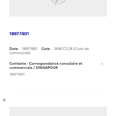
1897-1901
Date
1897-1901
Cote
309CCC/8 (Cote de
commande)
Contexte : Correspondance consulaire et
commerciale / SINGAPOUR
1897-1901
ésultat n°
9