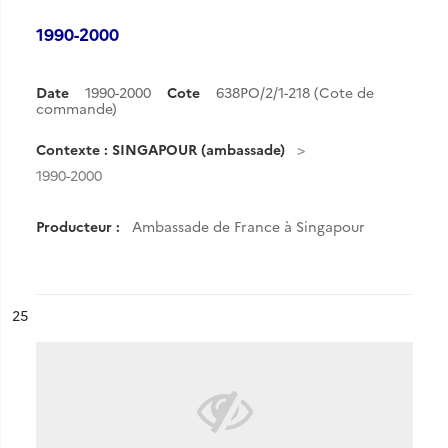
1990-2000
Date
1990-2000
Cote
638PO/2/1-218 (Cote de
commande)
Contexte : SINGAPOUR (ambassade)
1990-2000
Producteur :
Ambassade de France à Singapour
ésultat n°
25