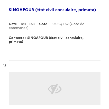
SINGAPOUR (état civil consulaire, primata)
Date
1841-1924
Cote
194EC/1-52 (Cote de
commande)
Contexte : SINGAPOUR (état civil consulaire,
primata)
ésultat n°
18