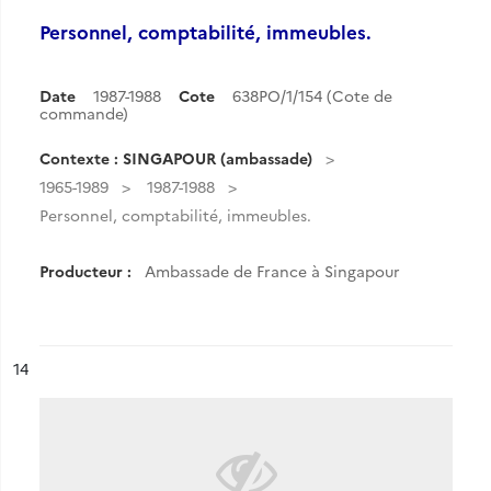
Personnel, comptabilité, immeubles.
Date
1987-1988
Cote
638PO/1/154 (Cote de
commande)
Contexte : SINGAPOUR (ambassade)
1965-1989
1987-1988
Personnel, comptabilité, immeubles.
Producteur :
Ambassade de France à Singapour
ésultat n°
14