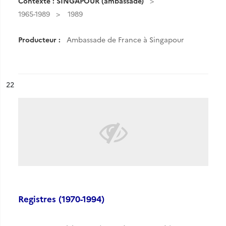
Contexte : SINGAPOUR (ambassade)
1965-1989
1989
Producteur :
Ambassade de France à Singapour
ésultat n°
22
Registres (1970-1994)