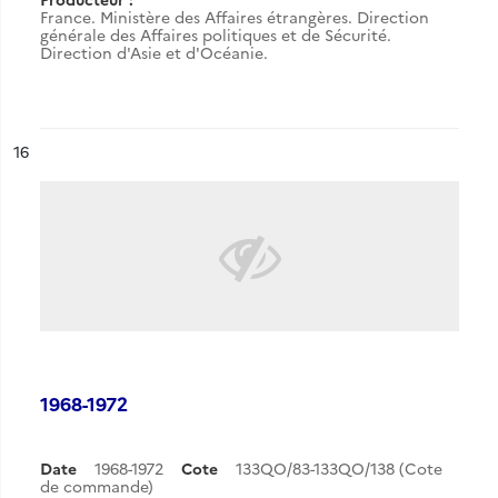
France. Ministère des Affaires étrangères. Direction
générale des Affaires politiques et de Sécurité.
Direction d'Asie et d'Océanie.
ésultat n°
16
1968-1972
Date
1968-1972
Cote
133QO/83-133QO/138 (Cote
de commande)