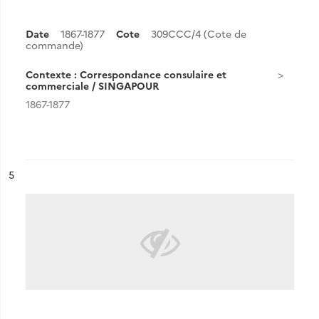
Date
1867-1877
Cote
309CCC/4 (Cote de
commande)
Contexte : Correspondance consulaire et
commerciale / SINGAPOUR
1867-1877
ésultat n°
5