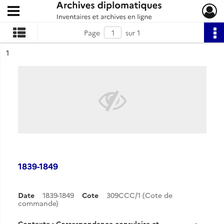
Ouvrir le menu déroulant
Archives diplomatiques
Page
sur 1
ésultat n°
1
1839-1849
Date
1839-1849
Cote
309CCC/1 (Cote de
commande)
Contexte : Correspondance consulaire et