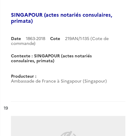
SINGAPOUR (actes notariés consulaires,
primata)
Date
1863-2018
Cote
219AN/1-135 (Cote de
commande)
Contexte : SINGAPOUR (actes notariés
consulaires, primata)
Producteur :
Ambassade de France à Singapour (Singapour)
ésultat n°
19