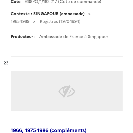
Cote
638PO/1/182-217 (Cote de commande)
Contexte : SINGAPOUR (ambassade)
1965-1989
Registres (1970-1994)
Producteur :
Ambassade de France à Singapour
ésultat n°
23
1966, 1975-1986 (compléments)