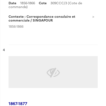
Date
1856-1866
Cote
309CCC/3 (Cote de
commande)
Contexte : Correspondance consulaire et
commerciale / SINGAPOUR
1856-1866
ésultat n°
4
1867-1877