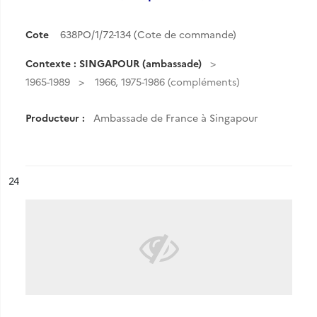
Cote
638PO/1/72-134 (Cote de commande)
Contexte : SINGAPOUR (ambassade)
1965-1989
1966, 1975-1986 (compléments)
Producteur :
Ambassade de France à Singapour
ésultat n°
24