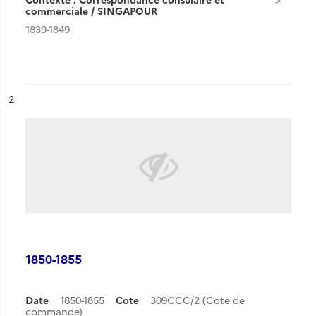
commerciale / SINGAPOUR
1839-1849
ésultat n°
2
1850-1855
Date
1850-1855
Cote
309CCC/2 (Cote de
commande)