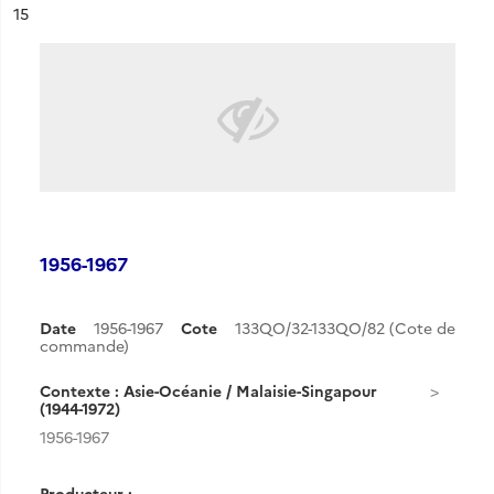
ésultat n°
15
1956-1967
Date
1956-1967
Cote
133QO/32-133QO/82 (Cote de
commande)
Contexte : Asie-Océanie / Malaisie-Singapour
(1944-1972)
1956-1967
Producteur :