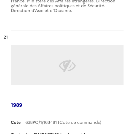
France. Ministère des Affaires étrangères. Direction
générale des Affaires politiques et de Sécurité.
Direction d'Asie et d'Océanie.
ésultat n°
21
1989
Cote
638PO/1/163-181 (Cote de commande)