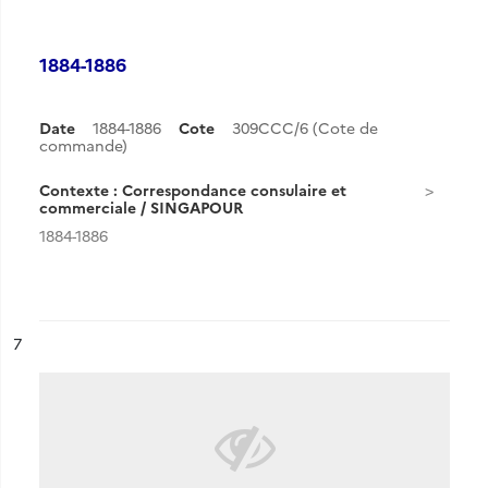
1884-1886
Date
1884-1886
Cote
309CCC/6 (Cote de
commande)
Contexte : Correspondance consulaire et
commerciale / SINGAPOUR
1884-1886
ésultat n°
7