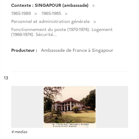
Contexte : SINGAPOUR (ambassade)
1965-1989
1965-1985
Personnel et administration générale
Fonctionnement du poste (1970-1974). Logement
(1966-1974). Sécurité...
Producteur :
Ambassade de France à Singapour
ésultat n°
13
4 medias