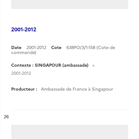
2001-2012
Date
2001-2012
Cote
638PO/3/1-158 (Cote de
commande)
Contexte : SINGAPOUR (ambassade)
2001-2012
Producteur :
Ambassade de France à Singapour
ésultat n°
26