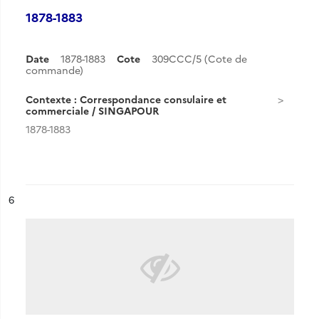
1878-1883
Date
1878-1883
Cote
309CCC/5 (Cote de
commande)
Contexte : Correspondance consulaire et
commerciale / SINGAPOUR
1878-1883
ésultat n°
6