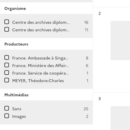
Organisme
Résultat n°
2
Centre des archives diplomatiques de La Courneuve
16
Centre des archives diplomatiques de Nantes
11
Producteurs
France. Ambassade à Singapour
8
France. Ministère des Affaires étrangères. Direction générale des Affaires politiques et de Sécurité. Direction d'Asie et d'Océanie.
6
France. Service de coopération et d'action culturelle à Singapour
1
MEYER, Théodore-Charles
1
Multimédias
Résultat n°
3
Sans
25
Images
2