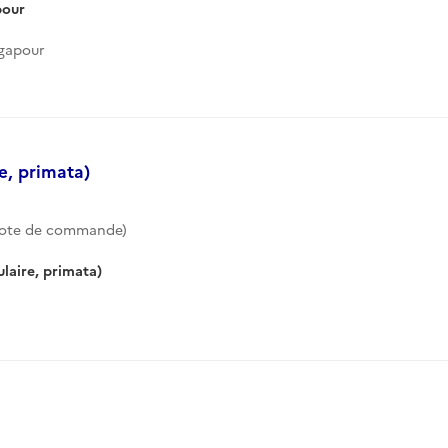
pour
ngapour
e, primata)
Cote de commande)
laire, primata)