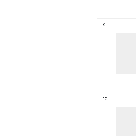
Résultat n°
9
Résultat n°
10