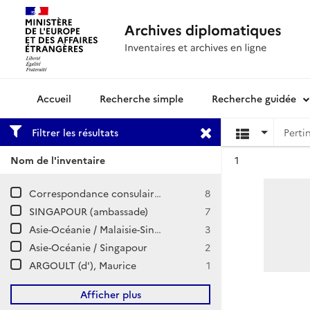
Recherche simple
Recherche guidée
Archives diplomatiques
Filtrer les résultats
Résultat n°
Nom de l'inventaire
1
Correspondance consulaire et commerciale / SINGAPOUR
8
SINGAPOUR (ambassade)
7
Asie-Océanie / Malaisie-Singapour (1944-1972)
3
Asie-Océanie / Singapour
2
ARGOULT (d'), Maurice
1
Afficher plus