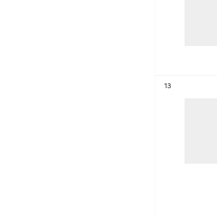
Résultat n°
13