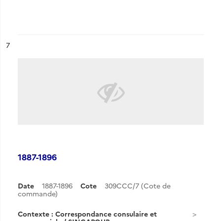
ésultat n°
7
1887-1896
Date
1887-1896
Cote
309CCC/7 (Cote de
commande)
Contexte : Correspondance consulaire et