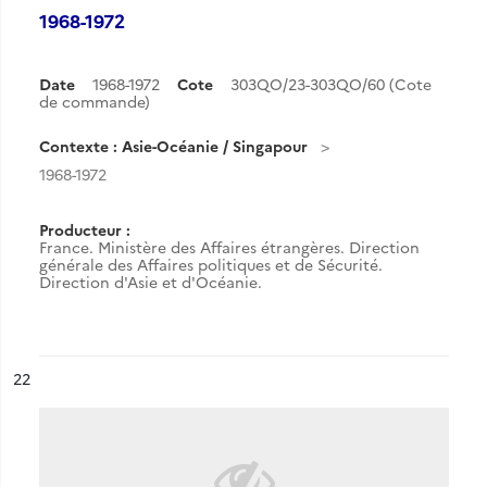
1968-1972
Date
1968-1972
Cote
303QO/23-303QO/60 (Cote
de commande)
Contexte : Asie-Océanie / Singapour
1968-1972
Producteur :
France. Ministère des Affaires étrangères. Direction
générale des Affaires politiques et de Sécurité.
Direction d'Asie et d'Océanie.
ésultat n°
22