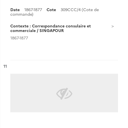
Date
1867-1877
Cote
309CCC/4 (Cote de
commande)
Contexte : Correspondance consulaire et
commerciale / SINGAPOUR
1867-1877
ésultat n°
11