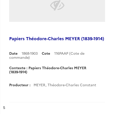
Papiers Théodore-Charles MEYER (1839-1914)
Date
1868-1903
Cote
116PAAP (Cote de
commande)
Contexte : Papiers Théodore-Charles MEYER
(1839-1914)
Producteur :
MEYER, Théodore-Charles Constant
ésultat n°
5