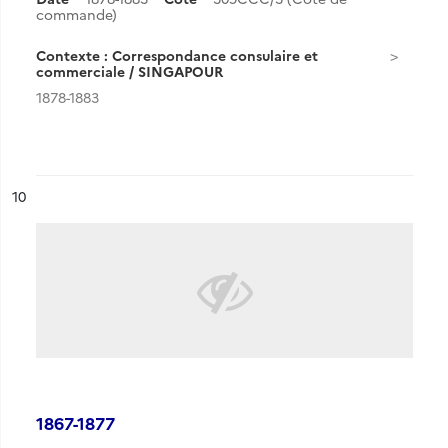
commande)
Contexte : Correspondance consulaire et
commerciale / SINGAPOUR
1878-1883
ésultat n°
10
1867-1877