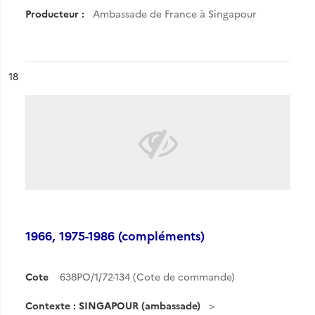
Producteur :
Ambassade de France à Singapour
ésultat n°
18
1966, 1975-1986 (compléments)
Cote
638PO/1/72-134 (Cote de commande)
Contexte : SINGAPOUR (ambassade)