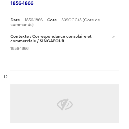
1856-1866
Date
1856-1866
Cote
309CCC/3 (Cote de
commande)
Contexte : Correspondance consulaire et
commerciale / SINGAPOUR
1856-1866
ésultat n°
12