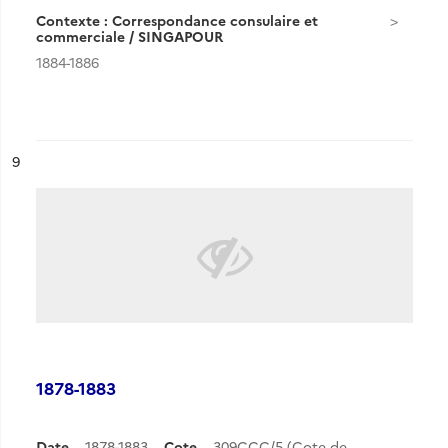
Contexte : Correspondance consulaire et
commerciale / SINGAPOUR
1884-1886
ésultat n°
9
1878-1883
Date
1878-1883
Cote
309CCC/5 (Cote de