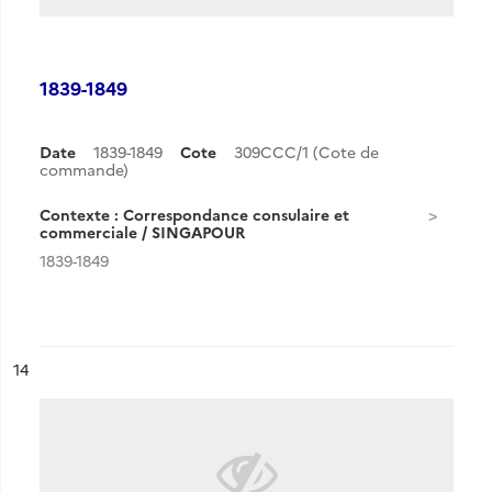
1839-1849
Date
1839-1849
Cote
309CCC/1 (Cote de
commande)
Contexte : Correspondance consulaire et
commerciale / SINGAPOUR
1839-1849
ésultat n°
14