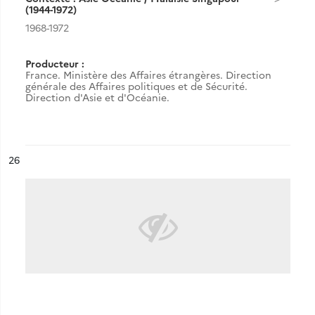
(1944-1972)
1968-1972
Producteur :
France. Ministère des Affaires étrangères. Direction
générale des Affaires politiques et de Sécurité.
Direction d'Asie et d'Océanie.
ésultat n°
26