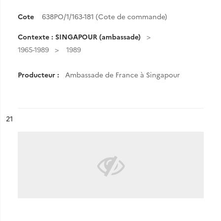
Cote
638PO/1/163-181 (Cote de commande)
Contexte : SINGAPOUR (ambassade)
1965-1989
1989
Producteur :
Ambassade de France à Singapour
ésultat n°
21