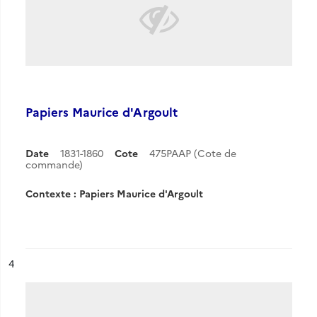
Papiers Maurice d'Argoult
Date
1831-1860
Cote
475PAAP (Cote de
commande)
Contexte : Papiers Maurice d'Argoult
ésultat n°
4