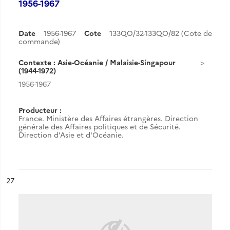
1956-1967
Date
1956-1967
Cote
133QO/32-133QO/82 (Cote de
commande)
Contexte : Asie-Océanie / Malaisie-Singapour
(1944-1972)
1956-1967
Producteur :
France. Ministère des Affaires étrangères. Direction
générale des Affaires politiques et de Sécurité.
Direction d'Asie et d'Océanie.
ésultat n°
27