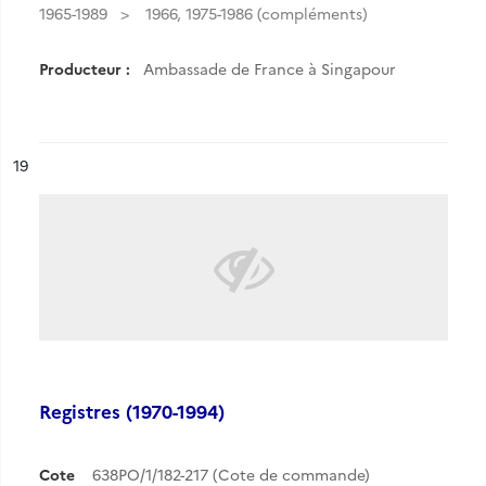
1965-1989
1966, 1975-1986 (compléments)
Producteur :
Ambassade de France à Singapour
ésultat n°
19
Registres (1970-1994)
Cote
638PO/1/182-217 (Cote de commande)