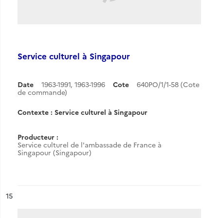
Service culturel à Singapour
Date
1963-1991
,
1963-1996
Cote
640PO/1/1-58 (Cote
de commande)
Contexte : Service culturel à Singapour
Producteur :
Service culturel de l'ambassade de France à
Singapour (Singapour)
ésultat n°
15