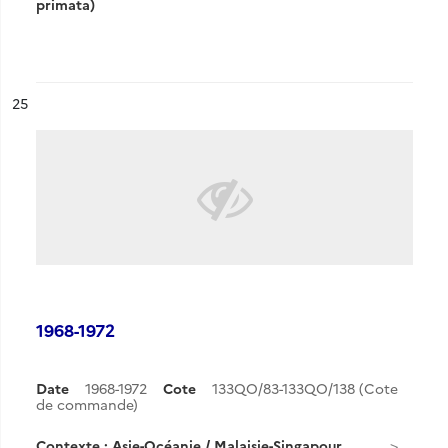
primata)
ésultat n°
25
1968-1972
Date
1968-1972
Cote
133QO/83-133QO/138 (Cote
de commande)
Contexte : Asie-Océanie / Malaisie-Singapour