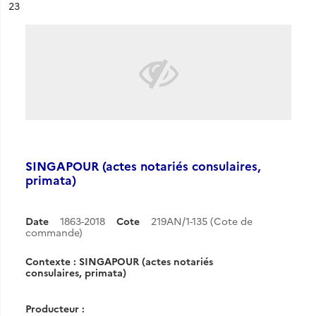
ésultat n°
23
SINGAPOUR (actes notariés consulaires,
primata)
Date
1863-2018
Cote
219AN/1-135 (Cote de
commande)
Contexte : SINGAPOUR (actes notariés
consulaires, primata)
Producteur :