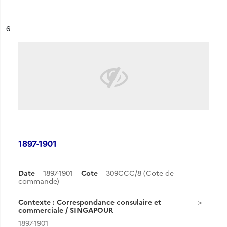
ésultat n°
6
1897-1901
Date
1897-1901
Cote
309CCC/8 (Cote de
commande)
Contexte : Correspondance consulaire et
commerciale / SINGAPOUR
1897-1901