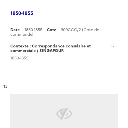
1850-1855
Date
1850-1855
Cote
309CCC/2 (Cote de
commande)
Contexte : Correspondance consulaire et
commerciale / SINGAPOUR
1850-1855
ésultat n°
13