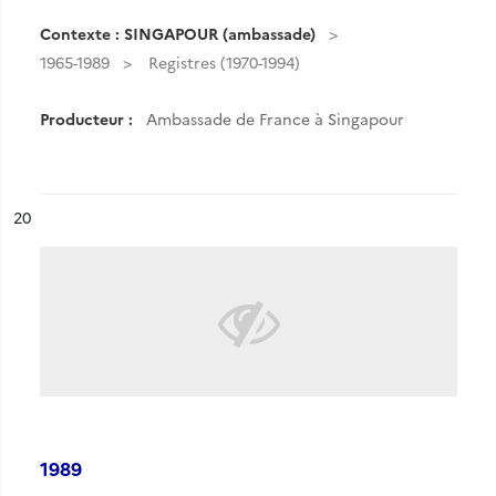
Contexte : SINGAPOUR (ambassade)
1965-1989
Registres (1970-1994)
Producteur :
Ambassade de France à Singapour
ésultat n°
20
1989