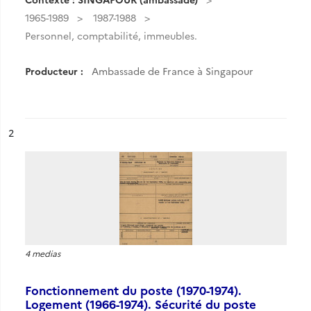
1965-1989
1987-1988
Personnel, comptabilité, immeubles.
Producteur :
Ambassade de France à Singapour
ésultat n°
2
4 medias
Fonctionnement du poste (1970-1974).
Logement (1966-1974). Sécurité du poste