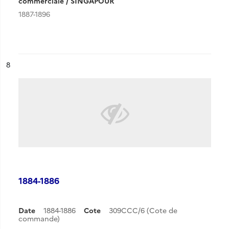
commerciale / SINGAPOUR
1887-1896
ésultat n°
8
1884-1886
Date
1884-1886
Cote
309CCC/6 (Cote de
commande)