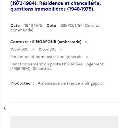
(1973-1984). Résidence et chancellerie,
questions immobilières (1948-1975).
Date
1948-1975
Cote
638PO/1/57 (Cote de
commande)
Contexte : SINGAPOUR (ambassade)
1965-1989
1965-1985
Personnel et administration générale
Fonctionnement du poste (1970-1974). Logement
(1966-1974). Sécurité...
Producteur :
Ambassade de France à Singapour
ésultat n°
3