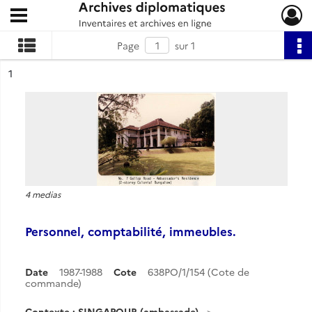
Ouvrir le menu déroulant
Archives diplomatiques
Page
sur 1
ésultat n°
1
4 medias
Personnel, comptabilité, immeubles.
Date
1987-1988
Cote
638PO/1/154 (Cote de
commande)
Contexte : SINGAPOUR (ambassade)