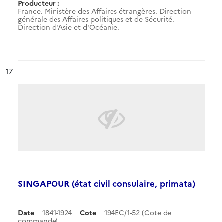
Producteur :
France. Ministère des Affaires étrangères. Direction
générale des Affaires politiques et de Sécurité.
Direction d'Asie et d'Océanie.
ésultat n°
17
SINGAPOUR (état civil consulaire, primata)
Date
1841-1924
Cote
194EC/1-52 (Cote de
commande)