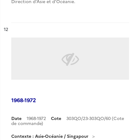
Direction d'Asie et d'Océanie.
ésultat n°
12
1968-1972
Date
1968-1972
Cote
303QO/23-303QO/60 (Cote
de commande)
Contexte : Asie-Océanie / Singapour