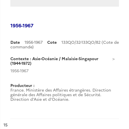
1956-1967
Date
1956-1967
Cote
133QO/32-133QO/82 (Cote de
commande)
Contexte : Asie-Océanie / Malaisie-Singapour
(1944-1972)
1956-1967
Producteur :
France. Ministère des Affaires étrangères. Direction
générale des Affaires politiques et de Sécurité.
Direction d'Asie et d'Océanie.
ésultat n°
15