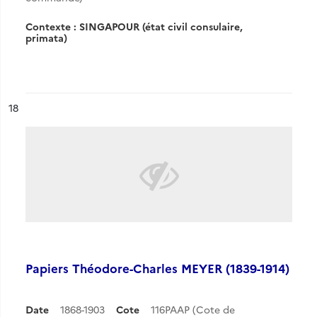
Contexte : SINGAPOUR (état civil consulaire,
primata)
ésultat n°
18
Papiers Théodore-Charles MEYER (1839-1914)
Date
1868-1903
Cote
116PAAP (Cote de