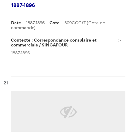
1887-1896
Date
1887-1896
Cote
309CCC/7 (Cote de
commande)
Contexte : Correspondance consulaire et
commerciale / SINGAPOUR
1887-1896
ésultat n°
21