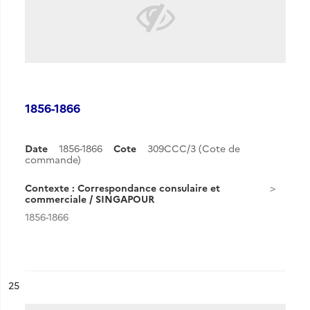
1856-1866
Date
1856-1866
Cote
309CCC/3 (Cote de
commande)
Contexte : Correspondance consulaire et
commerciale / SINGAPOUR
1856-1866
ésultat n°
25