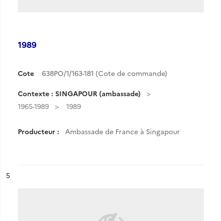
1989
Cote
638PO/1/163-181 (Cote de commande)
Contexte : SINGAPOUR (ambassade)
1965-1989
1989
Producteur :
Ambassade de France à Singapour
ésultat n°
5