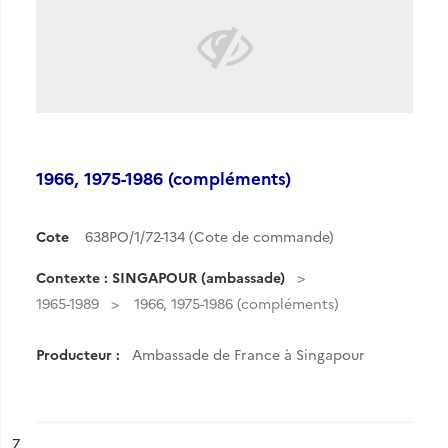
1966, 1975-1986 (compléments)
Cote
638PO/1/72-134 (Cote de commande)
Contexte : SINGAPOUR (ambassade)
1965-1989
1966, 1975-1986 (compléments)
Producteur :
Ambassade de France à Singapour
ésultat n°
7