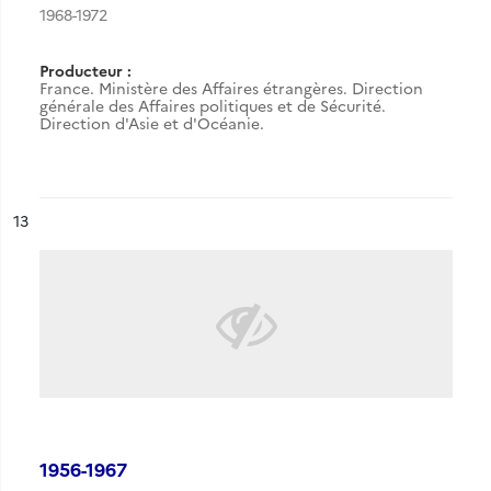
1968-1972
Producteur :
France. Ministère des Affaires étrangères. Direction
générale des Affaires politiques et de Sécurité.
Direction d'Asie et d'Océanie.
ésultat n°
13
1956-1967