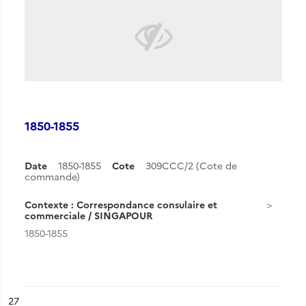
1850-1855
Date
1850-1855
Cote
309CCC/2 (Cote de
commande)
Contexte : Correspondance consulaire et
commerciale / SINGAPOUR
1850-1855
ésultat n°
27