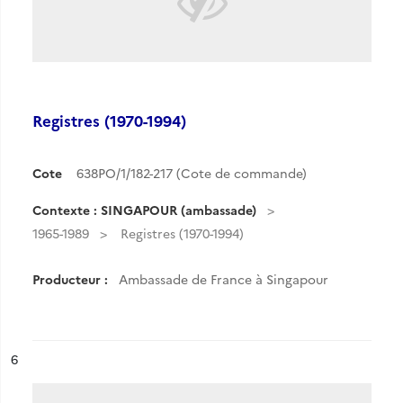
Registres (1970-1994)
Cote
638PO/1/182-217 (Cote de commande)
Contexte : SINGAPOUR (ambassade)
1965-1989
Registres (1970-1994)
Producteur :
Ambassade de France à Singapour
ésultat n°
6