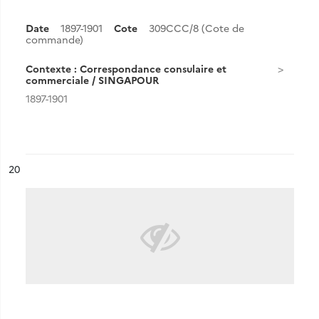
Date
1897-1901
Cote
309CCC/8 (Cote de
commande)
Contexte : Correspondance consulaire et
commerciale / SINGAPOUR
1897-1901
ésultat n°
20