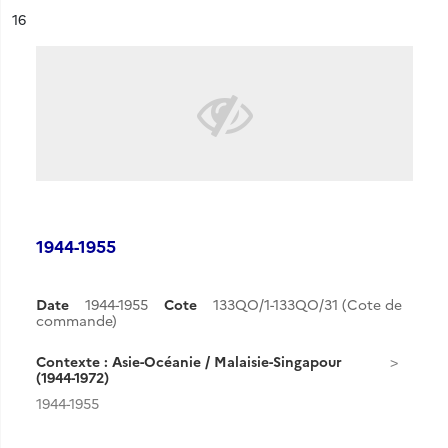
ésultat n°
16
1944-1955
Date
1944-1955
Cote
133QO/1-133QO/31 (Cote de
commande)
Contexte : Asie-Océanie / Malaisie-Singapour
(1944-1972)
1944-1955