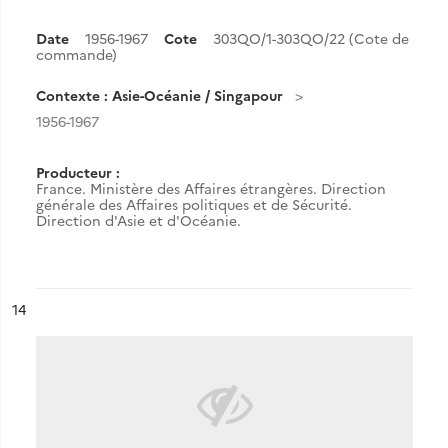
Date
1956-1967
Cote
303QO/1-303QO/22 (Cote de
commande)
Contexte : Asie-Océanie / Singapour
1956-1967
Producteur :
France. Ministère des Affaires étrangères. Direction
générale des Affaires politiques et de Sécurité.
Direction d'Asie et d'Océanie.
ésultat n°
14