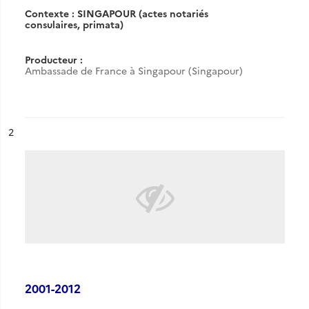
Contexte : SINGAPOUR (actes notariés
consulaires, primata)
Producteur :
Ambassade de France à Singapour (Singapour)
ésultat n°
2
2001-2012