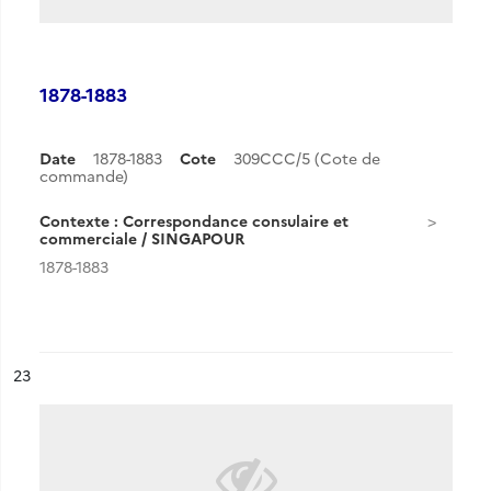
1878-1883
Date
1878-1883
Cote
309CCC/5 (Cote de
commande)
Contexte : Correspondance consulaire et
commerciale / SINGAPOUR
1878-1883
ésultat n°
23