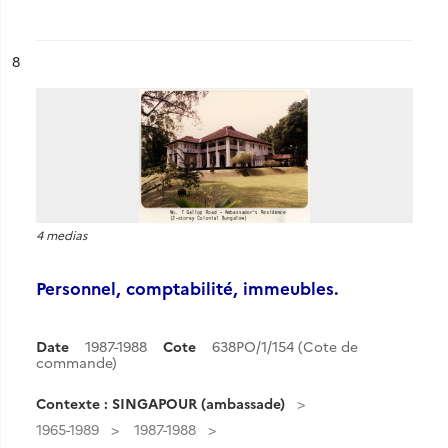
ésultat n°
8
4 medias
Personnel, comptabilité, immeubles.
Date
1987-1988
Cote
638PO/1/154 (Cote de
commande)
Contexte : SINGAPOUR (ambassade)
1965-1989
1987-1988