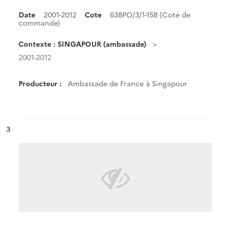
Date
2001-2012
Cote
638PO/3/1-158 (Cote de
commande)
Contexte : SINGAPOUR (ambassade)
2001-2012
Producteur :
Ambassade de France à Singapour
ésultat n°
3