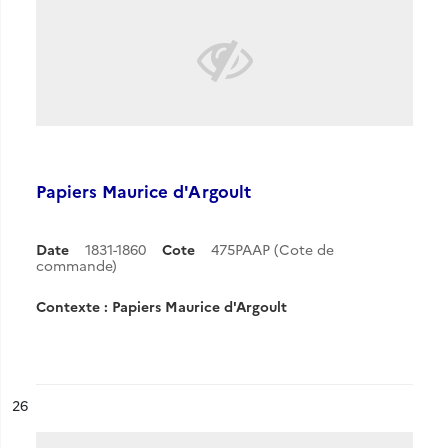
Papiers Maurice d'Argoult
Date
1831-1860
Cote
475PAAP (Cote de
commande)
Contexte : Papiers Maurice d'Argoult
ésultat n°
26