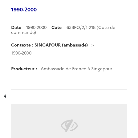
1990-2000
Date
1990-2000
Cote
638PO/2/1-218 (Cote de
commande)
Contexte : SINGAPOUR (ambassade)
1990-2000
Producteur :
Ambassade de France à Singapour
ésultat n°
4