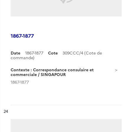
1867-1877
Date
1867-1877
Cote
309CCC/4 (Cote de
commande)
Contexte : Correspondance consulaire et
commerciale / SINGAPOUR
1867-1877
ésultat n°
24