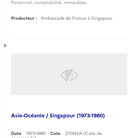
Personnel, comptabilité, immeubles.
Producteur :
Ambassade de France à Singapour
ésultat n°
9
Asie-Océanie / Singapour (1973-1980)
Date
1973-1980
Cote
211INVA (Cote de