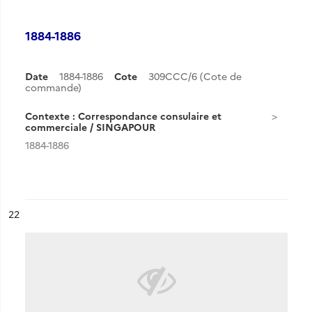
1884-1886
Date
1884-1886
Cote
309CCC/6 (Cote de
commande)
Contexte : Correspondance consulaire et
commerciale / SINGAPOUR
1884-1886
ésultat n°
22