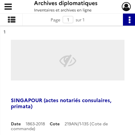
Ouvrir le menu déroulant
Archives diplomatiques
Page
sur 1
ésultat n°
1
SINGAPOUR (actes notariés consulaires,
primata)
Date
1863-2018
Cote
219AN/1-135 (Cote de
commande)