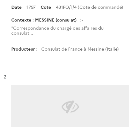
Date
1797
Cote
431PO/1/4 (Cote de commande)
Contexte : MESSINE (consulat)
"Correspondance du chargé des affaires du
consulat...
Producteur :
Consulat de France à Messine (Italie)
ésultat n°
2