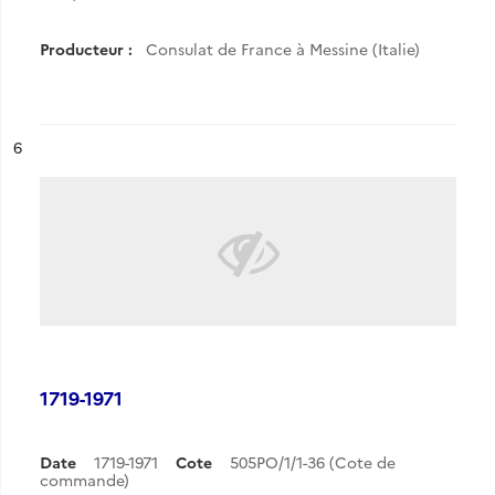
Producteur :
Consulat de France à Messine (Italie)
ésultat n°
6
1719-1971
Date
1719-1971
Cote
505PO/1/1-36 (Cote de
commande)