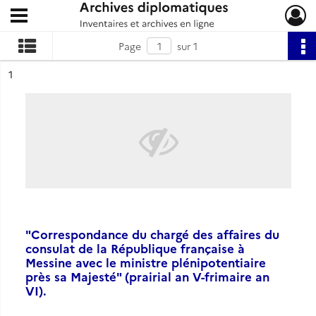
Ouvrir le menu déroulant
Archives diplomatiques
Page
sur 1
ésultat n°
1
"Correspondance du chargé des affaires du
consulat de la République française à
Messine avec le ministre plénipotentiaire
près sa Majesté" (prairial an V-frimaire an
VI).