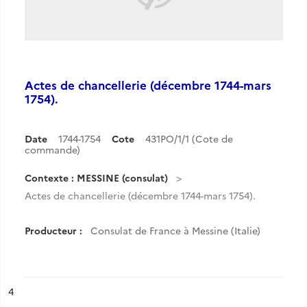
Actes de chancellerie (décembre 1744-mars
1754).
Date
1744-1754
Cote
431PO/1/1 (Cote de
commande)
Contexte : MESSINE (consulat)
Actes de chancellerie (décembre 1744-mars 1754).
Producteur :
Consulat de France à Messine (Italie)
ésultat n°
4