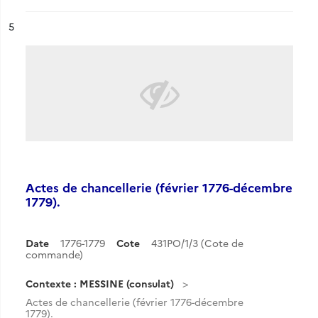
ésultat n°
5
Actes de chancellerie (février 1776-décembre
1779).
Date
1776-1779
Cote
431PO/1/3 (Cote de
commande)
Contexte : MESSINE (consulat)
Actes de chancellerie (février 1776-décembre
1779).