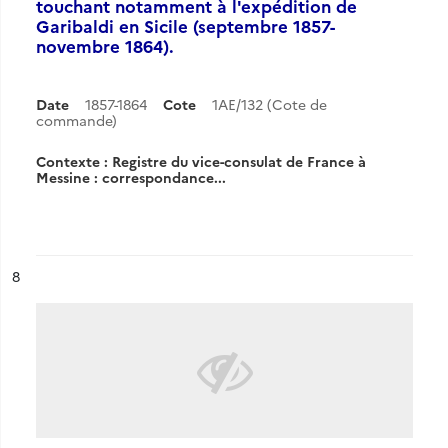
touchant notamment à l'expédition de
Garibaldi en Sicile (septembre 1857-
novembre 1864).
Date
1857-1864
Cote
1AE/132 (Cote de
commande)
Contexte : Registre du vice-consulat de France à
Messine : correspondance...
ésultat n°
8