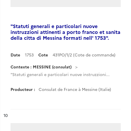
"Statuti generali e particolari nuove
instruzzioni attinenti a porto franco et sanita
della citta di Messina formati nell' 1753".
Date
1753
Cote
431PO/1/2 (Cote de commande)
Contexte : MESSINE (consulat)
"Statuti generali e particolari nuove instruzzioni...
Producteur :
Consulat de France à Messine (Italie)
ésultat n°
10