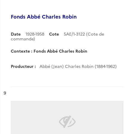
Fonds Abbé Charles Robin
Date
1928-1958
Cote
5AE/1-3122 (Cote de
commande)
Contexte : Fonds Abbé Charles Robin
Producteur :
Abbé (Jean) Charles Robin (1884-1962)
ésultat n°
9