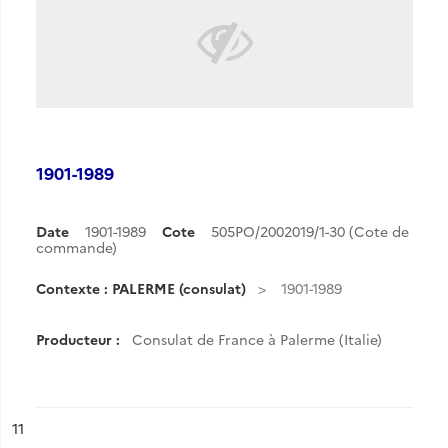
1901-1989
Date
1901-1989
Cote
505PO/2002019/1-30 (Cote de
commande)
Contexte : PALERME (consulat)
1901-1989
Producteur :
Consulat de France à Palerme (Italie)
ésultat n°
11