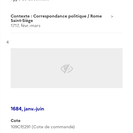
Contexte : Correspondance politique / Rome
Saint-Siège
1717, févr.-mars
Résultat n°
4
1684, janv.-juin
Cote
109CP/291 (Cote de commande)