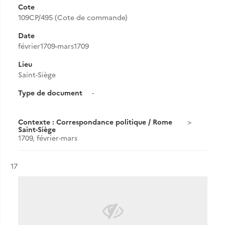
Cote
109CP/495 (Cote de commande)
Date
février1709-mars1709
Lieu
Saint-Siège
Type de document
-
Contexte : Correspondance politique / Rome
Saint-Siège
1709, février-mars
Résultat n°
17