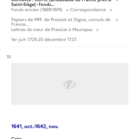
Saint-Siège) - fonds...
Fonds ancien (1669-1974)
Correspondance
Papiers de MM. de Pressiat et Digne, consuls de
France...
Lettres du sieur de Pressiat à Maurepas
1er juin 1725-25 décembre 1727.
Résultat n°
10
1641, oct.-1642, nov.
Cote