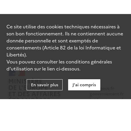
Ce site utilise des
cookies
techniques nécessaires à
son bon fonctionnement. Ils ne contiennent aucune
donnée personnelle et sont exemptés de
consentements (Article 82 de la loi Informatique et
Libertés).
Vous pouvez consulter les conditions générales
d’utilisation sur le lien ci-dessous.
En savoir plus
J'ai compris
data.gouv.fr
gouvernement.fr
legifrance.gouv.fr
service-public.fr