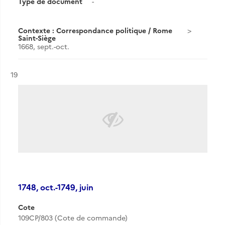
Type de document
-
Contexte : Correspondance politique / Rome
Saint-Siège
1668, sept.-oct.
Résultat n°
19
1748, oct.-1749, juin
Cote
109CP/803 (Cote de commande)