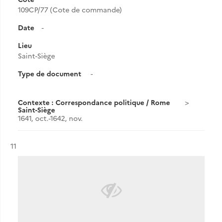
109CP/77 (Cote de commande)
Date
-
Lieu
Saint-Siège
Type de document
-
Contexte : Correspondance politique / Rome
Saint-Siège
1641, oct.-1642, nov.
Résultat n°
11