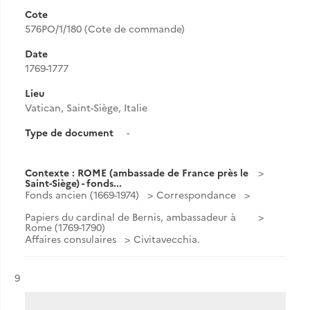
Cote
576PO/1/180 (Cote de commande)
Date
1769-1777
Lieu
Vatican, Saint-Siège, Italie
Type de document
-
Contexte : ROME (ambassade de France près le
Saint-Siège) - fonds...
Fonds ancien (1669-1974)
Correspondance
Papiers du cardinal de Bernis, ambassadeur à
Rome (1769-1790)
Affaires consulaires
Civitavecchia.
Résultat n°
9