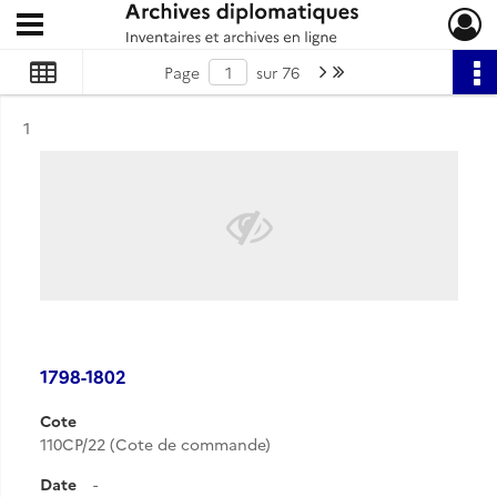
Ouvrir le menu déroulant
Archives diplomatiques
Page suivante : 1/76
Dernière page
Page
sur 76
Résultat n°
1
1798-1802
Cote
110CP/22 (Cote de commande)
Date
-