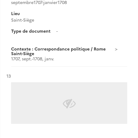
septembre1707-janvier1708
Lieu
Saint-Siège
Type de document
-
Contexte : Correspondance politique / Rome
Saint-Siège
1707, sept.-1708, janv.
Résultat n°
13