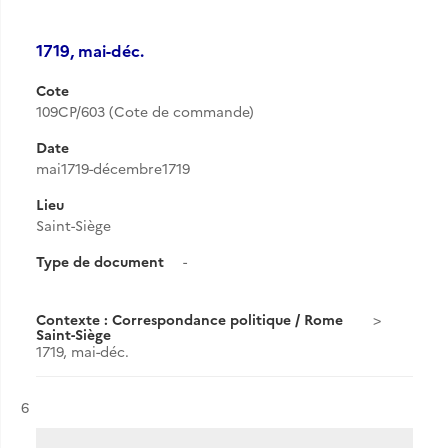
1719, mai-déc.
Cote
109CP/603 (Cote de commande)
Date
mai1719-décembre1719
Lieu
Saint-Siège
Type de document
-
Contexte : Correspondance politique / Rome
Saint-Siège
1719, mai-déc.
Résultat n°
6