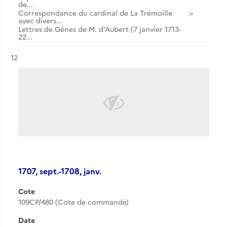
de...
Correspondance du cardinal de La Trémoille
avec divers...
Lettres de Gênes de M. d'Aubert (7 janvier 1713-
22...
Résultat n°
12
1707, sept.-1708, janv.
Cote
109CP/480 (Cote de commande)
Date