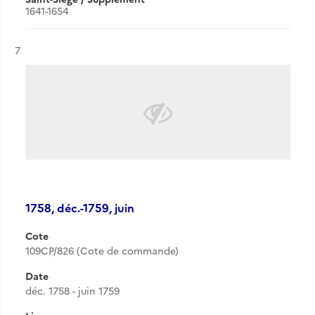
1641-1654
Résultat n°
7
1758, déc.-1759, juin
Cote
109CP/826 (Cote de commande)
Date
déc. 1758 - juin 1759