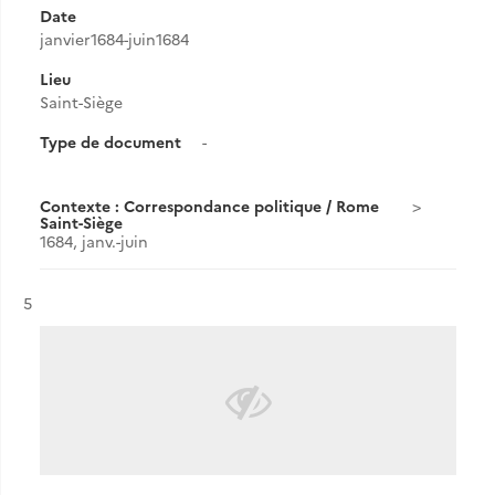
Date
janvier1684-juin1684
Lieu
Saint-Siège
Type de document
-
Contexte : Correspondance politique / Rome
Saint-Siège
1684, janv.-juin
Résultat n°
5