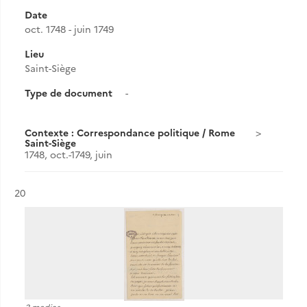
Date
oct. 1748 - juin 1749
Lieu
Saint-Siège
Type de document
-
Contexte : Correspondance politique / Rome
Saint-Siège
1748, oct.-1749, juin
Résultat n°
20
2 medias