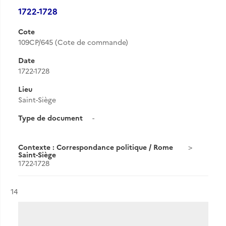
1722-1728
Cote
109CP/645 (Cote de commande)
Date
1722-1728
Lieu
Saint-Siège
Type de document
-
Contexte : Correspondance politique / Rome
Saint-Siège
1722-1728
Résultat n°
14