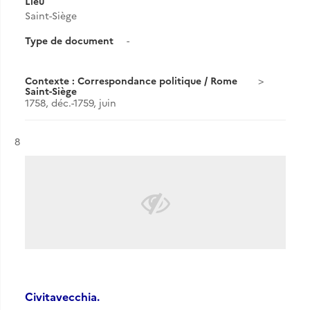
Lieu
Saint-Siège
Type de document
-
Contexte : Correspondance politique / Rome
Saint-Siège
1758, déc.-1759, juin
Résultat n°
8
Civitavecchia.