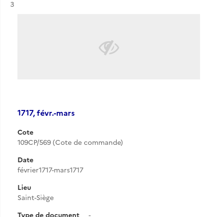
Résultat n°
3
1717, févr.-mars
Cote
109CP/569 (Cote de commande)
Date
février1717-mars1717
Lieu
Saint-Siège
Type de document
-