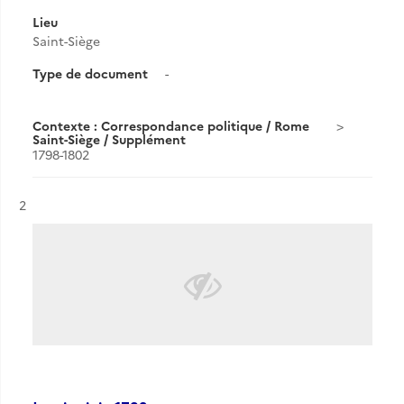
Lieu
Saint-Siège
Type de document
-
Contexte : Correspondance politique / Rome
Saint-Siège / Supplément
1798-1802
Résultat n°
2