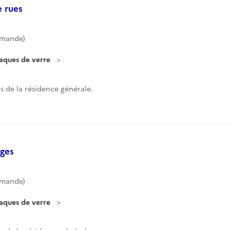
e rues
mmande)
laques de verre
 de la résidence générale.
ages
mmande)
laques de verre