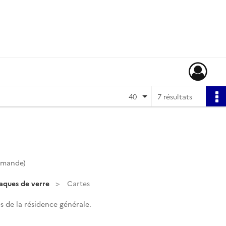
40
7 résultats
mmande)
laques de verre
Cartes
 de la résidence générale.