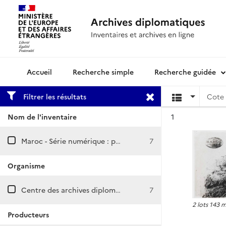
Recherche simple
Recherche guidée
Archives diplomatiques
Filtrer les résultats
Cote 
Résultat n°
Nom de l'inventaire
1
Maroc - Série numérique : plaques de verre
7
Organisme
Centre des archives diplomatiques de Nantes
7
2 lots 143 
Producteurs