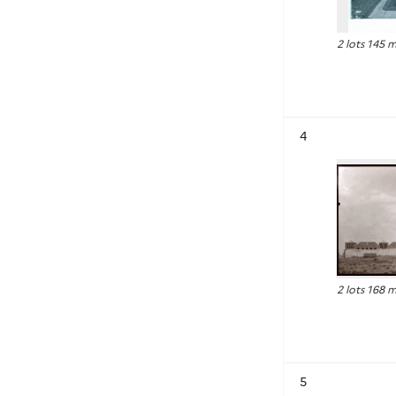
2 lots 145 
Résultat n°
4
2 lots 168 
Résultat n°
5