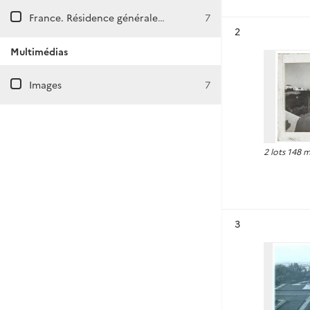
France. Résidence générale au Maroc.
7
Résultat n°
2
Multimédias
Images
7
2 lots 148 
Résultat n°
3