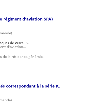
e régiment d'aviation SPA)
mmande)
laques de verre
nt d'aviation...
 de la résidence générale.
és correspondant à la série K.
mmande)