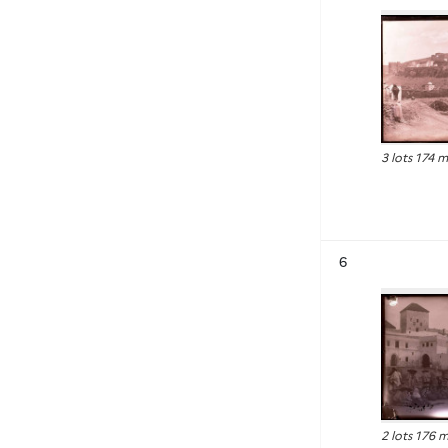
3 lots 174 
Résultat n°
6
2 lots 176 