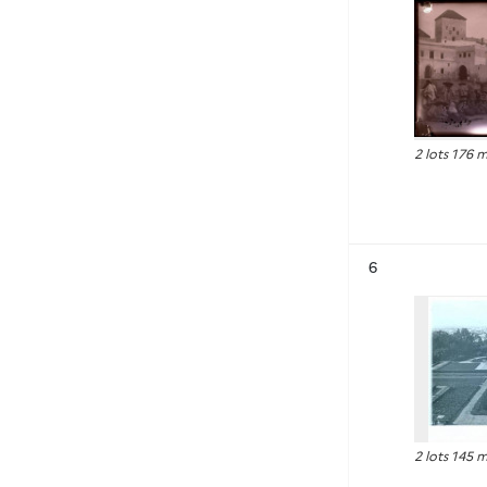
2 lots 176 
Résultat n°
6
2 lots 145 