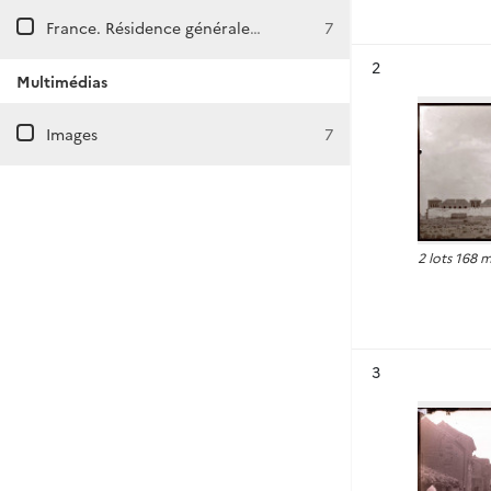
France. Résidence générale au Maroc.
7
Résultat n°
2
Multimédias
Images
7
2 lots 168 
Résultat n°
3