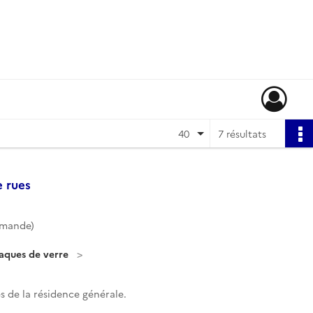
40
7 résultats
e rues
mmande)
laques de verre
 de la résidence générale.