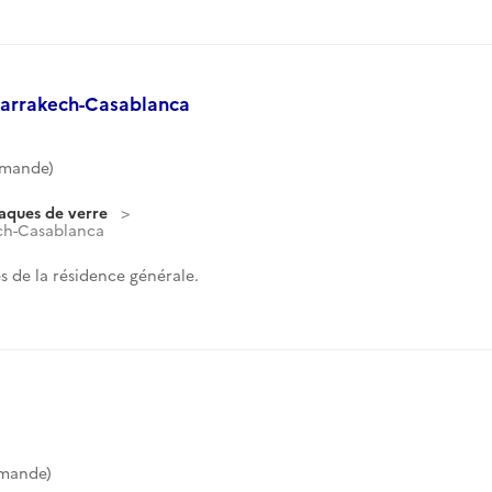
-Marrakech-Casablanca
mmande)
laques de verre
ech-Casablanca
 de la résidence générale.
mmande)