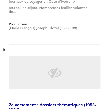
Journaux de voyages en Côte d'Ivoire
Journal, 4e séjour. Nombreuses feuilles volantes
de...
Producteur :
(Marie François) Joseph Clozel (1860-1918)
ésultat n°
9
2e versement : dossiers thématiques (1953-