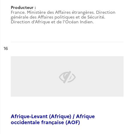
Producteur :
France. Ministère des Affaires étrangères. Direction
générale des Affaires politiques et de Sécurité.
Direction d'Afrique et de l'Océan Indien.
ésultat n°
16
Afrique-Levant (Afrique) / Afrique
occidentale française (AOF)