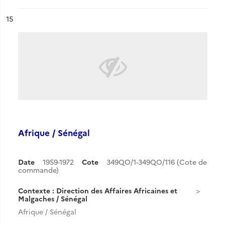
ésultat n°
15
Afrique / Sénégal
Date
1959-1972
Cote
349QO/1-349QO/116 (Cote de
commande)
Contexte : Direction des Affaires Africaines et
Malgaches / Sénégal
Afrique / Sénégal