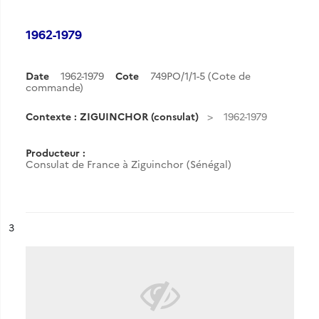
1962-1979
Date
1962-1979
Cote
749PO/1/1-5 (Cote de
commande)
Contexte : ZIGUINCHOR (consulat)
1962-1979
Producteur :
Consulat de France à Ziguinchor (Sénégal)
ésultat n°
3