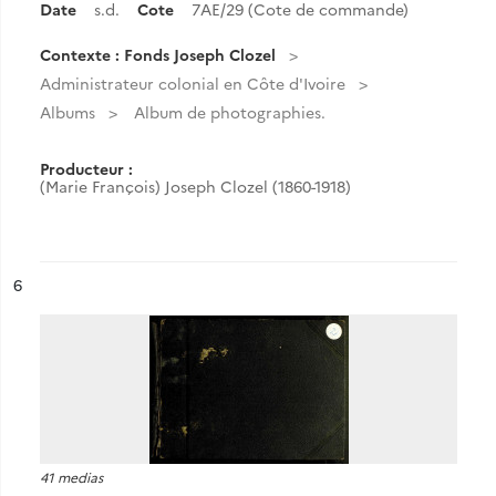
Date
s.d.
Cote
7AE/29 (Cote de commande)
Contexte : Fonds Joseph Clozel
Administrateur colonial en Côte d'Ivoire
Albums
Album de photographies.
Producteur :
(Marie François) Joseph Clozel (1860-1918)
ésultat n°
6
41 medias