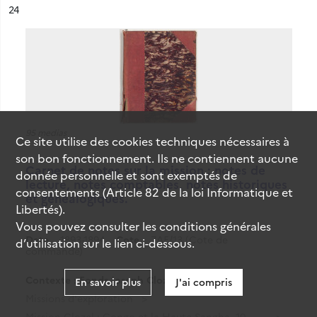
ésultat n°
24
95 medias
Ce site utilise des
cookies
techniques nécessaires à
son bon fonctionnement. Ils ne contiennent aucune
Carnet de notes sur la mission : notes de
donnée personnelle et sont exemptés de
lecture, notes comptables, notes historiques
consentements (Article 82 de la loi Informatique et
et généalogiques.
Libertés).
Vous pouvez consulter les conditions générales
Date
1893-1894
Cote
7AE/13 (Cote de
d’utilisation sur le lien ci-dessous.
commande)
Contexte : Fonds Joseph Clozel
En savoir plus
J'ai compris
Missions d'exploration
Mission Clozel : Congo et la Haute-Sangha, 10