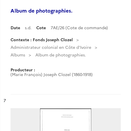
Album de photographies.
Date
s.d.
Cote
7AE/26 (Cote de commande)
Contexte : Fonds Joseph Clozel
Administrateur colonial en Côte d'Ivoire
Albums
Album de photographies.
Producteur :
(Marie François) Joseph Clozel (1860-1918)
ésultat n°
7