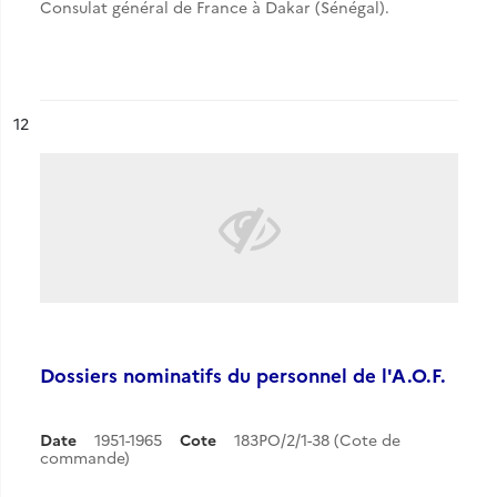
Consulat général de France à Dakar (Sénégal).
ésultat n°
12
Dossiers nominatifs du personnel de l'A.O.F.
Date
1951-1965
Cote
183PO/2/1-38 (Cote de
commande)