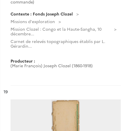
commande)
Contexte : Fonds Joseph Clozel
Missions d'exploration
Mission Clozel : Congo et la Haute-Sangha, 10
décembre...
Carnet de relevés topographiques établis par L.
Gérardin...
Producteur :
(Marie François) Joseph Clozel (1860-1918)
ésultat n°
19