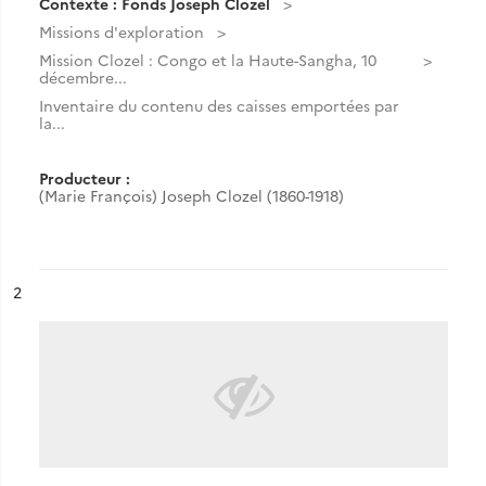
Contexte : Fonds Joseph Clozel
Missions d'exploration
Mission Clozel : Congo et la Haute-Sangha, 10
décembre...
Inventaire du contenu des caisses emportées par
la...
Producteur :
(Marie François) Joseph Clozel (1860-1918)
ésultat n°
2