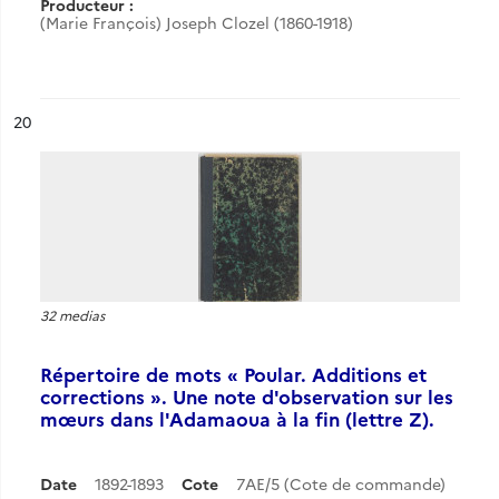
Producteur :
(Marie François) Joseph Clozel (1860-1918)
ésultat n°
20
32 medias
Répertoire de mots « Poular. Additions et
corrections ». Une note d'observation sur les
mœurs dans l'Adamaoua à la fin (lettre Z).
Date
1892-1893
Cote
7AE/5 (Cote de commande)