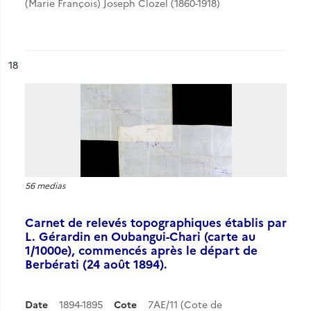
(Marie François) Joseph Clozel (1860-1918)
ésultat n°
18
56 medias
Carnet de relevés topographiques établis par
L. Gérardin en Oubangui-Chari (carte au
1/1000e), commencés après le départ de
Berbérati (24 août 1894).
Date
1894-1895
Cote
7AE/11 (Cote de