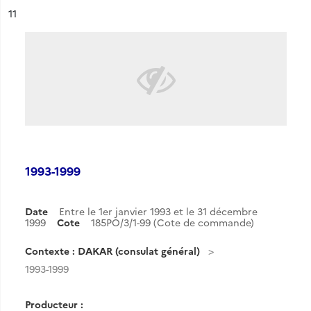
ésultat n°
11
1993-1999
Date
Entre le 1er janvier 1993 et le 31 décembre
1999
Cote
185PO/3/1-99 (Cote de commande)
Contexte : DAKAR (consulat général)
1993-1999
Producteur :