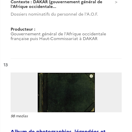
Contexte : DAKAR (gouvernement général de
l'Afrique occidentale...
Dossiers nominatifs du personnel de l'A.O.F.
Producteur :
Gouvernement général de l'Afrique occidentale
française puis Haut-Commissariat à DAKAR
ésultat n°
13
98 medias
Album de photographies, légendées et