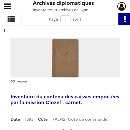
Ouvrir le menu déroulant
Archives diplomatiques
Page
sur 1
ésultat n°
1
50 medias
Inventaire du contenu des caisses emportées
par la mission Clozel : carnet.
Date
1893
Cote
7AE/12 (Cote de commande)