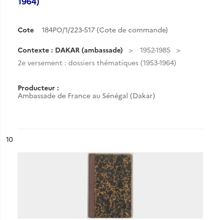
1964)
Cote
184PO/1/223-517 (Cote de commande)
Contexte : DAKAR (ambassade)
1952-1985
2e versement : dossiers thématiques (1953-1964)
Producteur :
Ambassade de France au Sénégal (Dakar)
ésultat n°
10