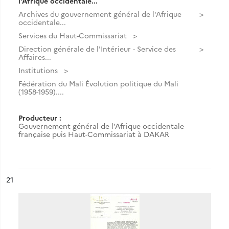
l'Afrique occidentale...
Archives du gouvernement général de l'Afrique
occidentale...
Services du Haut-Commissariat
Direction générale de l'Intérieur - Service des
Affaires...
Institutions
Fédération du Mali Évolution politique du Mali
(1958-1959)....
Producteur :
Gouvernement général de l'Afrique occidentale
française puis Haut-Commissariat à DAKAR
ésultat n°
21