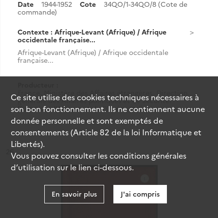
Date
1944-1952
Cote
34QO/1-34QO/8 (Cote de
commande)
Contexte : Afrique-Levant (Afrique) / Afrique
occidentale française...
Afrique-Levant (Afrique) / Afrique occidentale
française...
Producteur :
France. Ministère des Affaires étrangères. Direction
Ce site utilise des
cookies
techniques nécessaires à
générale des Affaires politiques et de Sécurité.
son bon fonctionnement. Ils ne contiennent aucune
Direction d'Afrique et de l'Océan Indien.
donnée personnelle et sont exemptés de
consentements (Article 82 de la loi Informatique et
Libertés).
ésultat n°
26
Vous pouvez consulter les conditions générales
d’utilisation sur le lien ci-dessous.
En savoir plus
J'ai compris