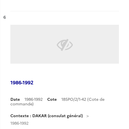
ésultat n°
6
1986-1992
Date
1986-1992
Cote
185PO/2/1-42 (Cote de
commande)
Contexte : DAKAR (consulat général)
1986-1992