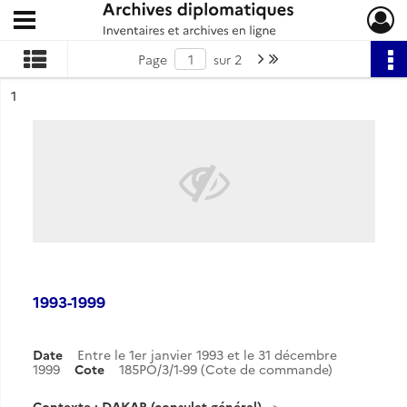
Ouvrir le menu déroulant
Archives diplomatiques
Page suivante : 1/2
Dernière page
Page
sur 2
ésultat n°
1
1993-1999
Date
Entre le 1er janvier 1993 et le 31 décembre
1999
Cote
185PO/3/1-99 (Cote de commande)
Contexte : DAKAR (consulat général)