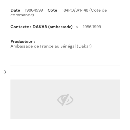
Date
1986-1999
Cote
184PO/3/1-148 (Cote de
commande)
Contexte : DAKAR (ambassade)
1986-1999
Producteur :
Ambassade de France au Sénégal (Dakar)
ésultat n°
3