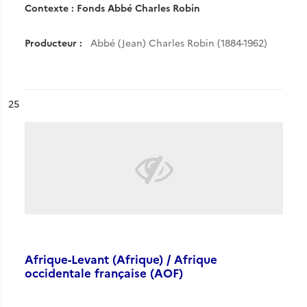
Contexte : Fonds Abbé Charles Robin
Producteur :
Abbé (Jean) Charles Robin (1884-1962)
ésultat n°
25
Afrique-Levant (Afrique) / Afrique
occidentale française (AOF)