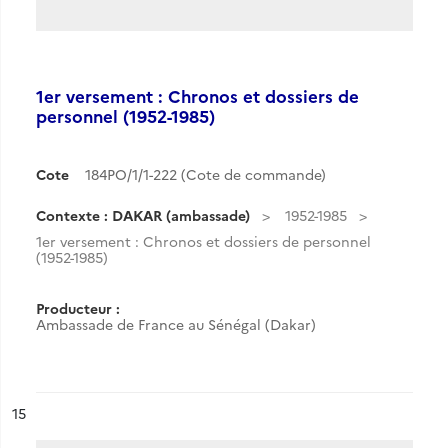
1er versement : Chronos et dossiers de
personnel (1952-1985)
Cote
184PO/1/1-222 (Cote de commande)
Contexte : DAKAR (ambassade)
1952-1985
1er versement : Chronos et dossiers de personnel
(1952-1985)
Producteur :
Ambassade de France au Sénégal (Dakar)
ésultat n°
15