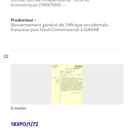
économiques (1958-1959)....
Producteur :
Gouvernement général de l'Afrique occidentale
française puis Haut-Commissariat à DAKAR
ésultat n°
22
6 medias
183PO/1/72