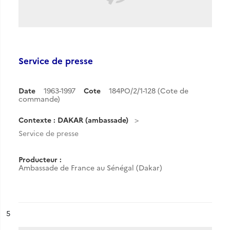
Service de presse
Date
1963-1997
Cote
184PO/2/1-128 (Cote de
commande)
Contexte : DAKAR (ambassade)
Service de presse
Producteur :
Ambassade de France au Sénégal (Dakar)
ésultat n°
5