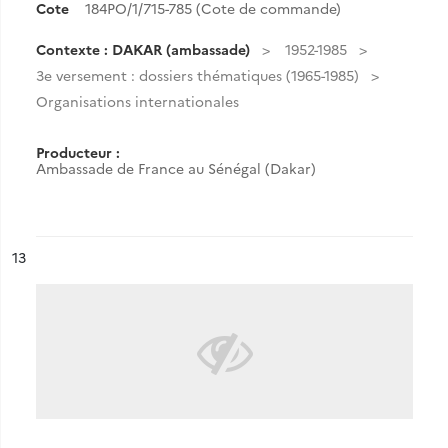
Cote
184PO/1/715-785 (Cote de commande)
Contexte : DAKAR (ambassade)
1952-1985
3e versement : dossiers thématiques (1965-1985)
Organisations internationales
Producteur :
Ambassade de France au Sénégal (Dakar)
ésultat n°
13