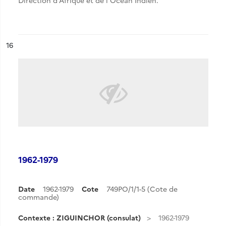
Direction d'Afrique et de l'Océan Indien.
ésultat n°
16
1962-1979
Date
1962-1979
Cote
749PO/1/1-5 (Cote de
commande)
Contexte : ZIGUINCHOR (consulat)
1962-1979