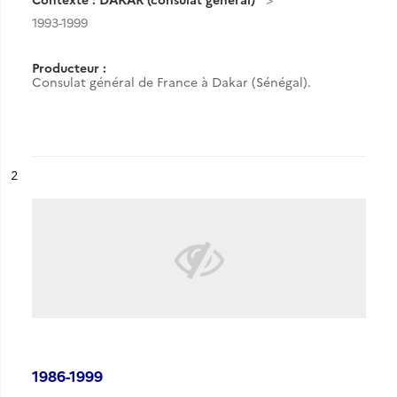
1993-1999
Producteur :
Consulat général de France à Dakar (Sénégal).
ésultat n°
2
1986-1999