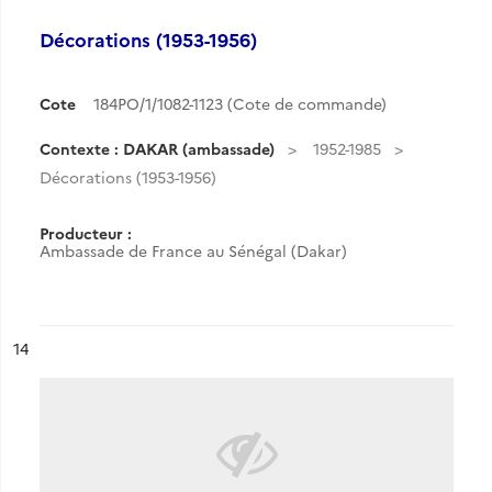
Décorations (1953-1956)
Cote
184PO/1/1082-1123 (Cote de commande)
Contexte : DAKAR (ambassade)
1952-1985
Décorations (1953-1956)
Producteur :
Ambassade de France au Sénégal (Dakar)
ésultat n°
14