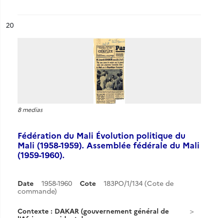
ésultat n°
20
8 medias
Fédération du Mali Évolution politique du
Mali (1958-1959). Assemblée fédérale du Mali
(1959-1960).
Date
1958-1960
Cote
183PO/1/134 (Cote de
commande)
Contexte : DAKAR (gouvernement général de