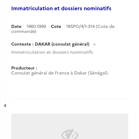
Immatriculation et dossiers nominatifs
Date
1960-1999
Cote
185PO/4/1-314 (Cote de
commande)
Contexte : DAKAR (consulat général)
Immatriculation et dossiers nominatifs
Producteur :
Consulat général de France à Dakar (Sénégal).
ésultat n°
4