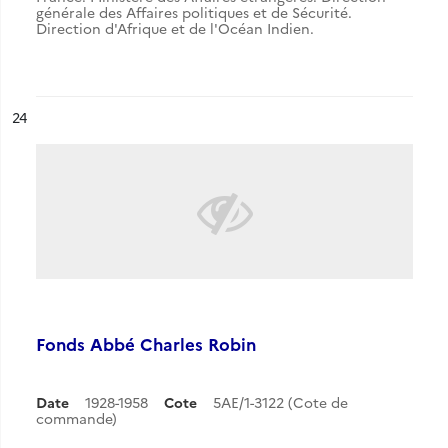
générale des Affaires politiques et de Sécurité.
Direction d'Afrique et de l'Océan Indien.
ésultat n°
24
Fonds Abbé Charles Robin
Date
1928-1958
Cote
5AE/1-3122 (Cote de
commande)