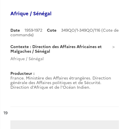
Afrique / Sénégal
Date
1959-1972
Cote
349QO/1-349QO/116 (Cote de
commande)
Contexte : Direction des Affaires Africaines et
Malgaches / Sénégal
Afrique / Sénégal
Producteur :
France. Ministère des Affaires étrangères. Direction
générale des Affaires politiques et de Sécurité.
Direction d'Afrique et de l'Océan Indien.
ésultat n°
19