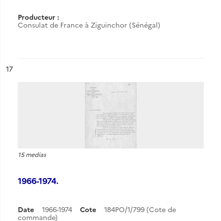
Producteur :
Consulat de France à Ziguinchor (Sénégal)
ésultat n°
17
15 medias
1966-1974.
Date
1966-1974
Cote
184PO/1/799 (Cote de
commande)