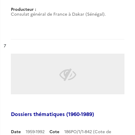
Producteur :
Consulat général de France à Dakar (Sénégal).
ésultat n°
7
Dossiers thématiques (1960-1989)
Date
1959-1992
Cote
186PO/1/1-842 (Cote de