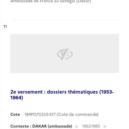
Ambassade de France au Sénégal (Dakar)
ésultat n°
11
2e versement : dossiers thématiques (1953-
1964)
Cote
184PO/1/223-517 (Cote de commande)
Contexte : DAKAR (ambassade)
1952-1985