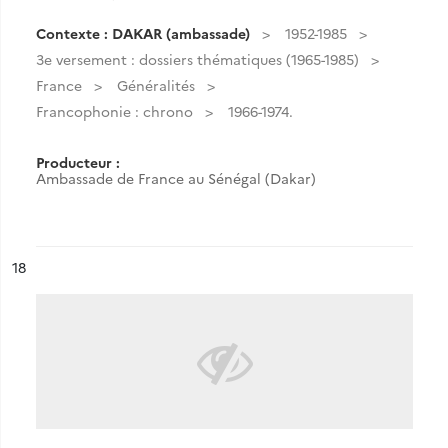
Contexte : DAKAR (ambassade)
1952-1985
3e versement : dossiers thématiques (1965-1985)
France
Généralités
Francophonie : chrono
1966-1974.
Producteur :
Ambassade de France au Sénégal (Dakar)
ésultat n°
18