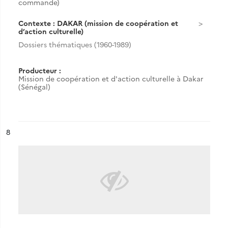
commande)
Contexte : DAKAR (mission de coopération et
d’action culturelle)
Dossiers thématiques (1960-1989)
Producteur :
Mission de coopération et d'action culturelle à Dakar
(Sénégal)
ésultat n°
8