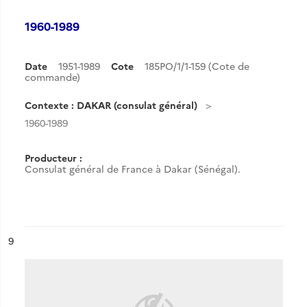
1960-1989
Date
1951-1989
Cote
185PO/1/1-159 (Cote de
commande)
Contexte : DAKAR (consulat général)
1960-1989
Producteur :
Consulat général de France à Dakar (Sénégal).
ésultat n°
9