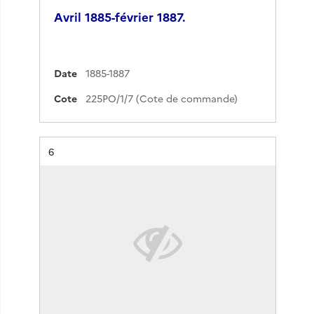
Avril 1885-février 1887.
Date
1885-1887
Cote
225PO/1/7 (Cote de commande)
Résultat n°
6