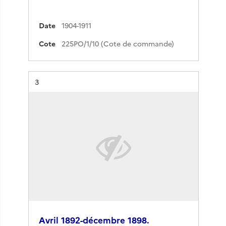
Date
1904-1911
Cote
225PO/1/10 (Cote de commande)
Résultat n°
3
Avril 1892-décembre 1898.