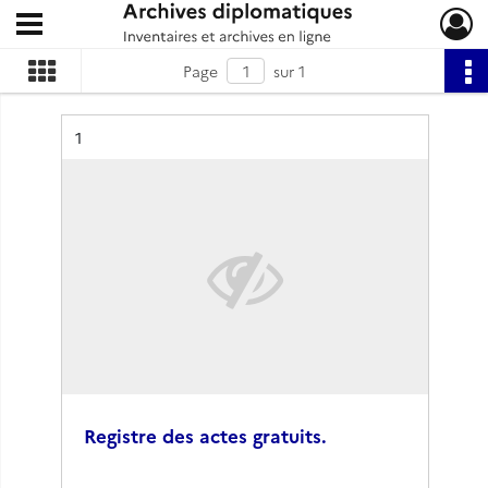
Ouvrir le menu déroulant
Archives diplomatiques
Page
sur 1
Résultat n°
1
Registre des actes gratuits.