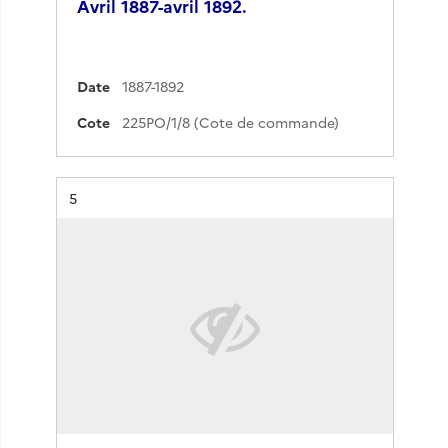
Avril 1887-avril 1892.
Date
1887-1892
Cote
225PO/1/8 (Cote de commande)
Résultat n°
5