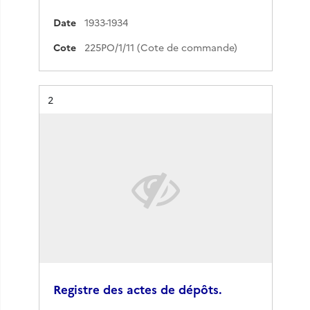
Date
1933-1934
Cote
225PO/1/11 (Cote de commande)
Résultat n°
2
Registre des actes de dépôts.