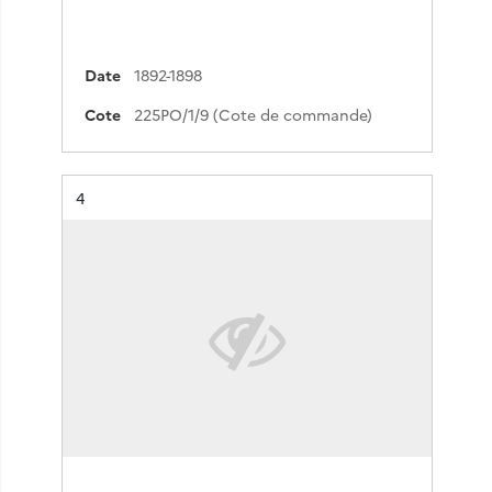
Date
1892-1898
Cote
225PO/1/9 (Cote de commande)
Résultat n°
4