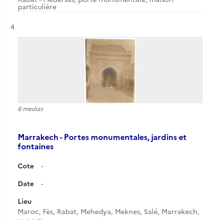
particulière
Résultat n°
4
6 medias
Marrakech - Portes monumentales, jardins et
fontaines
Cote
-
Date
-
Lieu
Maroc, Fès, Rabat, Mehedya, Meknes, Salé, Marrakech,