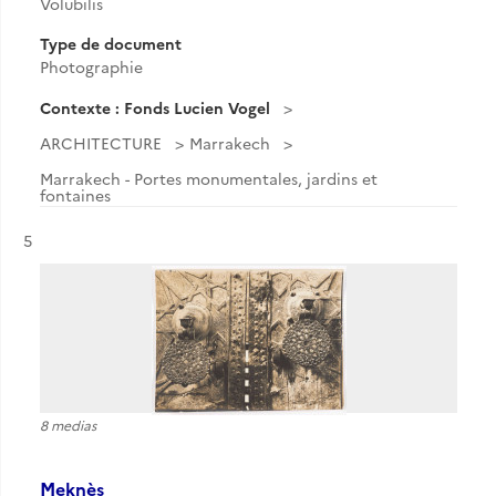
Volubilis
Type de document
Photographie
Contexte : Fonds Lucien Vogel
ARCHITECTURE
Marrakech
Marrakech - Portes monumentales, jardins et
fontaines
Résultat n°
5
8 medias
Meknès