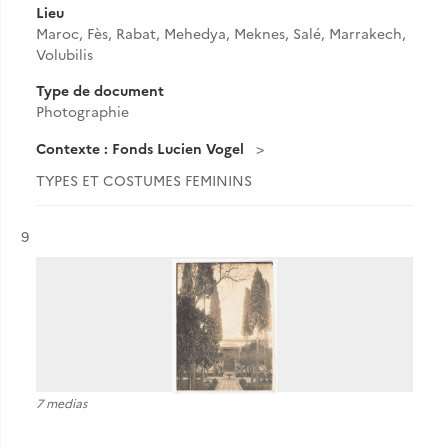
Lieu
Maroc, Fès, Rabat, Mehedya, Meknes, Salé, Marrakech,
Volubilis
Type de document
Photographie
Contexte : Fonds Lucien Vogel
TYPES ET COSTUMES FEMININS
Résultat n°
9
7 medias