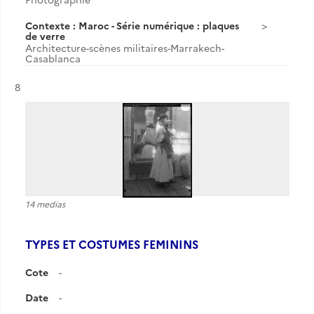
Contexte : Maroc - Série numérique : plaques
de verre
Architecture-scènes militaires-Marrakech-
Casablanca
Résultat n°
8
14 medias
TYPES ET COSTUMES FEMININS
Cote
-
Date
-