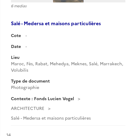
6 medias
Salé - Medersa et maisons particulières
Cote
-
Date
-
Lieu
Maroc, Fès, Rabat, Mehedya, Meknes, Salé, Marrakech,
Volubilis
Type de document
Photographie
Contexte : Fonds Lucien Vogel
ARCHITECTURE
Salé - Medersa et maisons particulières
Résultat n°
14