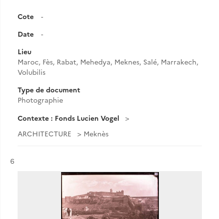
Cote
-
Date
-
Lieu
Maroc, Fès, Rabat, Mehedya, Meknes, Salé, Marrakech,
Volubilis
Type de document
Photographie
Contexte : Fonds Lucien Vogel
ARCHITECTURE
Meknès
Résultat n°
6