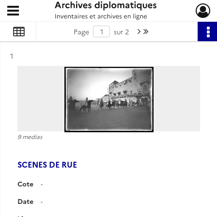
Ouvrir le menu déroulant
Archives diplomatiques
Page suivante : 1/2
Dernière page
Page
sur 2
Résultat n°
1
9 medias
SCENES DE RUE
Cote
-
Date
-