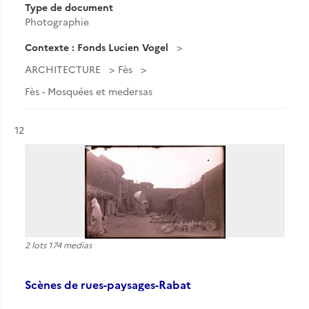
Type de document
Photographie
Contexte : Fonds Lucien Vogel
ARCHITECTURE
Fès
Fès - Mosquées et medersas
Résultat n°
12
2 lots 174 medias
Scènes de rues-paysages-Rabat