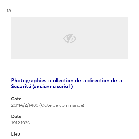
Résultat n°
18
Photographies : collection de la direction de la
Sécurité (ancienne série I)
Cote
20MA/2/1-100 (Cote de commande)
Date
1912-1936
Lieu