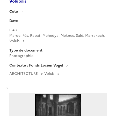
Volubilis
Cote
-
Date
-
Lieu
Maroc, Fès, Rabat, Mehedya, Meknes, Salé, Marrakech,
Volubilis
Type de document
Photographie
Contexte : Fonds Lucien Vogel
ARCHITECTURE
Volubilis
Résultat n°
3