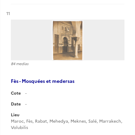
Résultat n°
11
84 medias
Fès - Mosquées et medersas
Cote
-
Date
-
Lieu
Maroc, Fès, Rabat, Mehedya, Meknes, Salé, Marrakech,
Volubilis