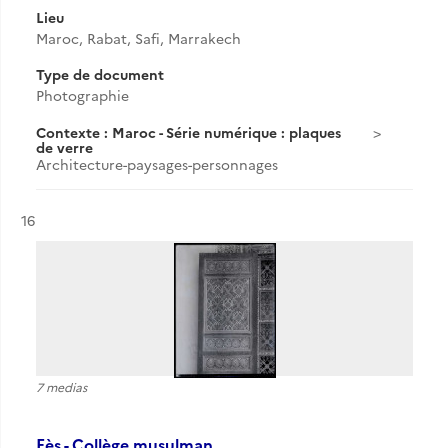
Lieu
Maroc, Rabat, Safi, Marrakech
Type de document
Photographie
Contexte : Maroc - Série numérique : plaques
de verre
Architecture-paysages-personnages
Résultat n°
16
7 medias
Fès - Collège musulman