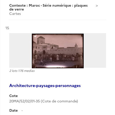
Contexte : Maroc - Série numérique : plaques
de verre
Cartes
Résultat n°
15
2 lots 176 medias
Architecture-paysages-personnages
Cote
20MA/52/02/01-35 (Cote de commande)
Date
-