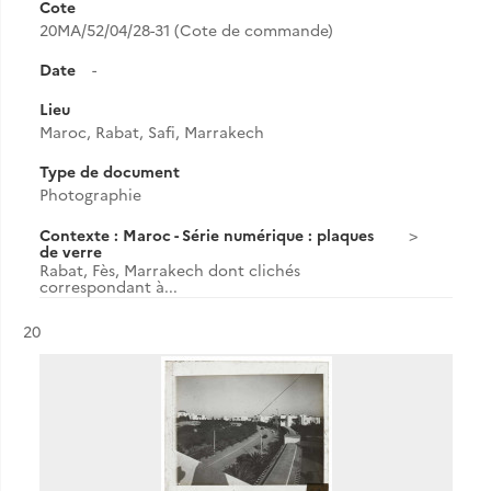
Cote
20MA/52/04/28-31 (Cote de commande)
Date
-
Lieu
Maroc, Rabat, Safi, Marrakech
Type de document
Photographie
Contexte : Maroc - Série numérique : plaques
de verre
Rabat, Fès, Marrakech dont clichés
correspondant à...
Résultat n°
20