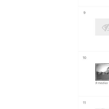
Résultat n°
9
Résultat n°
10
9 medias
Résultat n°
11