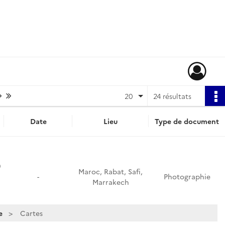
Page suivante : 1/2
Dernière page
20
24 résultats
Date
Lieu
Type de document
0
Maroc, Rabat, Safi,
-
Photographie
Marrakech
e
Cartes