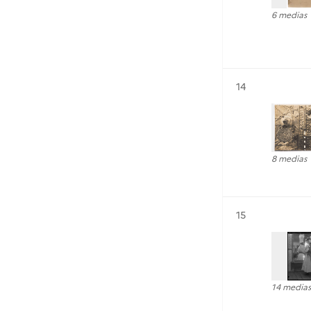
6 medias
Résultat n°
14
8 medias
Résultat n°
15
14 medias