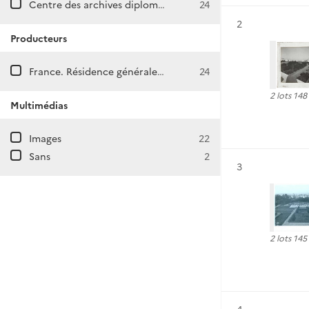
Centre des archives diplomatiques de Nantes
24
Résultat n°
2
Producteurs
France. Résidence générale au Maroc.
24
2 lots 14
Multimédias
Images
22
Sans
2
Résultat n°
3
2 lots 14
Résultat n°