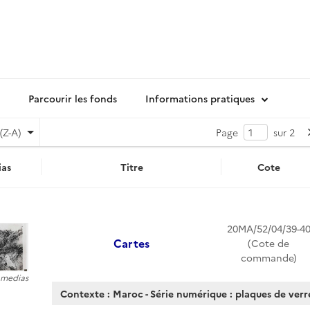
Parcourir les fonds
Informations pratiques
(Z-A)
Page
sur 2
as
Titre
Cote
20MA/52/04/39-4
Cartes
(Cote de
commande)
3 medias
Contexte : Maroc - Série numérique : plaques de verr