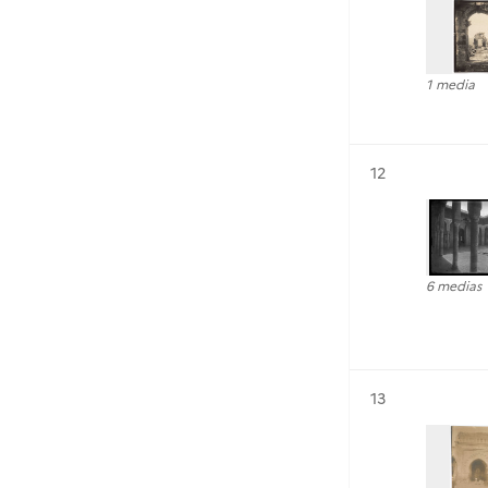
1 media
Résultat n°
12
6 medias
Résultat n°
13