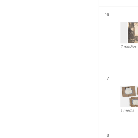
Résultat n°
16
7 medias
Résultat n°
17
1 media
Résultat n°
18