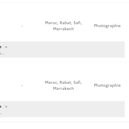
Maroc, Rabat, Safi,
-
Photographie
Marrakech
e
...
Maroc, Rabat, Safi,
-
Photographie
Marrakech
e
..