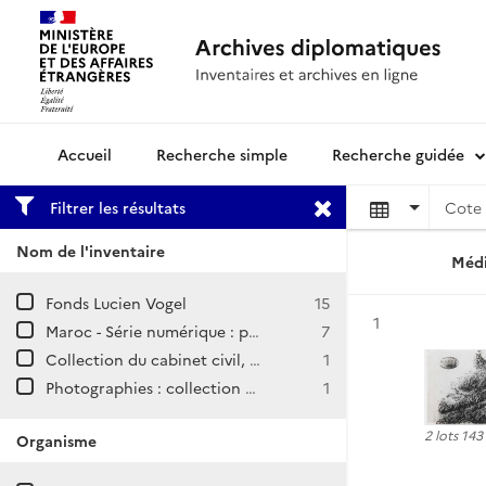
Recherche simple
Recherche guidée
Archives diplomatiques
Filtrer les résultats
Cote 
Nom de l'inventaire
Médi
Fonds Lucien Vogel
15
Résultat n°
1
Maroc - Série numérique : plaques de verre
7
Collection du cabinet civil, série E
1
Photographies : collection de la direction de la Sécurité (ancienne série I)
1
2 lots 14
Organisme