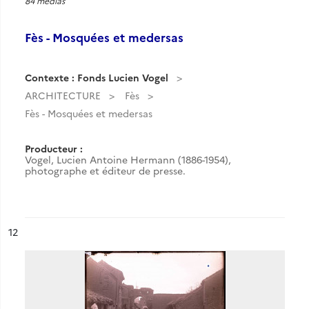
84 medias
Fès - Mosquées et medersas
Contexte : Fonds Lucien Vogel
ARCHITECTURE
Fès
Fès - Mosquées et medersas
Producteur :
Vogel, Lucien Antoine Hermann (1886-1954),
photographe et éditeur de presse.
ésultat n°
12