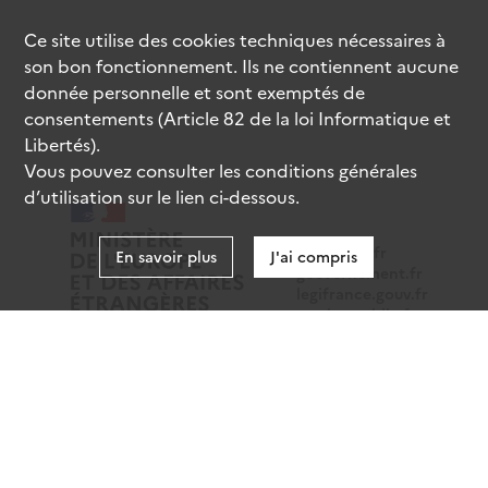
Ce site utilise des
cookies
techniques nécessaires à
son bon fonctionnement. Ils ne contiennent aucune
donnée personnelle et sont exemptés de
consentements (Article 82 de la loi Informatique et
Libertés).
Vous pouvez consulter les conditions générales
d’utilisation sur le lien ci-dessous.
data.gouv.fr
En savoir plus
J'ai compris
gouvernement.fr
legifrance.gouv.fr
service-public.fr
Mentions légales
Données personnelles
CGU
Gestion des cookies
Accessibilité : partiellement conforme