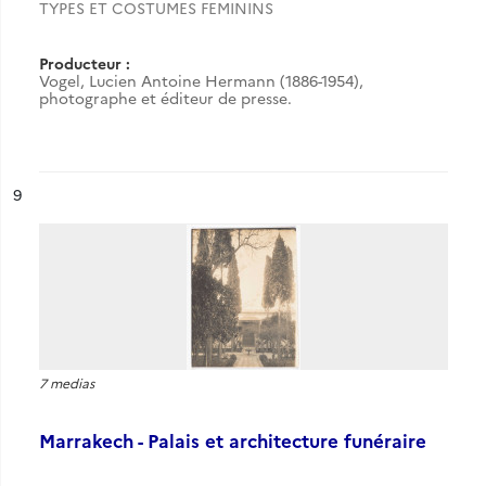
TYPES ET COSTUMES FEMININS
Producteur :
Vogel, Lucien Antoine Hermann (1886-1954),
photographe et éditeur de presse.
ésultat n°
9
7 medias
Marrakech - Palais et architecture funéraire