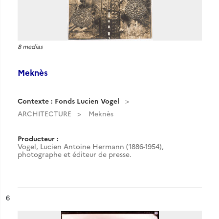
8 medias
Meknès
Contexte : Fonds Lucien Vogel
ARCHITECTURE
Meknès
Producteur :
Vogel, Lucien Antoine Hermann (1886-1954),
photographe et éditeur de presse.
ésultat n°
6