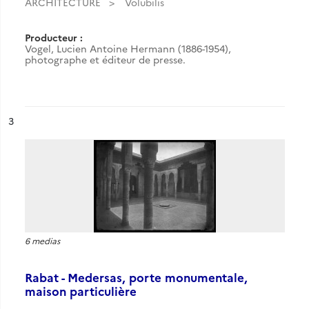
ARCHITECTURE
Volubilis
Producteur :
Vogel, Lucien Antoine Hermann (1886-1954),
photographe et éditeur de presse.
ésultat n°
3
6 medias
Rabat - Medersas, porte monumentale,
maison particulière