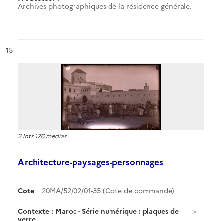
Archives photographiques de la résidence générale.
ésultat n°
15
2 lots 176 medias
Architecture-paysages-personnages
Cote
20MA/52/02/01-35 (Cote de commande)
Contexte : Maroc - Série numérique : plaques de
verre