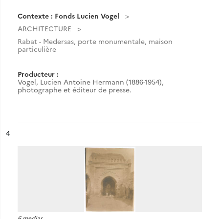
Contexte : Fonds Lucien Vogel
ARCHITECTURE
Rabat - Medersas, porte monumentale, maison
particulière
Producteur :
Vogel, Lucien Antoine Hermann (1886-1954),
photographe et éditeur de presse.
ésultat n°
4
6 medias