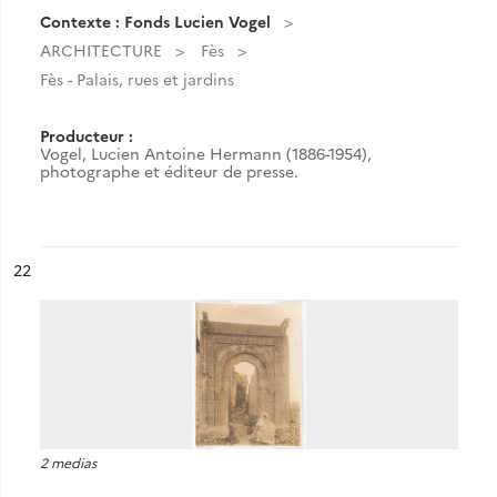
Contexte : Fonds Lucien Vogel
ARCHITECTURE
Fès
Fès - Palais, rues et jardins
Producteur :
Vogel, Lucien Antoine Hermann (1886-1954),
photographe et éditeur de presse.
ésultat n°
22
2 medias