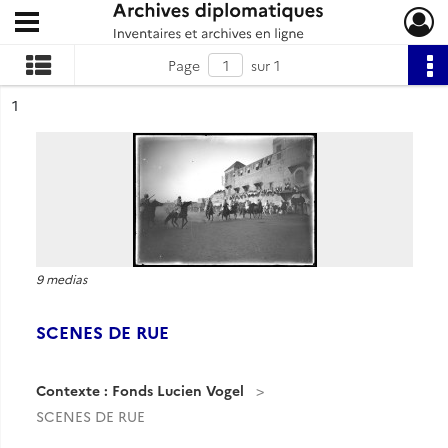
Ouvrir le menu déroulant
Archives diplomatiques
Page
sur 1
ésultat n°
1
9 medias
SCENES DE RUE
Contexte : Fonds Lucien Vogel
SCENES DE RUE