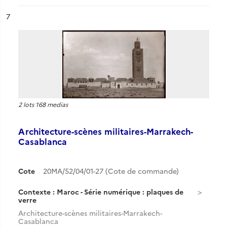
ésultat n°
7
2 lots 168 medias
Architecture-scènes militaires-Marrakech-
Casablanca
Cote
20MA/52/04/01-27 (Cote de commande)
Contexte : Maroc - Série numérique : plaques de
verre
Architecture-scènes militaires-Marrakech-
Casablanca