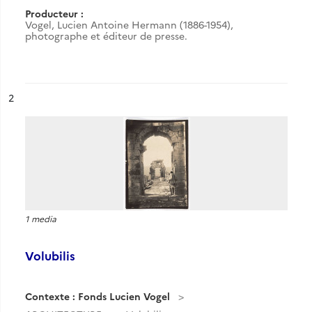
Producteur :
Vogel, Lucien Antoine Hermann (1886-1954),
photographe et éditeur de presse.
ésultat n°
2
1 media
Volubilis
Contexte : Fonds Lucien Vogel