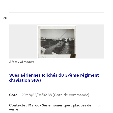
ésultat n°
20
2 lots 148 medias
Vues aériennes (clichés du 37ème régiment
d'aviation SPA)
Cote
20MA/52/04/32-38 (Cote de commande)
Contexte : Maroc - Série numérique : plaques de
verre