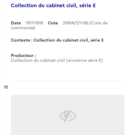
Collection du cabinet civil, série E
Date
1917-1918
Cote
20MA/1/1-136 (Cote de
commande)
Contexte : Collection du cabinet civil, série E
Producteur :
Collection du cabinet civil (ancienne série E)
ésultat n°
18