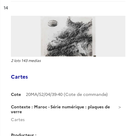
ésultat n°
14
2 lots 143 medias
Cartes
Cote
20MA/52/04/39-40 (Cote de commande)
Contexte : Maroc - Série numérique : plaques de
verre
Cartes
Producteur :