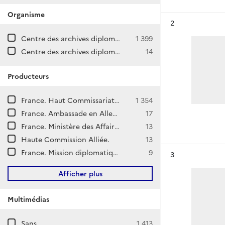
Organisme
Résultat n°
2
Centre des archives diplomatiques de La Courneuve
1 399
Centre des archives diplomatiques de Nantes
14
Producteurs
France. Haut Commissariat de la République française en Allemagne.
1 354
France. Ambassade en Allemagne (Bonn)
17
France. Ministère des Affaires étrangères. Commissariat Général aux Affaires Allemandes et Autrichiennes.
13
Haute Commission Alliée.
13
France. Mission diplomatique française en Sarre.
9
Résultat n°
3
Afficher plus
Multimédias
Sans
1 413