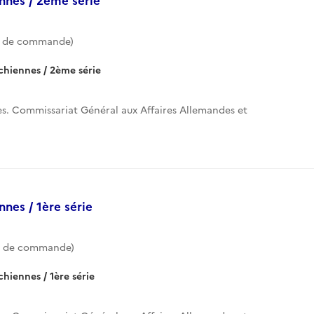
e de commande)
chiennes / 2ème série
res. Commissariat Général aux Affaires Allemandes et
nnes / 1ère série
e de commande)
chiennes / 1ère série