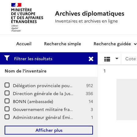
Recherche simple
Recherche guidée
Archives diplomatiques
Filtrer les résultats
Cote 
Résultat n°
Nom de l'inventaire
1
Délégation provinciale pour le Land de Bade sud (BAD) / Cabinet et services rattachés
912
Direction générale de la Justice – Affaires judiciaires (AJ)
356
BONN (ambassade)
14
Gouvernement militaire français de Berlin (GMFB) / Division de la sûreté
3
Administrateur général Émile Laffon (ADM)
1
Afficher plus