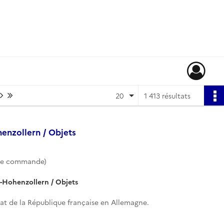
Page suivante : 1/71
Dernière page
20
1 413 résultats
nzollern / Objets
de commande)
Hohenzollern / Objets
t de la République française en Allemagne.