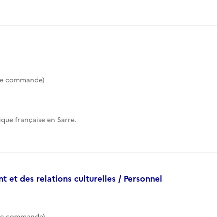
de commande)
l
que française en Sarre.
t et des relations culturelles / Personnel
de commande)