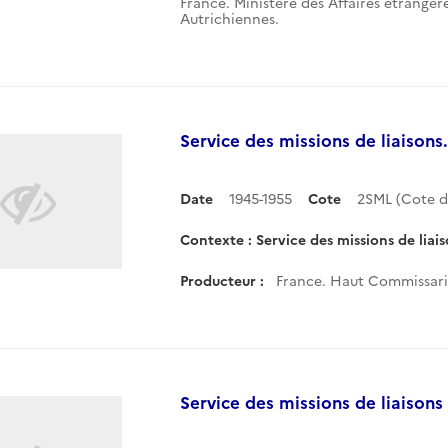
France. Ministère des Affaires étrangè
Autrichiennes.
Service des missions de liaisons.
Date
1945-1955
Cote
2SML (Cote 
Contexte : Service des missions de liais
Producteur :
France. Haut Commissaria
Service des missions de liaisons