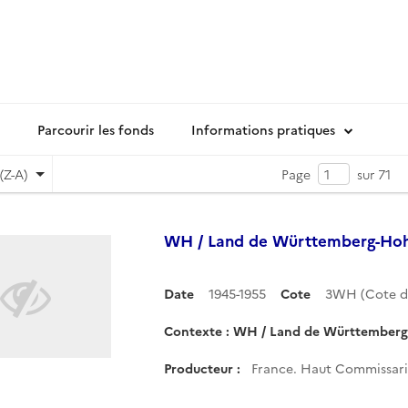
Parcourir les fonds
Informations pratiques
(Z-A)
Page
sur 71
WH / Land de Württemberg-Hohe
Date
1945-1955
Cote
3WH (Cote 
Contexte : WH / Land de Württemberg-
Producteur :
France. Haut Commissaria