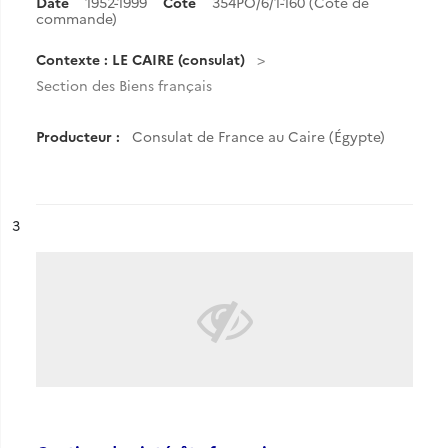
Date
1952-1999
Cote
354PO/6/1-160 (Cote de
commande)
Contexte : LE CAIRE (consulat)
Section des Biens français
Producteur :
Consulat de France au Caire (Égypte)
ésultat n°
3