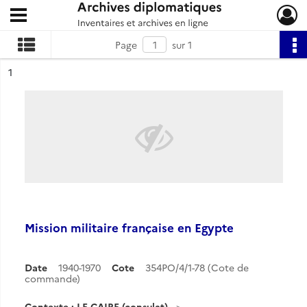
Ouvrir le menu déroulant
Archives diplomatiques
Page
sur 1
ésultat n°
1
Mission militaire française en Egypte
Date
1940-1970
Cote
354PO/4/1-78 (Cote de
commande)
Contexte : LE CAIRE (consulat)