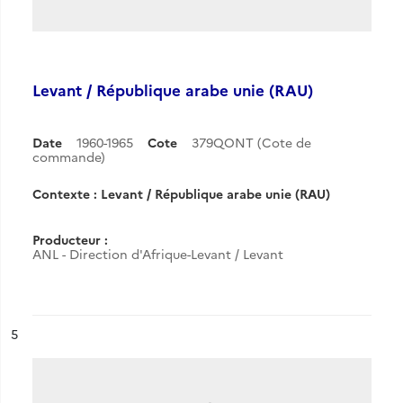
Levant / République arabe unie (RAU)
Date
1960-1965
Cote
379QONT (Cote de
commande)
Contexte : Levant / République arabe unie (RAU)
Producteur :
ANL - Direction d'Afrique-Levant / Levant
ésultat n°
5