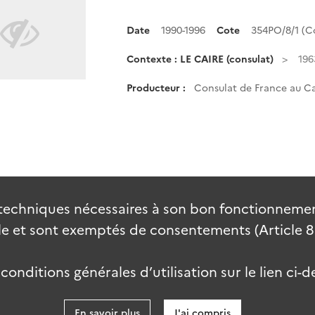
Date
1990-1996
Cote
354PO/8/1 (
Contexte : LE CAIRE (consulat)
196
Producteur :
Consulat de France au Ca
techniques nécessaires à son bon fonctionnement
 et sont exemptés de consentements (Article 82 
onditions générales d’utilisation sur le lien ci-d
En savoir plus
J'ai compris