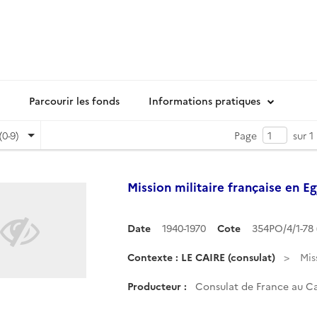
Parcourir les fonds
Informations pratiques
(0-9)
Page
sur 1
Mission militaire française en E
Date
1940-1970
Cote
354PO/4/1-78
Contexte : LE CAIRE (consulat)
Mis
Producteur :
Consulat de France au Ca