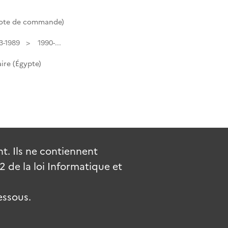
Cote de commande)
3-1989
1990-...
ire (Égypte)
. Ils ne contiennent
de la loi Informatique et
essous.