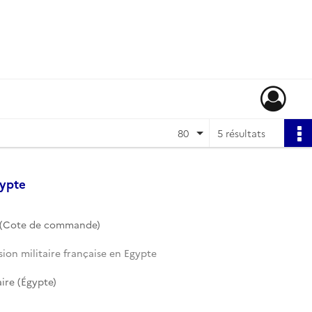
80
5 résultats
gypte
 (Cote de commande)
sion militaire française en Egypte
ire (Égypte)