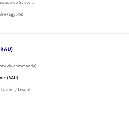
ssade de Suisse...
ire (Égypte)
 (RAU)
ote de commande)
nie (RAU)
-Levant / Levant