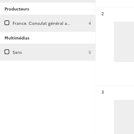
Producteurs
Résultat n°
2
France. Consulat général au Caire (Égypte)
4
Multimédias
Sans
5
Résultat n°
3