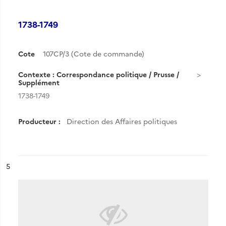
1738-1749
Cote
107CP/3 (Cote de commande)
Contexte : Correspondance politique / Prusse /
Supplément
1738-1749
Producteur :
Direction des Affaires politiques
ésultat n°
5