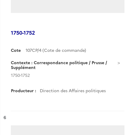
1750-1752
Cote
107CP/4 (Cote de commande)
Contexte : Correspondance politique / Prusse /
Supplément
1750-1752
Producteur :
Direction des Affaires politiques
ésultat n°
6