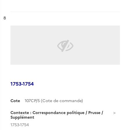
ésultat n°
8
1753-1754
Cote
107CP/5 (Cote de commande)
Contexte : Correspondance politique / Prusse /
Supplément
1753-1754