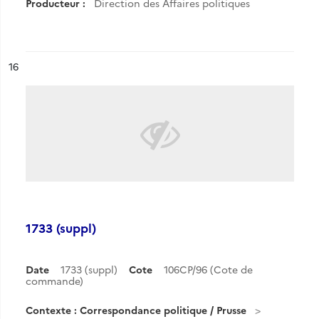
Producteur :
Direction des Affaires politiques
ésultat n°
16
1733 (suppl)
Date
1733 (suppl)
Cote
106CP/96 (Cote de
commande)
Contexte : Correspondance politique / Prusse