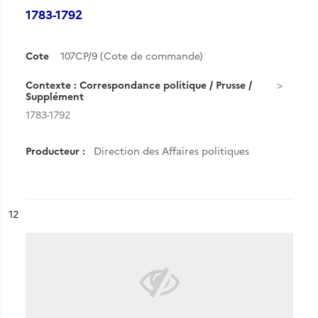
1783-1792
Cote
107CP/9 (Cote de commande)
Contexte : Correspondance politique / Prusse /
Supplément
1783-1792
Producteur :
Direction des Affaires politiques
ésultat n°
12