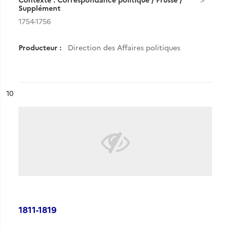
Supplément
1754-1756
Producteur :
Direction des Affaires politiques
ésultat n°
10
1811-1819