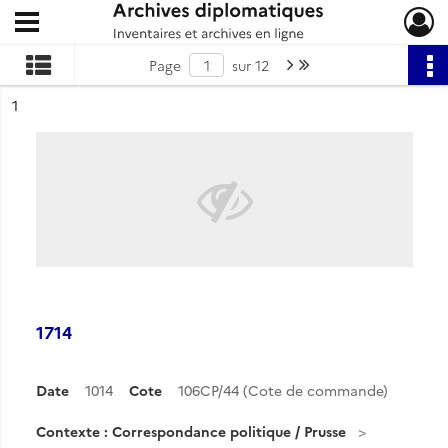
Ouvrir le menu déroulant
Archives diplomatiques
Page suivante : 1/12
Dernière page
Page
sur 12
ésultat n°
1
1714
Date
1014
Cote
106CP/44 (Cote de commande)
Contexte : Correspondance politique / Prusse