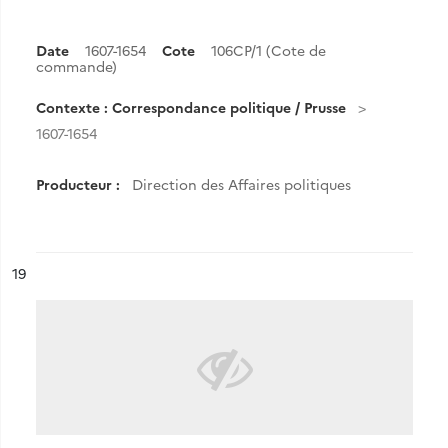
Date
1607-1654
Cote
106CP/1 (Cote de
commande)
Contexte : Correspondance politique / Prusse
1607-1654
Producteur :
Direction des Affaires politiques
ésultat n°
19