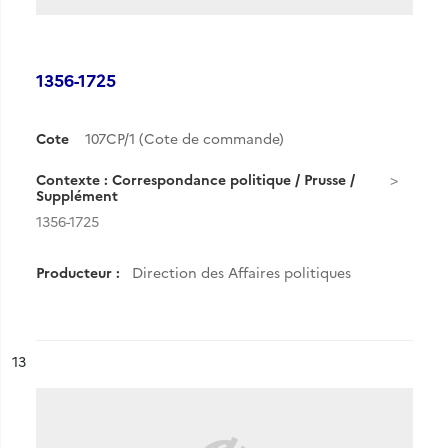
1356-1725
Cote
107CP/1 (Cote de commande)
Contexte : Correspondance politique / Prusse /
Supplément
1356-1725
Producteur :
Direction des Affaires politiques
ésultat n°
13