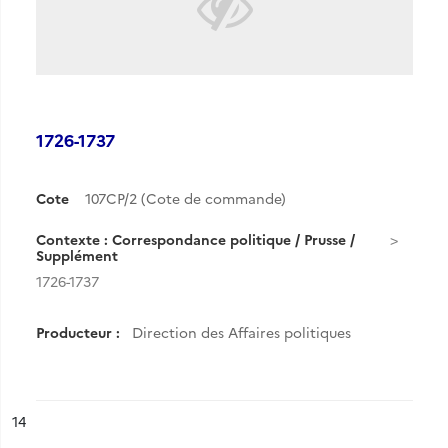
1726-1737
Cote
107CP/2 (Cote de commande)
Contexte : Correspondance politique / Prusse /
Supplément
1726-1737
Producteur :
Direction des Affaires politiques
ésultat n°
14