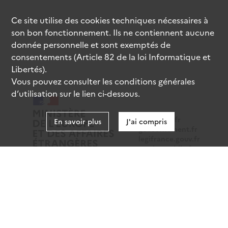
Ce site utilise des
cookies
techniques nécessaires à
son bon fonctionnement. Ils ne contiennent aucune
donnée personnelle et sont exemptés de
consentements (Article 82 de la loi Informatique et
Libertés).
Vous pouvez consulter les conditions générales
d’utilisation sur le lien ci-dessous.
data.gouv.fr
En savoir plus
J'ai compris
gouvernement.fr
legifrance.gouv.fr
service-public.fr
Mentions légales
Données personnelles
CGU
Gestion des cookies
Accessibilité : partiellement conforme