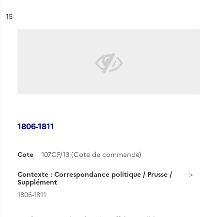
ésultat n°
15
1806-1811
Cote
107CP/13 (Cote de commande)
Contexte : Correspondance politique / Prusse /
Supplément
1806-1811