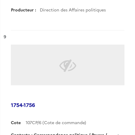
Producteur :
Direction des Affaires politiques
ésultat n°
9
1754-1756
Cote
107CP/6 (Cote de commande)
Contexte : Correspondance politique / Prusse /