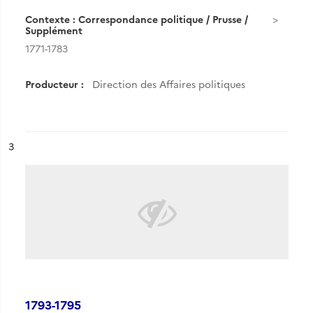
Contexte : Correspondance politique / Prusse /
Supplément
1771-1783
Producteur :
Direction des Affaires politiques
ésultat n°
3
1793-1795