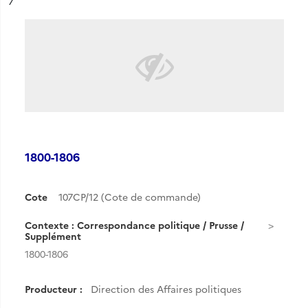
ésultat n°
7
1800-1806
Cote
107CP/12 (Cote de commande)
Contexte : Correspondance politique / Prusse /
Supplément
1800-1806
Producteur :
Direction des Affaires politiques