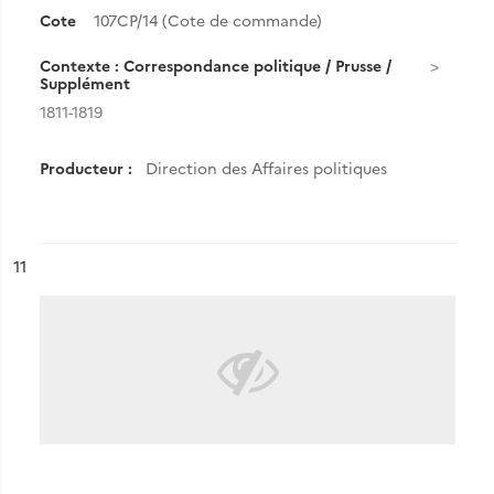
Cote
107CP/14 (Cote de commande)
Contexte : Correspondance politique / Prusse /
Supplément
1811-1819
Producteur :
Direction des Affaires politiques
ésultat n°
11