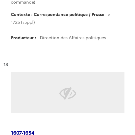
commande)
Contexte : Correspondance politique / Prusse
1725 (suppl)
Producteur :
Direction des Affaires politiques
ésultat n°
18
1607-1654