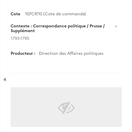
Cote
107CP/10 (Cote de commande)
Contexte : Correspondance politique / Prusse /
Supplément
1793-1795
Producteur :
Direction des Affaires politiques
ésultat n°
4