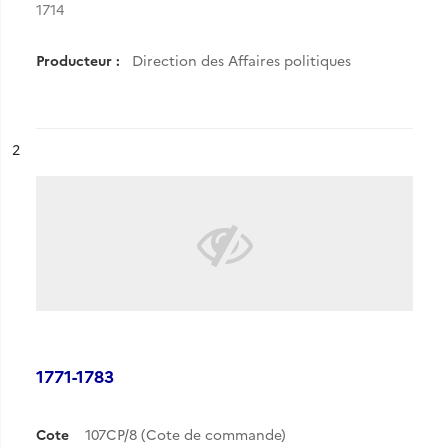
1714
Producteur :
Direction des Affaires politiques
ésultat n°
2
1771-1783
Cote
107CP/8 (Cote de commande)