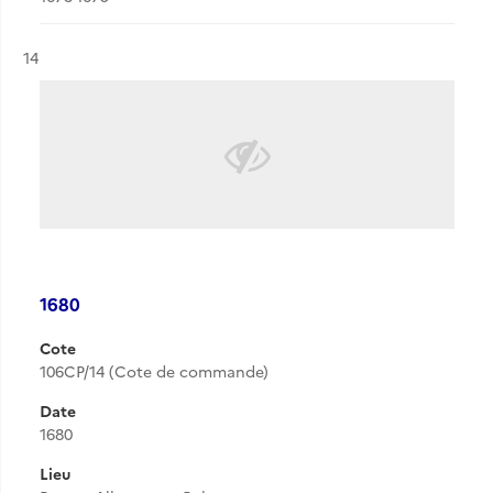
Résultat n°
14
1680
Cote
106CP/14 (Cote de commande)
Date
1680
Lieu