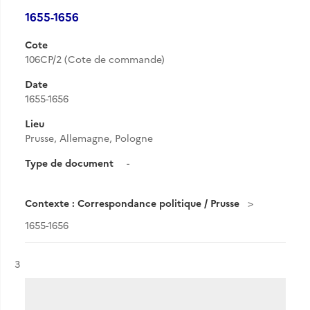
1655-1656
Cote
106CP/2 (Cote de commande)
Date
1655-1656
Lieu
Prusse, Allemagne, Pologne
Type de document
-
Contexte : Correspondance politique / Prusse
1655-1656
Résultat n°
3