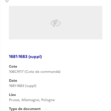
Résultat n°
17
1681-1683 (suppl)
Cote
106CP/17 (Cote de commande)
Date
1681-1683 (suppl)
Lieu
Prusse, Allemagne, Pologne
Type de document
-