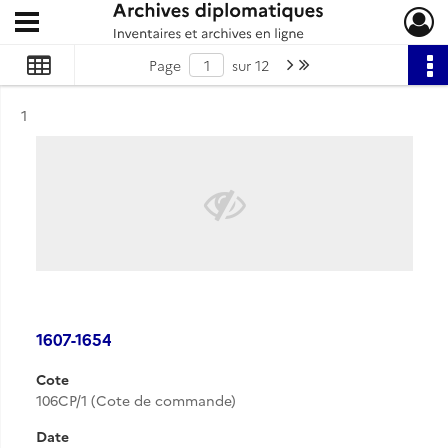
Ouvrir le menu déroulant
Archives diplomatiques
Page suivante : 1/12
Dernière page
Page
sur 12
Résultat n°
1
1607-1654
Cote
106CP/1 (Cote de commande)
Date