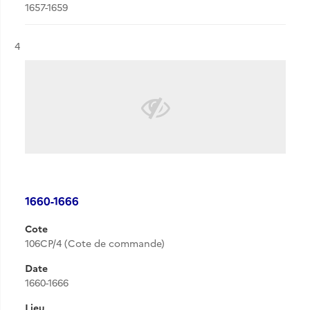
1657-1659
Résultat n°
4
1660-1666
Cote
106CP/4 (Cote de commande)
Date
1660-1666
Lieu