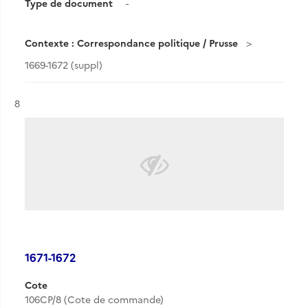
Type de document
-
Contexte : Correspondance politique / Prusse
1669-1672 (suppl)
Résultat n°
8
1671-1672
Cote
106CP/8 (Cote de commande)