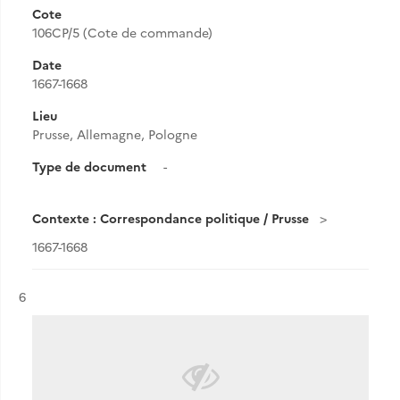
Cote
106CP/5 (Cote de commande)
Date
1667-1668
Lieu
Prusse, Allemagne, Pologne
Type de document
-
Contexte : Correspondance politique / Prusse
1667-1668
Résultat n°
6