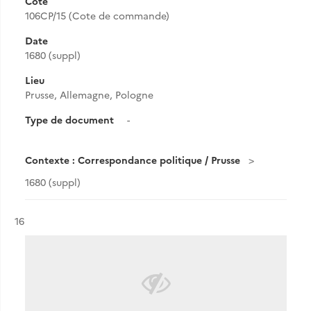
Cote
106CP/15 (Cote de commande)
Date
1680 (suppl)
Lieu
Prusse, Allemagne, Pologne
Type de document
-
Contexte : Correspondance politique / Prusse
1680 (suppl)
Résultat n°
16