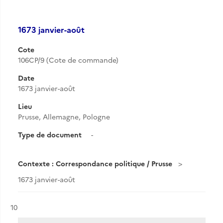
1673 janvier-août
Cote
106CP/9 (Cote de commande)
Date
1673 janvier-août
Lieu
Prusse, Allemagne, Pologne
Type de document
-
Contexte : Correspondance politique / Prusse
1673 janvier-août
Résultat n°
10