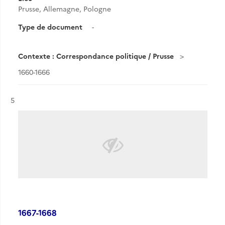
Prusse, Allemagne, Pologne
Type de document
-
Contexte : Correspondance politique / Prusse
1660-1666
Résultat n°
5
1667-1668