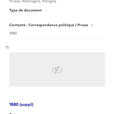
Prusse, Allemagne, Pologne
Type de document
-
Contexte : Correspondance politique / Prusse
1680
Résultat n°
15
1680 (suppl)