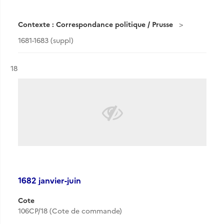
Contexte : Correspondance politique / Prusse
1681-1683 (suppl)
Résultat n°
18
1682 janvier-juin
Cote
106CP/18 (Cote de commande)