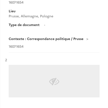
1607-1654
Lieu
Prusse, Allemagne, Pologne
Type de document
-
Contexte : Correspondance politique / Prusse
1607-1654
Résultat n°
2