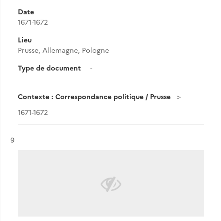
Date
1671-1672
Lieu
Prusse, Allemagne, Pologne
Type de document
-
Contexte : Correspondance politique / Prusse
1671-1672
Résultat n°
9