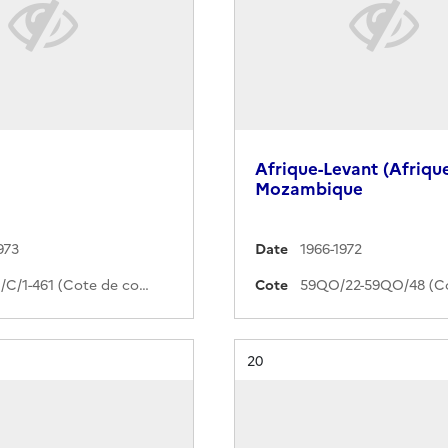
Afrique-Levant (Afrique
Mozambique
973
Date
1966-1972
371PO/C/1-461 (Cote de commande)
Cote
Résultat n°
20