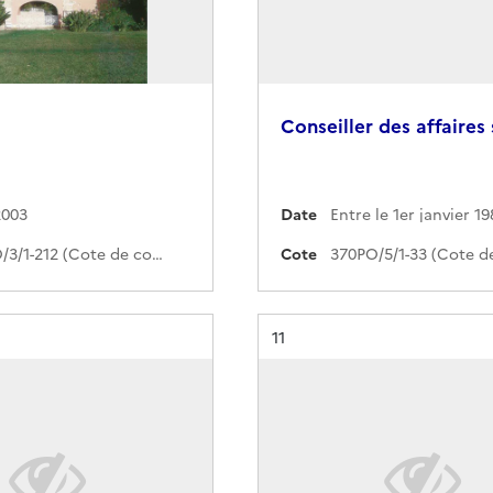
Conseiller des affaires 
2003
Date
370PO/3/1-212 (Cote de commande)
Cote
Résultat n°
11