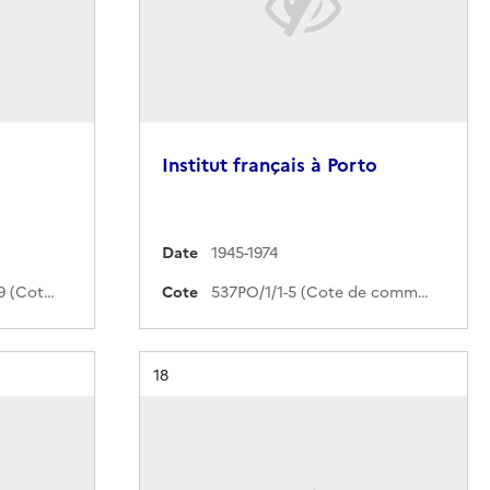
Institut français à Porto
Date
1945-1974
200QO/127-200QO/219 (Cote de commande)
Cote
537PO/1/1-5 (Cote de commande)
Résultat n°
18