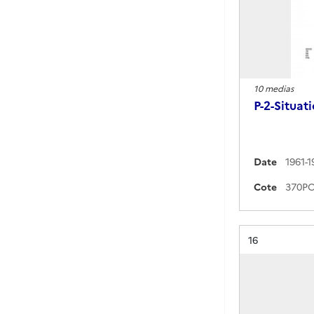
10 medias
P-2-Situat
Date
1961-1
Cote
Résultat n°
16