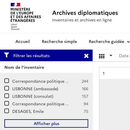
Recherche simple
Recherche guidée
Archives diplomatiques
Filtrer les résultats
Date 
Nom de l'inventaire
Résultat n°
1
Correspondance politique / Portugal
244
LISBONNE (ambassade)
166
LISBONNE (consulat)
157
Correspondance politique et commerciale (CPCOM) / Z-Europe / Portugal
94
DESAGES, Emile
75
Afficher plus