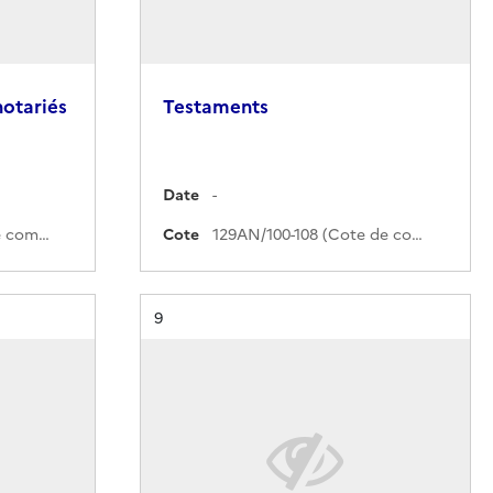
notariés
Testaments
Date
-
129AN/56-99 (Cote de commande)
Cote
129AN/100-108 (Cote de commande)
Résultat n°
9