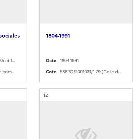
sociales
1804-1991
Entre le 1er janvier 1985 et le 31 décembre 1995
Date
1804-1991
370PO/5/1-33 (Cote de commande)
Cote
536PO/2001031/1-79 (Cote de commande)
Résultat n°
12