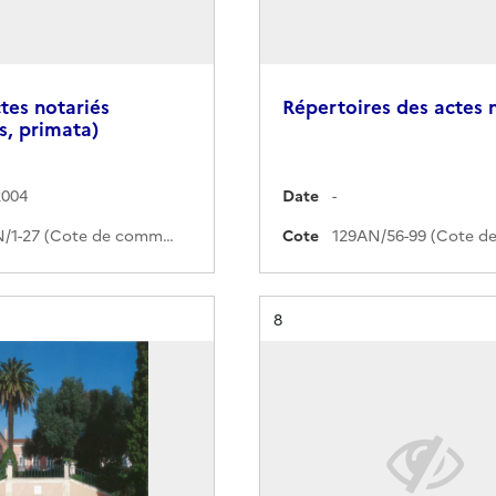
tes notariés
Répertoires des actes 
s, primata)
2004
Date
-
304AN/1-27 (Cote de commande)
Cote
Résultat n°
8