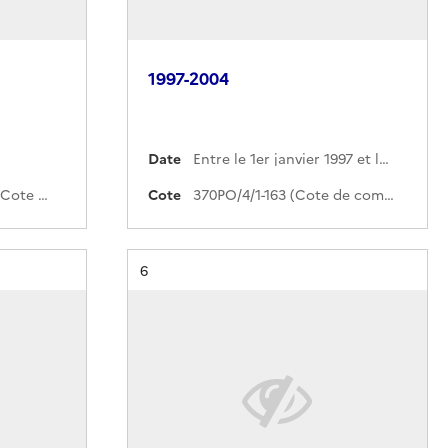
1997-2004
Date
Entre le 1er janvier 1997 et le 31 décembre 2004
536PO/2016098/1-139 (Cote de commande)
Cote
370PO/4/1-163 (Cote de commande)
Résultat n°
6