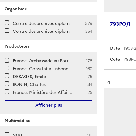
Organisme
Centre des archives diplomatiques de La Courneuve
579
793PO/1
Centre des archives diplomatiques de Nantes
354
Producteurs
Date
1908-
Cote
France. Ambassade au Portugal (Lisbonne)
178
France. Consulat à Lisbonne (Portugal)
160
DESAGES, Emile
75
Résultat n°
4
BONIN, Charles
34
France. Ministère des Affaires étrangères. Direction générale des Affaires politiques et de Sécurité. Direction d'Afrique et de l'Océan Indien.
25
Afficher plus
Multimédias
Sans
710