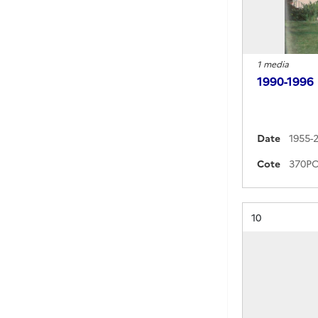
1 media
1990-1996
Date
1955-
Cote
Résultat n°
10