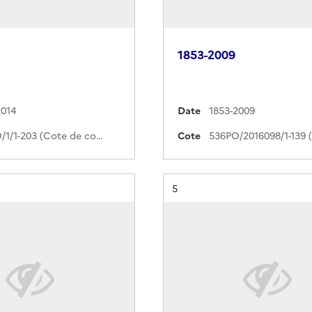
1853-2009
2014
Date
1853-2009
793PO/1/1-203 (Cote de commande)
Cote
Résultat n°
5