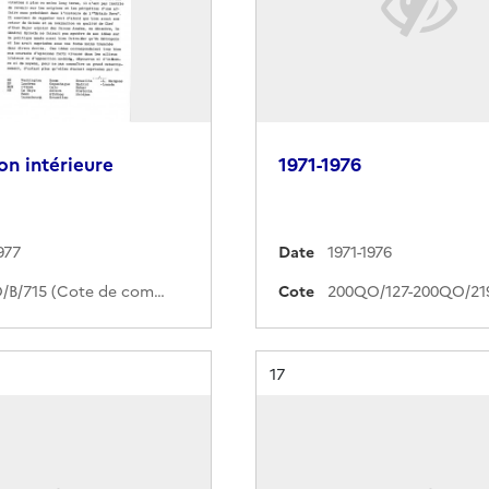
ion intérieure
1971-1976
977
Date
1971-1976
370PO/B/715 (Cote de commande)
Cote
Résultat n°
17