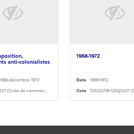
pposition,
1968-1972
s anti-colonialistes
1966-décembre 1972
Date
1968-1972
37QO/27 (Cote de commande)
Cote