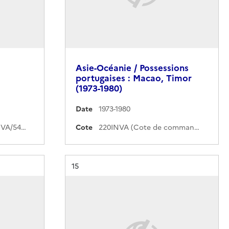
Asie-Océanie / Possessions
portugaises : Macao, Timor
(1973-1980)
Date
1973-1980
1930INVA/5451-1930INVA/5469 (Cote de commande)
Cote
220INVA (Cote de commande)
Résultat n°
15