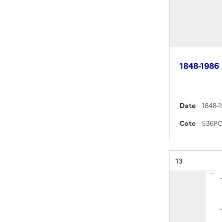
1848-1986
Date
1848-
Cote
Résultat n°
13