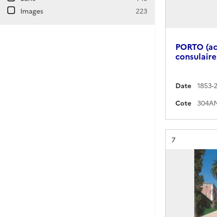
Images
223
PORTO (ac
consulaire
Date
1853-
Cote
Résultat n°
7