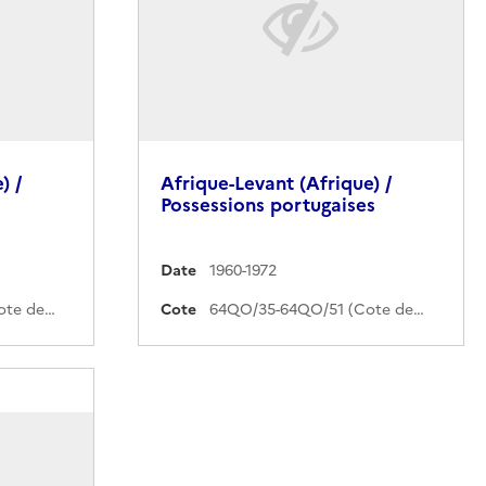
) /
Afrique-Levant (Afrique) /
Possessions portugaises
Date
1960-1972
59QO/22-59QO/48 (Cote de commande)
Cote
64QO/35-64QO/51 (Cote de commande)