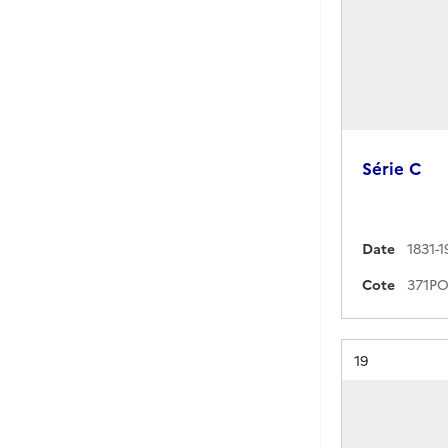
Série C
Date
1831-1
Cote
Résultat n°
19