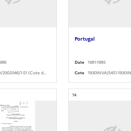
Portugal
1986
Date
1981-1985
536PO/2002046/1-51 (Cote de commande)
Cote
Résultat n°
14