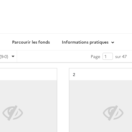
Parcourir les fonds
Informations pratiques
(9-0)
Page
sur 47
Résultat n°
2