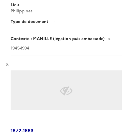
Lieu
Philippines
Type de document
-
Contexte : MANILLE (légation puis ambassade)
1945-1994
Résultat n°
8
1872-1883