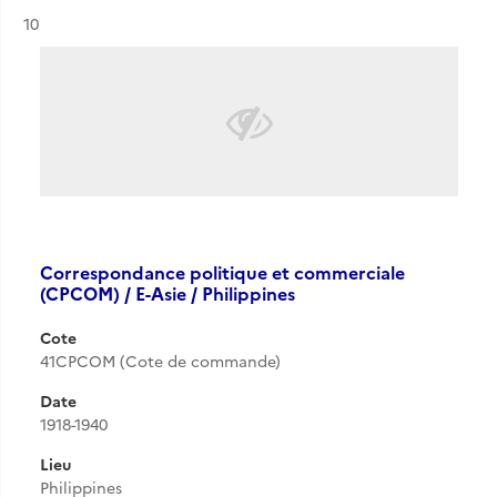
Résultat n°
10
Correspondance politique et commerciale
(CPCOM) / E-Asie / Philippines
Cote
41CPCOM (Cote de commande)
Date
1918-1940
Lieu
Philippines