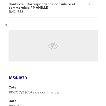
Contexte : Correspondance consulaire et
commerciale / MANILLE
1842-1853
Résultat n°
4
1854-1870
Cote
191CCC/3 (Cote de commande)
Date
1854-1870