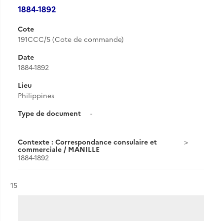
1884-1892
Cote
191CCC/5 (Cote de commande)
Date
1884-1892
Lieu
Philippines
Type de document
-
Contexte : Correspondance consulaire et
commerciale / MANILLE
1884-1892
Résultat n°
15