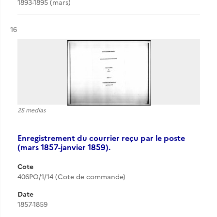
1893-1895 (mars)
Résultat n°
16
25 medias
Enregistrement du courrier reçu par le poste
(mars 1857-janvier 1859).
Cote
406PO/1/14 (Cote de commande)
Date
1857-1859