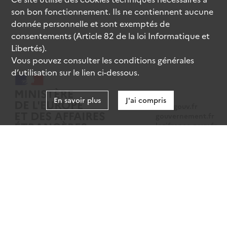
son bon fonctionnement. Ils ne contiennent aucune
donnée personnelle et sont exemptés de
consentements (Article 82 de la loi Informatique et
Libertés).
Vous pouvez consulter les conditions générales
d’utilisation sur le lien ci-dessous.
En savoir plus
J'ai compris
data.gouv.fr
gouvernement.fr
legifrance.gouv.fr
service-public.fr
Mentions légales
Données personnelles
CGU
Gestion des cookies
Accessibilité : partiellement conforme
Sauf mention contraire, tous les contenus de ce site sont sous
licence
etalab-2.0