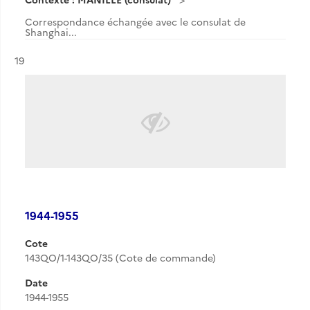
Correspondance échangée avec le consulat de
Shanghai...
Résultat n°
19
1944-1955
Cote
143QO/1-143QO/35 (Cote de commande)
Date
1944-1955