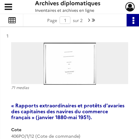
Ouvrir le menu déroulant
Archives diplomatiques
Page suivante : 1/2
Dernière page
Page
sur 2
Résultat n°
1
71 medias
« Rapports extraordinaires et protêts d'avaries
des capitaines des navires du commerce
français » (janvier 1880-mai 1951).
Cote
406PO/1/12 (Cote de commande)