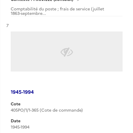
Comptabilité du poste ; frais de service (juillet
1863-septembre...
Résultat n°
7
1945-1994
Cote
405PO/1/1-365 (Cote de commande)
Date
1945-1994