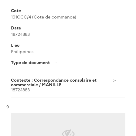
Cote
191CCC/4 (Cote de commande)
Date
1872-1883
Lieu
Philippines
Type de document
-
Contexte : Correspondance consulaire et
commerciale / MANILLE
1872-1883
Résultat n°
9