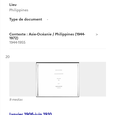
Lieu
Philippines
Type de document
-
Contexte : Asie-Océanie / Philippines (1944-
1972)
1944-1955
Résultat n°
20
9 medias
Janvier 1906-juin 1910.