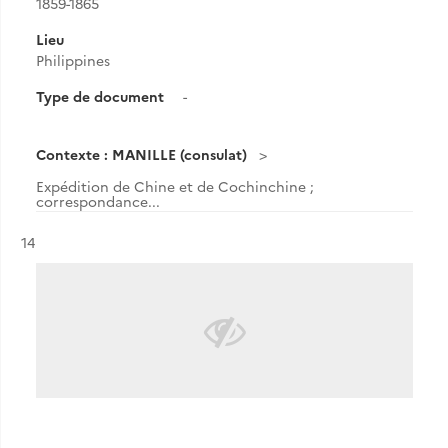
1859-1865
Lieu
Philippines
Type de document
-
Contexte : MANILLE (consulat)
Expédition de Chine et de Cochinchine ;
correspondance...
Résultat n°
14