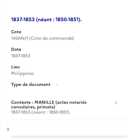
1837-1853 (néant : 1850-1851).
Cote
143AN/1 (Cote de commande)
Date
1837-1853
Lieu
Philippines
Type de document
-
Contexte : MANILLE (actes notariés
consulaires, primata)
1837-1853 (néant : 1850-1851).
Résultat n°
3