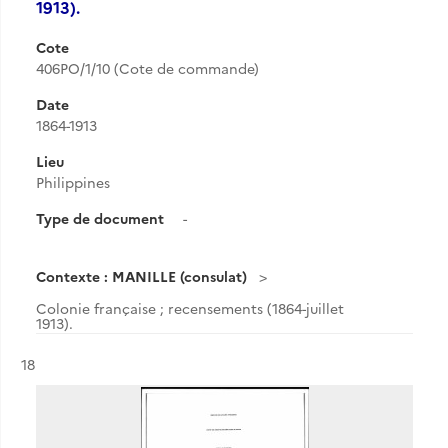
1913).
Cote
406PO/1/10 (Cote de commande)
Date
1864-1913
Lieu
Philippines
Type de document
-
Contexte : MANILLE (consulat)
Colonie française ; recensements (1864-juillet
1913).
Résultat n°
18