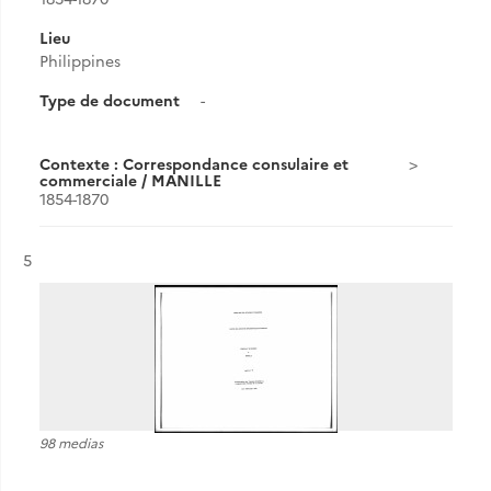
Lieu
Philippines
Type de document
-
Contexte : Correspondance consulaire et
commerciale / MANILLE
1854-1870
Résultat n°
5
98 medias