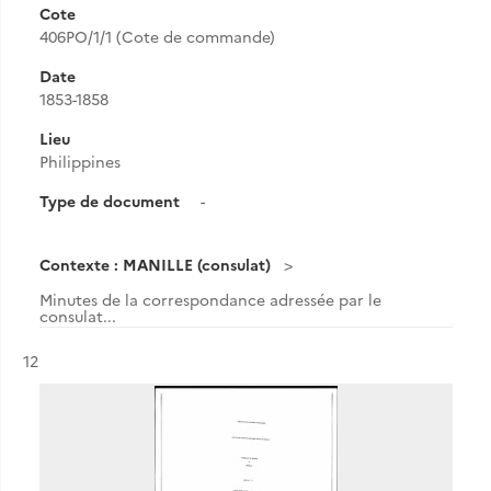
Cote
406PO/1/1 (Cote de commande)
Date
1853-1858
Lieu
Philippines
Type de document
-
Contexte : MANILLE (consulat)
Minutes de la correspondance adressée par le
consulat...
Résultat n°
12