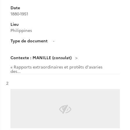
Date
1880-1951
Lieu
Philippines
Type de document
-
Contexte : MANILLE (consulat)
« Rapports extraordinaires et protêts d'avaries
des...
Résultat n°
2