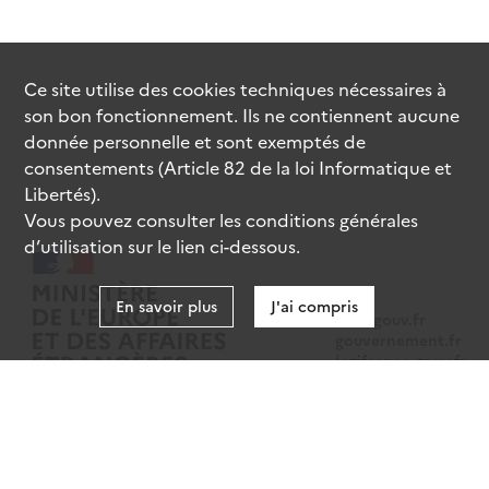
Ce site utilise des
cookies
techniques nécessaires à
son bon fonctionnement. Ils ne contiennent aucune
donnée personnelle et sont exemptés de
consentements (Article 82 de la loi Informatique et
Libertés).
Vous pouvez consulter les conditions générales
d’utilisation sur le lien ci-dessous.
En savoir plus
J'ai compris
data.gouv.fr
gouvernement.fr
legifrance.gouv.fr
service-public.fr