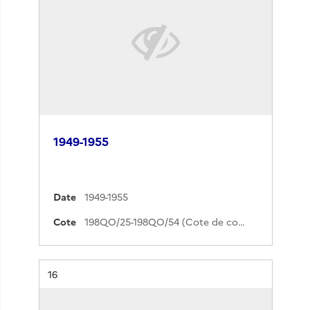
1949-1955
Date
1949-1955
Cote
198QO/25-198QO/54 (Cote de commande)
Résultat n°
16