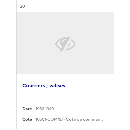
Résultat n°
20
Courriers ; valises.
Date
1936-1940
Cote
105CPCOM/97 (Cote de commande)