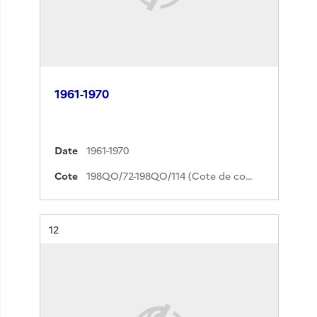
1961-1970
Date
1961-1970
Cote
198QO/72-198QO/114 (Cote de commande)
Résultat n°
12