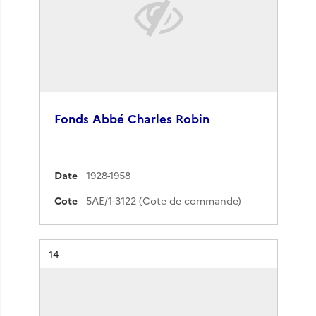
Fonds Abbé Charles Robin
Date
1928-1958
Cote
5AE/1-3122 (Cote de commande)
Résultat n°
14