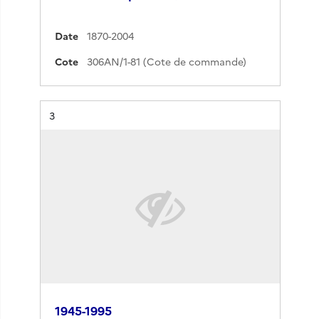
Date
1870-2004
Cote
306AN/1-81 (Cote de commande)
Résultat n°
3
1945-1995