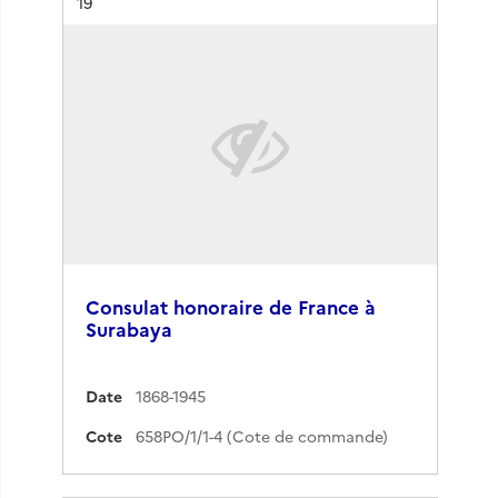
Résultat n°
19
Consulat honoraire de France à
Surabaya
Date
1868-1945
Cote
658PO/1/1-4 (Cote de commande)