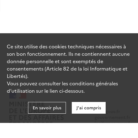
Ce site utilise des
cookies
techniques nécessaires à
son bon fonctionnement. Ils ne contiennent aucune
donnée personnelle et sont exemptés de
consentements (Article 82 de la loi Informatique et
Libertés).
Vous pouvez consulter les conditions générales
d’utilisation sur le lien ci-dessous.
En savoir plus
J'ai compris
data.gouv.fr
gouvernement.fr
legifrance.gouv.fr
service-public.fr