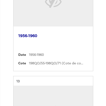
1956-1960
Date
1956-1960
Cote
198QO/55-198QO/71 (Cote de commande)
Résultat n°
13