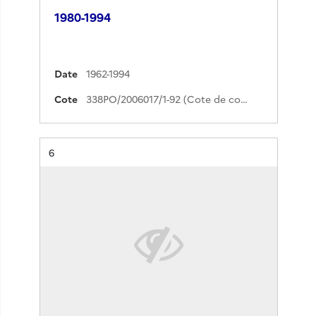
1980-1994
Date
1962-1994
Cote
338PO/2006017/1-92 (Cote de commande)
Résultat n°
6