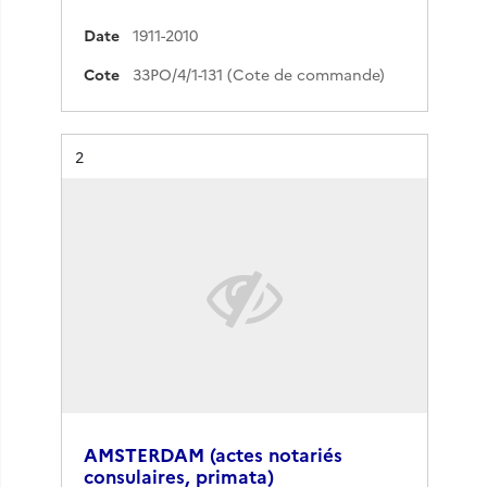
Date
1911-2010
Cote
33PO/4/1-131 (Cote de commande)
Résultat n°
2
AMSTERDAM (actes notariés
consulaires, primata)