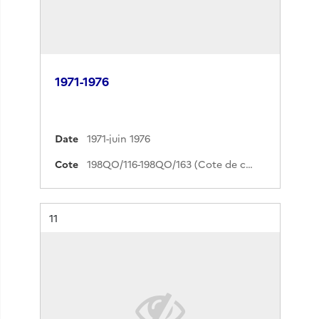
1971-1976
Date
1971-juin 1976
Cote
198QO/116-198QO/163 (Cote de commande)
Résultat n°
11