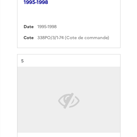
1995-1998
Date
1995-1998
Cote
338PO/3/1-74 (Cote de commande)
Résultat n°
5