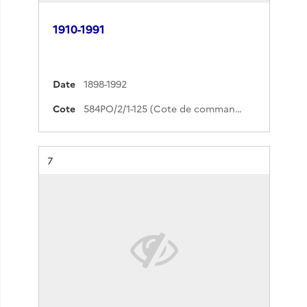
1910-1991
Date
1898-1992
Cote
584PO/2/1-125 (Cote de commande)
Résultat n°
7