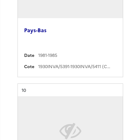
Pays-Bas
Date
1981-1985
Cote
1930INVA/5391-1930INVA/5411 (Cote de commande)
Résultat n°
10