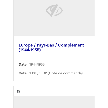
Europe / Pays-Bas / Complément
(1944-1955)
Date
1944-1955
Cote
198QOSUP (Cote de commande)
Résultat n°
15