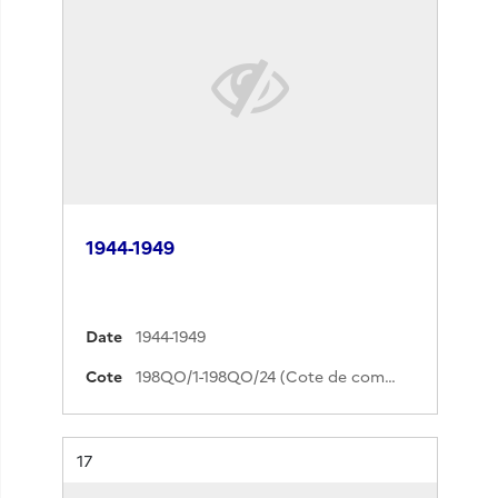
1944-1949
Date
1944-1949
Cote
198QO/1-198QO/24 (Cote de commande)
Résultat n°
17