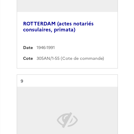
ROTTERDAM (actes notariés
consulaires, primata)
Date
1946-1991
Cote
305AN/1-55 (Cote de commande)
Résultat n°
9