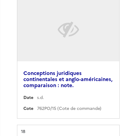
Conceptions juridiques
continentales et anglo-américaines,
comparaison : note.
Date
s.d.
Cote
762PO/15 (Cote de commande)
Résultat n°
18