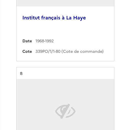
Institut français à La Haye
Date
1968-1992
Cote
339PO/1/1-80 (Cote de commande)
Résultat n°
8