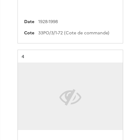
Date
1928-1998
Cote
33PO/3/1-72 (Cote de commande)
Résultat n°
4