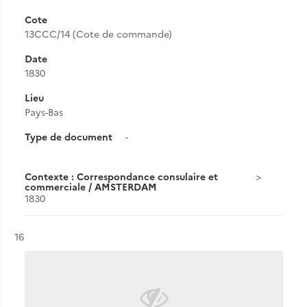
Cote
13CCC/14 (Cote de commande)
Date
1830
Lieu
Pays-Bas
Type de document
-
Contexte : Correspondance consulaire et
commerciale / AMSTERDAM
1830
Résultat n°
16