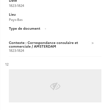
Date
1823-1824
Lieu
Pays-Bas
Type de document
-
Contexte : Correspondance consulaire et
commerciale / AMSTERDAM
1823-1824
Résultat n°
12