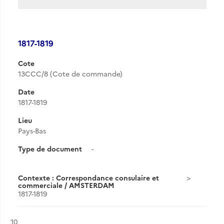
1817-1819
Cote
13CCC/8 (Cote de commande)
Date
1817-1819
Lieu
Pays-Bas
Type de document
-
Contexte : Correspondance consulaire et
commerciale / AMSTERDAM
1817-1819
Résultat n°
10