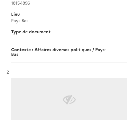
1815-1896
Lieu
Pays-Bas
Type de document
-
Contexte : Affaires diverses politiques / Pays-
Bas
Résultat n°
2