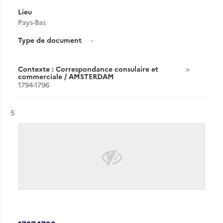
Lieu
Pays-Bas
Type de document
-
Contexte : Correspondance consulaire et
commerciale / AMSTERDAM
1794-1796
Résultat n°
5