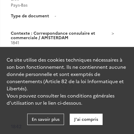
Pays-Bas
Type de document
-
Contexte : Correspondance consulaire et
commerciale / AMSTERDAM
1841
Résultat n°
Ce site utilise des
cookies
techniques nécessaires à
25
son bon fonctionnement. Ils ne contiennent aucune
donnée personnelle et sont exemptés de
consentements (Article 82 de la loi Informatique et
Libertés).
Vous pouvez consulter les conditions générales
d’utilisation sur le lien ci-dessous.
En savoir plus
J'ai compris
1842