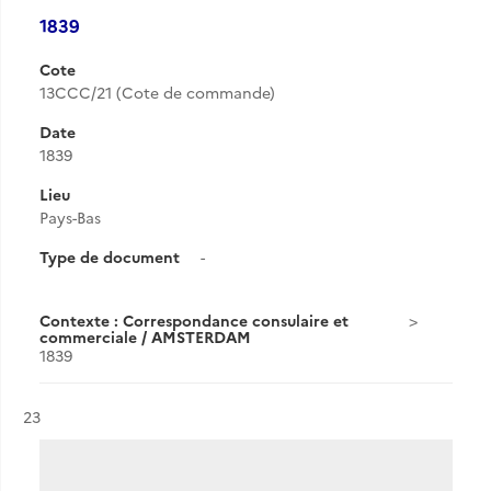
1839
Cote
13CCC/21 (Cote de commande)
Date
1839
Lieu
Pays-Bas
Type de document
-
Contexte : Correspondance consulaire et
commerciale / AMSTERDAM
1839
Résultat n°
23