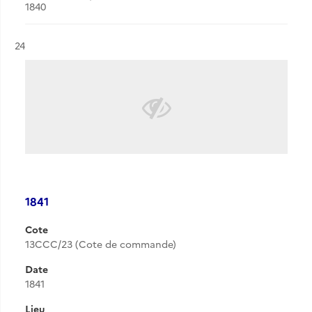
1840
Résultat n°
24
1841
Cote
13CCC/23 (Cote de commande)
Date
1841
Lieu