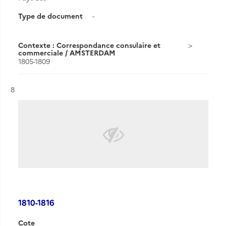
Type de document
-
Contexte : Correspondance consulaire et
commerciale / AMSTERDAM
1805-1809
Résultat n°
8
1810-1816
Cote