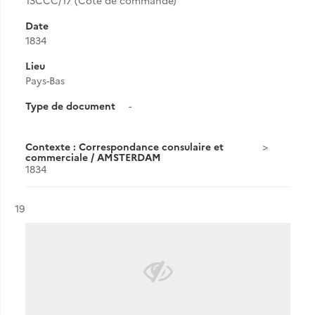
13CCC/17 (Cote de commande)
Date
1834
Lieu
Pays-Bas
Type de document
-
Contexte : Correspondance consulaire et
commerciale / AMSTERDAM
1834
Résultat n°
19