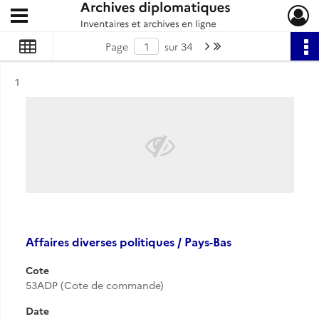
Ouvrir le menu déroulant
Archives diplomatiques
Page suivante : 1/34
Dernière page
Page
sur 34
Résultat n°
1
Affaires diverses politiques / Pays-Bas
Cote
53ADP (Cote de commande)
Date