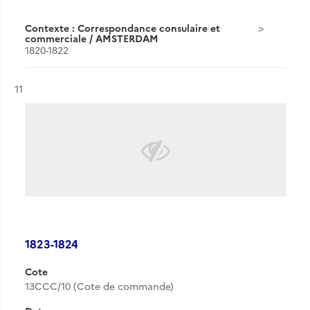
Contexte : Correspondance consulaire et
commerciale / AMSTERDAM
1820-1822
Résultat n°
11
1823-1824
Cote
13CCC/10 (Cote de commande)