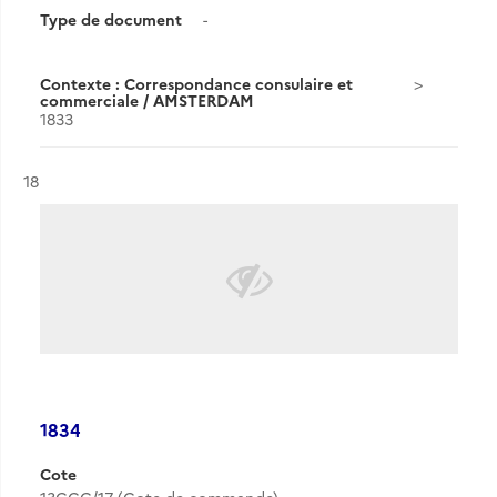
Type de document
-
Contexte : Correspondance consulaire et
commerciale / AMSTERDAM
1833
Résultat n°
18
1834
Cote