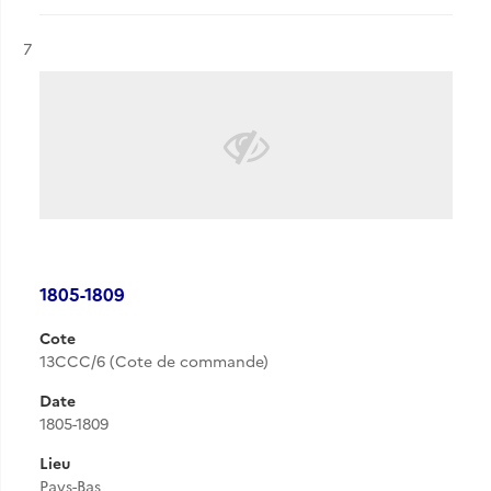
Résultat n°
7
1805-1809
Cote
13CCC/6 (Cote de commande)
Date
1805-1809
Lieu
Pays-Bas