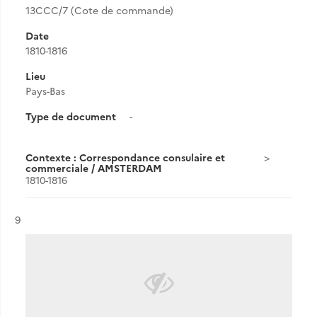
13CCC/7 (Cote de commande)
Date
1810-1816
Lieu
Pays-Bas
Type de document
-
Contexte : Correspondance consulaire et
commerciale / AMSTERDAM
1810-1816
Résultat n°
9