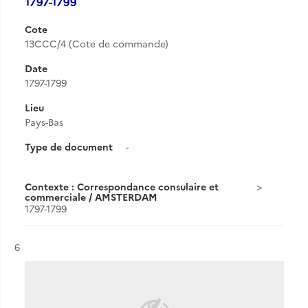
1797-1799
Cote
13CCC/4 (Cote de commande)
Date
1797-1799
Lieu
Pays-Bas
Type de document
-
Contexte : Correspondance consulaire et
commerciale / AMSTERDAM
1797-1799
Résultat n°
6