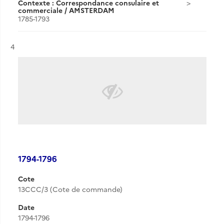
Contexte : Correspondance consulaire et
commerciale / AMSTERDAM
1785-1793
Résultat n°
4
1794-1796
Cote
13CCC/3 (Cote de commande)
Date
1794-1796