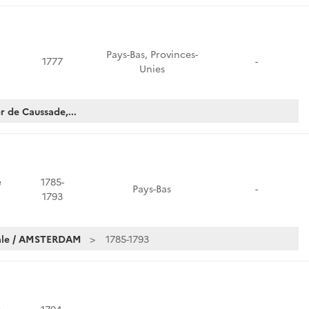
Pays-Bas, Provinces-
1777
-
Unies
r de Caussade,...
e
1785-
Pays-Bas
-
1793
iale / AMSTERDAM
1785-1793