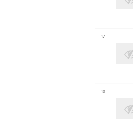
Résultat n°
17
Résultat n°
18