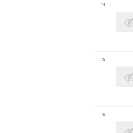
Résultat n°
14
Résultat n°
15
Résultat n°
16