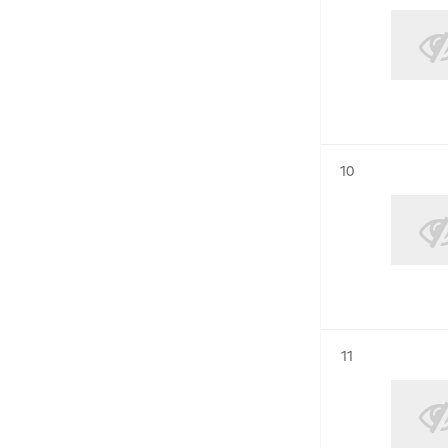
Résultat n°
10
Résultat n°
11