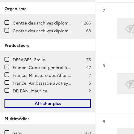
Organisme
Résultat n°
2
Centre des archives diplomatiques de La Courneuve
1 286
Centre des archives diplomatiques de Nantes
63
Producteurs
DESAGES, Emile
75
Résultat n°
3
France. Consulat général à Amsterdam (Pays-Bas)
42
France. Ministère des Affaires étrangères. Direction de l'Europe.
7
France. Ambassade aux Pays-Bas (La Haye)
5
DEJEAN, Maurice
2
Afficher plus
Multimédias
Résultat n°
4
Sans
1 080