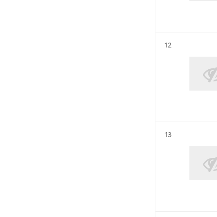
Résultat n°
12
Résultat n°
13