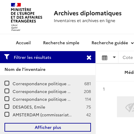
Recherche simple
Recherche guidée
Archives diplomatiques
Filtrer les résultats
Cote 
Nom de l'inventaire
Médi
Correspondance politique / Hollande
681
Résultat n°
1
Correspondance politique / Pays-Bas espagnols et autrichiens
208
Correspondance politique et commerciale (CPCOM) / Z-Europe / Pays-Bas
114
DESAGES, Emile
75
AMSTERDAM (commissariat de la Marine puis consulat général)
42
Afficher plus