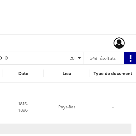
Page suivante : 1/68
Dernière page
20
1 349 résultats
Date
Lieu
Type de document
1815-
Pays-Bas
-
1896