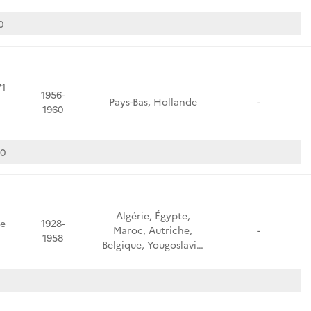
0
1
1956-
Pays-Bas, Hollande
-
1960
60
Algérie, Égypte,
de
1928-
Maroc, Autriche,
-
1958
Belgique, Yougoslavi…