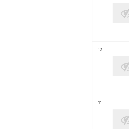
Résultat n°
10
Résultat n°
11