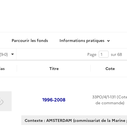
Parcourir les fonds
Informations pratiques
(9-0)
Page
sur 68
as
Titre
Cote
33PO/4/1-131 (Cot
1996-2008
de commande)
Contexte : AMSTERDAM (commissariat de la Marine pu