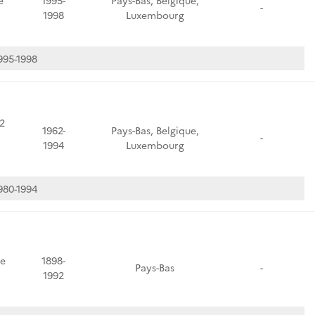
e
1995-
Pays-Bas, Belgique,
-
1998
Luxembourg
995-1998
2
1962-
Pays-Bas, Belgique,
-
1994
Luxembourg
980-1994
te
1898-
Pays-Bas
-
1992