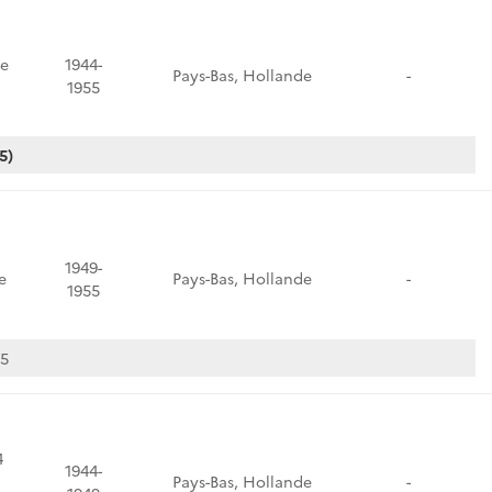
e
1944-
Pays-Bas, Hollande
-
1955
5)
1949-
e
Pays-Bas, Hollande
-
1955
55
4
1944-
Pays-Bas, Hollande
-