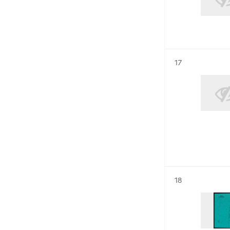
Résultat n°
17
Résultat n°
18