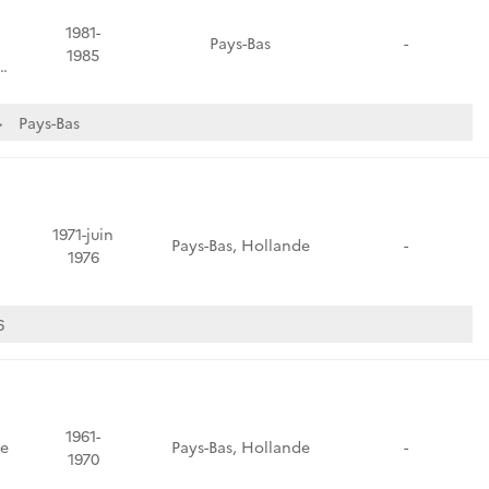
1981-
Pays-Bas
-
1985
…
Pays-Bas
1971-juin
Pays-Bas, Hollande
-
1976
6
1961-
e
Pays-Bas, Hollande
-
1970