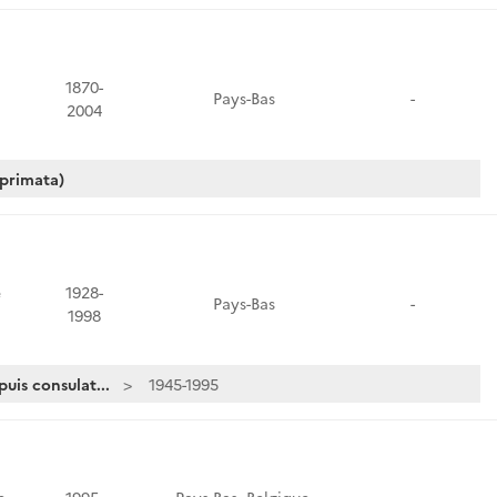
1870-
Pays-Bas
-
2004
 primata)
e
1928-
Pays-Bas
-
1998
is consulat...
1945-1995