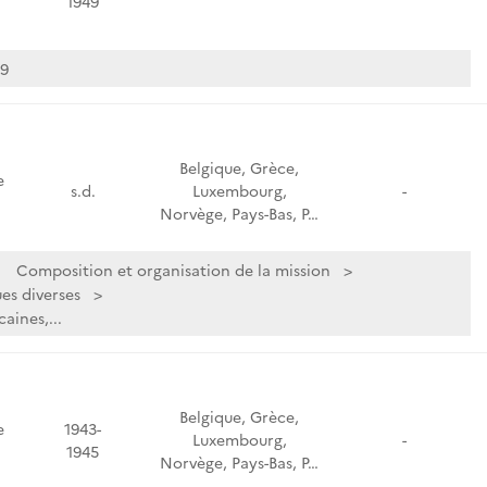
1949
49
Belgique, Grèce,
e
s.d.
Luxembourg,
-
Norvège, Pays-Bas, P…
Composition et organisation de la mission
es diverses
aines,...
Belgique, Grèce,
e
1943-
Luxembourg,
-
1945
Norvège, Pays-Bas, P…