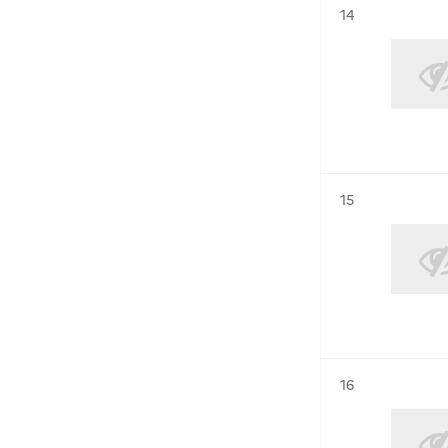
Résultat n°
14
Résultat n°
15
Résultat n°
16