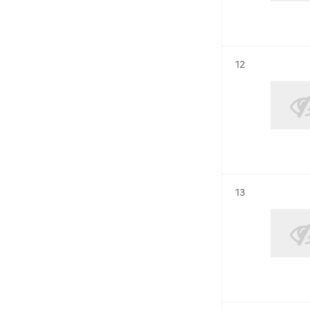
Résultat n°
12
Résultat n°
13