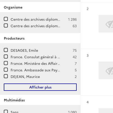
Organisme
Résultat n°
2
Centre des archives diplomatiques de La Courneuve
1 286
Centre des archives diplomatiques de Nantes
63
Producteurs
DESAGES, Emile
75
Résultat n°
3
France. Consulat général à Amsterdam (Pays-Bas)
42
France. Ministère des Affaires étrangères. Direction de l'Europe.
7
France. Ambassade aux Pays-Bas (La Haye)
5
DEJEAN, Maurice
2
Afficher plus
Multimédias
Résultat n°
4
Sans
1 080