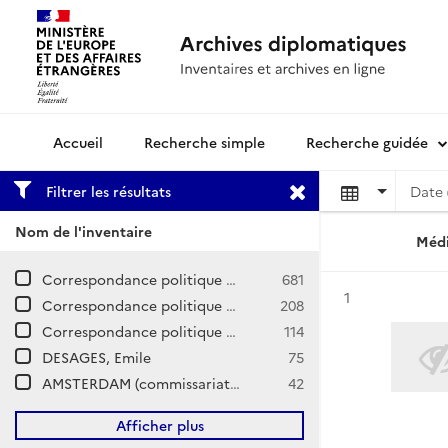
Recherche simple
Recherche guidée
Archives diplomatiques
Filtrer les résultats
Date 
Nom de l'inventaire
Médi
Correspondance politique / Hollande
681
Résultat n°
1
Correspondance politique / Pays-Bas espagnols et autrichiens
208
Correspondance politique et commerciale (CPCOM) / Z-Europe / Pays-Bas
114
DESAGES, Emile
75
AMSTERDAM (commissariat de la Marine puis consulat général)
42
Afficher plus