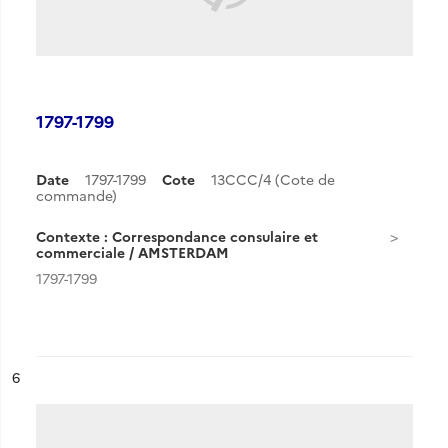
1797-1799
Date
1797-1799
Cote
13CCC/4 (Cote de
commande)
Contexte : Correspondance consulaire et
commerciale / AMSTERDAM
1797-1799
ésultat n°
6