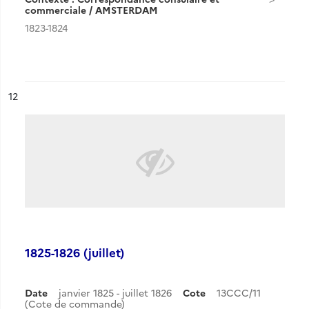
commerciale / AMSTERDAM
1823-1824
ésultat n°
12
1825-1826 (juillet)
Date
janvier 1825 - juillet 1826
Cote
13CCC/11
(Cote de commande)