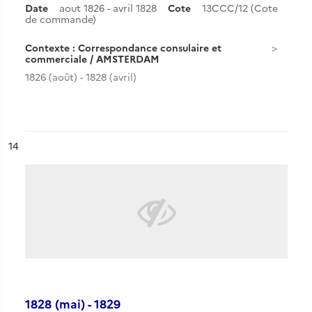
Date
aout 1826 - avril 1828
Cote
13CCC/12 (Cote
de commande)
Contexte : Correspondance consulaire et
commerciale / AMSTERDAM
1826 (août) - 1828 (avril)
ésultat n°
14
1828 (mai) - 1829