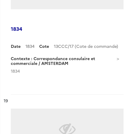
1834
Date
1834
Cote
13CCC/17 (Cote de commande)
Contexte : Correspondance consulaire et
commerciale / AMSTERDAM
1834
ésultat n°
19