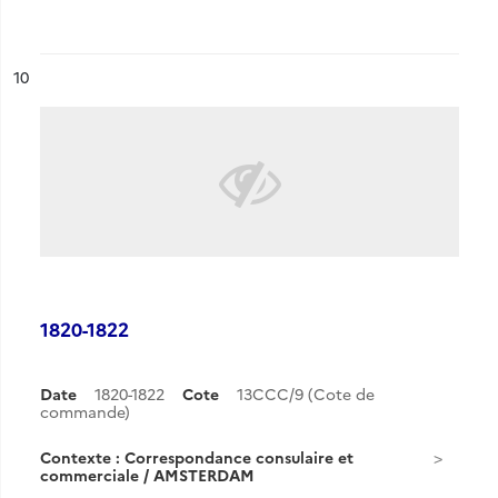
ésultat n°
10
1820-1822
Date
1820-1822
Cote
13CCC/9 (Cote de
commande)
Contexte : Correspondance consulaire et
commerciale / AMSTERDAM