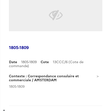
1805-1809
Date
1805-1809
Cote
13CCC/6 (Cote de
commande)
Contexte : Correspondance consulaire et
commerciale / AMSTERDAM
1805-1809
ésultat n°
8