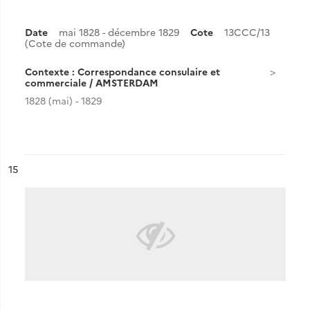
Date
mai 1828 - décembre 1829
Cote
13CCC/13
(Cote de commande)
Contexte : Correspondance consulaire et
commerciale / AMSTERDAM
1828 (mai) - 1829
ésultat n°
15