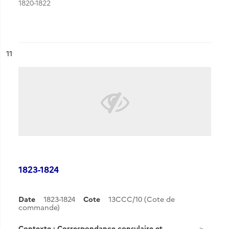
1820-1822
ésultat n°
11
1823-1824
Date
1823-1824
Cote
13CCC/10 (Cote de
commande)
Contexte : Correspondance consulaire et