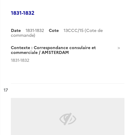
1831-1832
Date
1831-1832
Cote
13CCC/15 (Cote de
commande)
Contexte : Correspondance consulaire et
commerciale / AMSTERDAM
1831-1832
ésultat n°
17