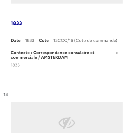
1833
Date
1833
Cote
13CCC/16 (Cote de commande)
Contexte : Correspondance consulaire et
commerciale / AMSTERDAM
1833
ésultat n°
18