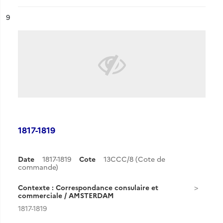
ésultat n°
9
1817-1819
Date
1817-1819
Cote
13CCC/8 (Cote de
commande)
Contexte : Correspondance consulaire et
commerciale / AMSTERDAM
1817-1819