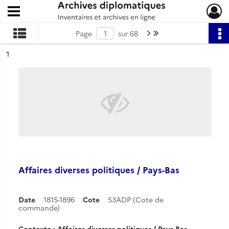
Ouvrir le menu déroulant
Archives diplomatiques
Page suivante : 1/68
Dernière page
Page
sur 68
ésultat n°
1
Affaires diverses politiques / Pays-Bas
Date
1815-1896
Cote
53ADP (Cote de
commande)
Contexte : Affaires diverses politiques / Pays-Bas