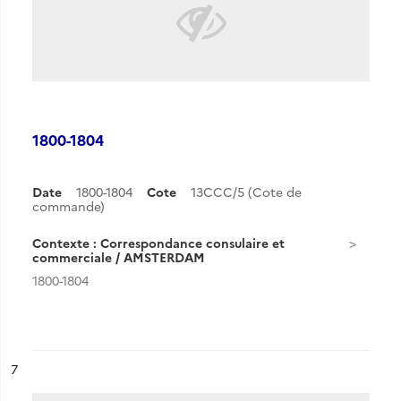
1800-1804
Date
1800-1804
Cote
13CCC/5 (Cote de
commande)
Contexte : Correspondance consulaire et
commerciale / AMSTERDAM
1800-1804
ésultat n°
7