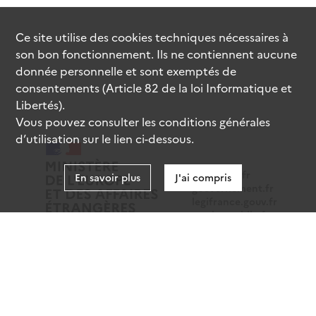
Ce site utilise des
cookies
techniques nécessaires à
son bon fonctionnement. Ils ne contiennent aucune
donnée personnelle et sont exemptés de
consentements (Article 82 de la loi Informatique et
Libertés).
Vous pouvez consulter les conditions générales
d’utilisation sur le lien ci-dessous.
data.gouv.fr
En savoir plus
J'ai compris
gouvernement.fr
legifrance.gouv.fr
service-public.fr
Mentions légales
Données personnelles
CGU
Gestion des cookies
Accessibilité : partiellement conforme