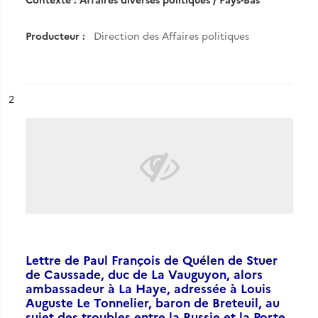
Producteur :
Direction des Affaires politiques
ésultat n°
2
Lettre de Paul François de Quélen de Stuer
de Caussade, duc de La Vauguyon, alors
ambassadeur à La Haye, adressée à Louis
Auguste Le Tonnelier, baron de Breteuil, au
sujet des troubles entre la Russie et la Porte,