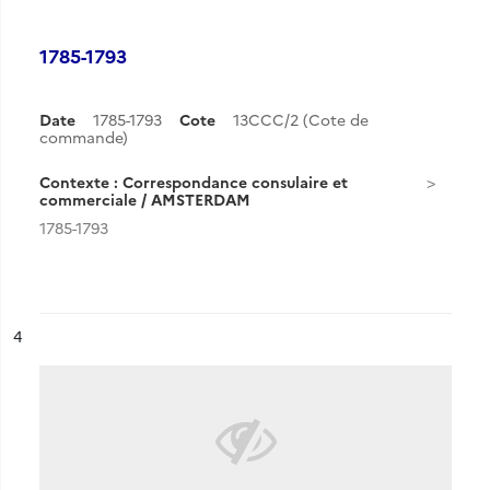
1785-1793
Date
1785-1793
Cote
13CCC/2 (Cote de
commande)
Contexte : Correspondance consulaire et
commerciale / AMSTERDAM
1785-1793
ésultat n°
4