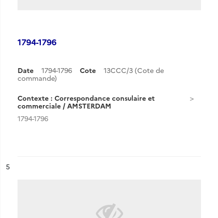
1794-1796
Date
1794-1796
Cote
13CCC/3 (Cote de
commande)
Contexte : Correspondance consulaire et
commerciale / AMSTERDAM
1794-1796
ésultat n°
5