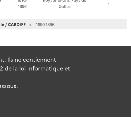
e
1890-
Royaume-Uni, Pays de
-
1896
Galles
le / CARDIFF
1890-1896
. Ils ne contiennent
de la loi Informatique et
essous.
uv.fr
gouvernement.fr
legifrance.gouv.fr
service-public.fr