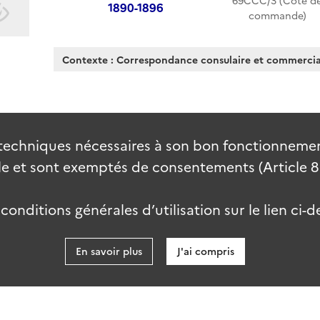
69CCC/3 (Cote d
1890-1896
commande)
Contexte : Correspondance consulaire et commercia
techniques nécessaires à son bon fonctionnement
 et sont exemptés de consentements (Article 82 
onditions générales d’utilisation sur le lien ci-d
En savoir plus
J'ai compris
data.go