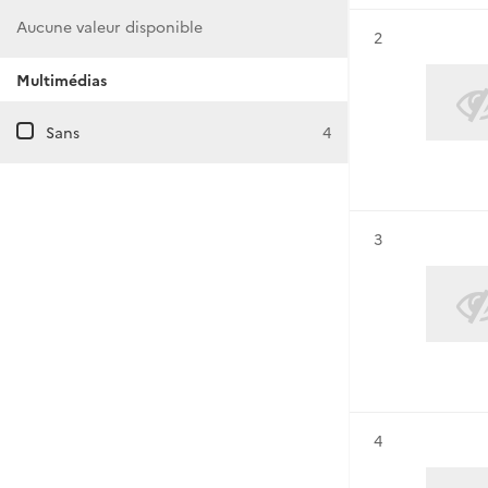
Aucune valeur disponible
Résultat n°
2
Multimédias
Sans
4
Résultat n°
3
Résultat n°
4