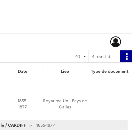
40
4 résultats
Date
Lieu
Type de document
e
1855-
Royaume-Uni, Pays de
-
1877
Galles
le / CARDIFF
1855-1877