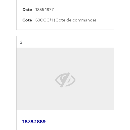
Date
1855-1877
Cote
69CCC/1 (Cote de commande)
Résultat n°
2
1878-1889