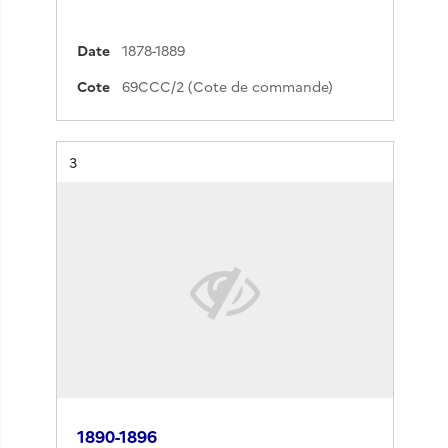
Date
1878-1889
Cote
69CCC/2 (Cote de commande)
Résultat n°
3
1890-1896