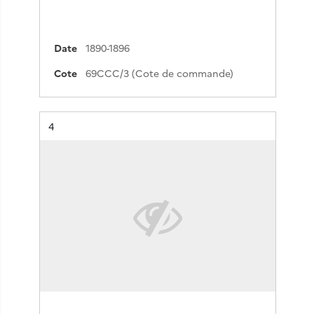
Date
1890-1896
Cote
69CCC/3 (Cote de commande)
Résultat n°
4