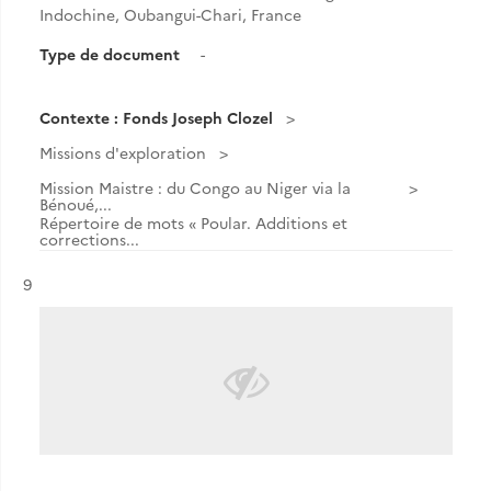
Indochine, Oubangui-Chari, France
Type de document
-
Contexte : Fonds Joseph Clozel
Missions d'exploration
Mission Maistre : du Congo au Niger via la
Bénoué,...
Répertoire de mots « Poular. Additions et
corrections...
Résultat n°
9