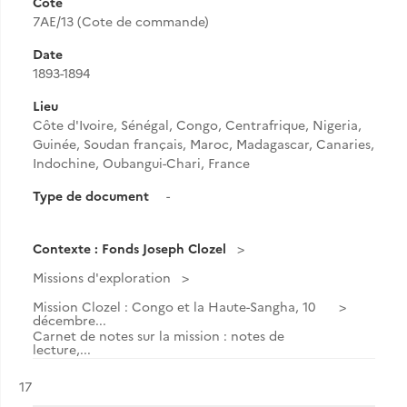
Cote
7AE/13 (Cote de commande)
Date
1893-1894
Lieu
Côte d'Ivoire, Sénégal, Congo, Centrafrique, Nigeria,
Guinée, Soudan français, Maroc, Madagascar, Canaries,
Indochine, Oubangui-Chari, France
Type de document
-
Contexte : Fonds Joseph Clozel
Missions d'exploration
Mission Clozel : Congo et la Haute-Sangha, 10
décembre...
Carnet de notes sur la mission : notes de
lecture,...
Résultat n°
17