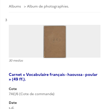
Albums
Album de photographies.
Résultat n°
3
30 medias
Carnet « Vocabulaire français - haoussa - poular
» (49 ff.).
Cote
7AE/6 (Cote de commande)
Date
s.d.