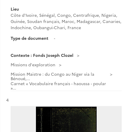
Lieu
Côte d'Ivoire, Sénégal, Congo, Centrafrique, Nigeria,
Guinée, Soudan français, Maroc, Madagascar, Canaries,
Indochine, Oubangui-Chari, France
Type de document
-
Contexte : Fonds Joseph Clozel
Missions d'exploration
Mission Maistre : du Congo au Niger via la
Bénoué,...
Carnet « Vocabulaire français - haoussa - poular
»...
Résultat n°
4