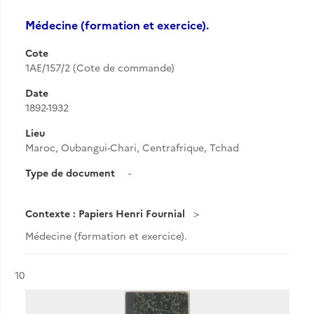
Médecine (formation et exercice).
Cote
1AE/157/2 (Cote de commande)
Date
1892-1932
Lieu
Maroc, Oubangui-Chari, Centrafrique, Tchad
Type de document
-
Contexte : Papiers Henri Fournial
Médecine (formation et exercice).
Résultat n°
10