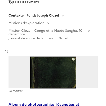
Type de document
-
Contexte : Fonds Joseph Clozel
Missions d'exploration
Mission Clozel : Congo et la Haute-Sangha, 10
décembre...
Journal de route de la mission Clozel.
Résultat n°
18
98 medias
Album de photographies, légendées et