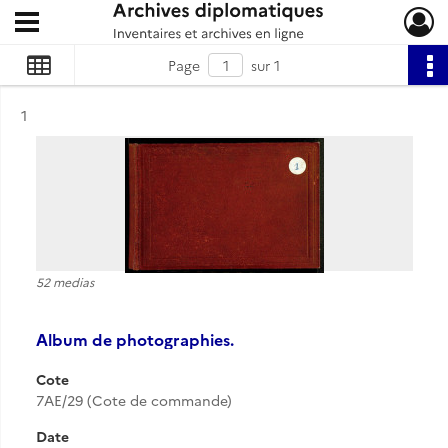
Ouvrir le menu déroulant
Archives diplomatiques
Page
sur 1
Résultat n°
1
52 medias
Album de photographies.
Cote
7AE/29 (Cote de commande)
Date