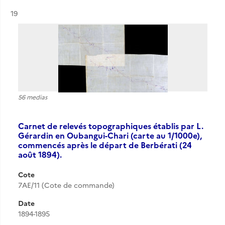
Résultat n°
19
56 medias
Carnet de relevés topographiques établis par L.
Gérardin en Oubangui-Chari (carte au 1/1000e),
commencés après le départ de Berbérati (24
août 1894).
Cote
7AE/11 (Cote de commande)
Date
1894-1895