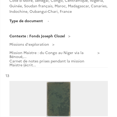
Côte d'Ivoire, Sénégal, Congo, Centrafrique, Nigeria,
Guinée, Soudan français, Maroc, Madagascar, Canaries,
Indochine, Oubangui-Chari, France
Type de document
-
Contexte : Fonds Joseph Clozel
Missions d'exploration
Mission Maistre : du Congo au Niger via la
Bénoué,...
Carnet de notes prises pendant la mission
Maistre (écrit...
Résultat n°
13