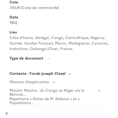
Cote
7AE/8 (Cote de commande)
Date
1892
Lieu
Côte d'Ivoire, Sénégal, Congo, Centrafrique, Nigeria,
Guinée, Soudan français, Maroc, Madagascar, Canaries,
Indochine, Oubangui-Chari, France
Type de document
-
Contexte : Fonds Joseph Clozel
Missions d'exploration
Mission Maistre : du Congo au Niger via la
Bénoué,...
Répertoire « Notes de M. Nebout » et «
Populations...
Résultat n°
8