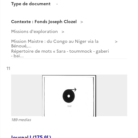
Type de document
-
Contexte : Fonds Joseph Clozel
Missions d'exploration
Mission Maistre : du Congo au Niger via la
Bénoué,...
Répertoire de mots « Sara - toummock - gaberi
- baï...
Résultat n°
11
189 medias
Journal I (175 ff.).