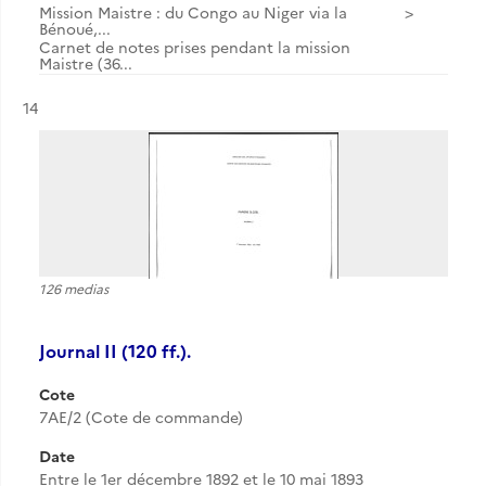
Mission Maistre : du Congo au Niger via la
Bénoué,...
Carnet de notes prises pendant la mission
Maistre (36...
Résultat n°
14
126 medias
Journal II (120 ff.).
Cote
7AE/2 (Cote de commande)
Date
Entre le 1er décembre 1892 et le 10 mai 1893