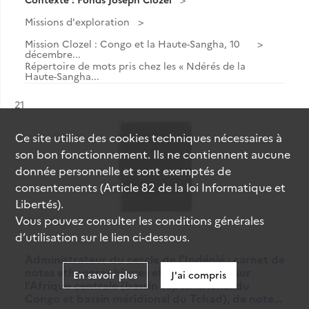
Missions d'exploration
Mission Clozel : Congo et la Haute-Sangha, 10
décembre...
Répertoire de mots pris chez les « Ndérés de la
Haute-Sangha...
Résultat n°
21
Ce site utilise des
cookies
techniques nécessaires à
son bon fonctionnement. Ils ne contiennent aucune
donnée personnelle et sont exemptés de
consentements (Article 82 de la loi Informatique et
Libertés).
Vous pouvez consulter les conditions générales
31 medias
d’utilisation sur le lien ci-dessous.
Administrateur du cercle de l'Indénié : carnet de
notes ethnographiques et linguistiques sur
En savoir plus
J'ai compris
l'Afrique centrale (bassin septentrional du
Congo et bassin méridional du Tchad), de note…