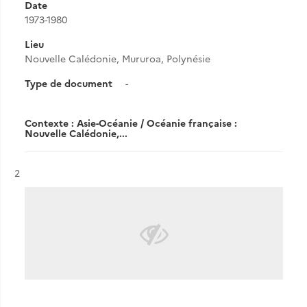
Date
1973-1980
Lieu
Nouvelle Calédonie, Mururoa, Polynésie
Type de document
-
Contexte : Asie-Océanie / Océanie française :
Nouvelle Calédonie,...
Résultat n°
2