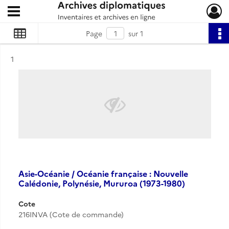
Ouvrir le menu déroulant
Archives diplomatiques
Page
sur 1
Résultat n°
1
Asie-Océanie / Océanie française : Nouvelle
Calédonie, Polynésie, Mururoa (1973-1980)
Cote
216INVA (Cote de commande)