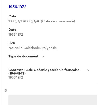
1956-1972
Cote
139QO/13-139QO/46 (Cote de commande)
Date
1956-1972
Lieu
Nouvelle Calédonie, Polynésie
Type de document
-
Contexte : Asie-Océanie / Océanie française
(1944-1972)
1956-1972
Résultat n°
3