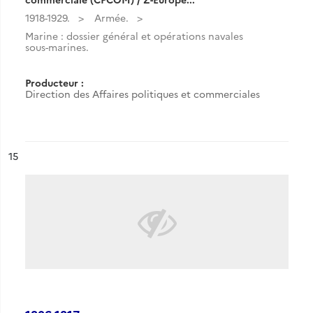
1918-1929.
Armée.
Marine : dossier général et opérations navales
sous-marines.
Producteur :
Direction des Affaires politiques et commerciales
ésultat n°
15