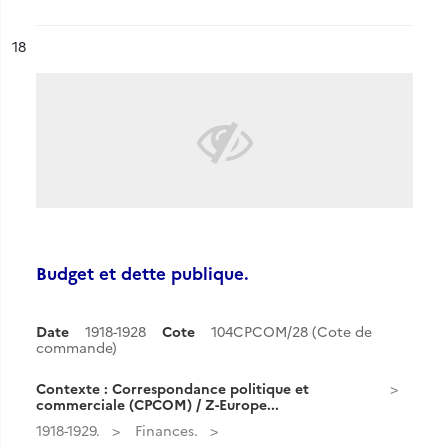
ésultat n°
18
Budget et dette publique.
Date
1918-1928
Cote
104CPCOM/28 (Cote de
commande)
Contexte : Correspondance politique et
commerciale (CPCOM) / Z-Europe...
1918-1929.
Finances.