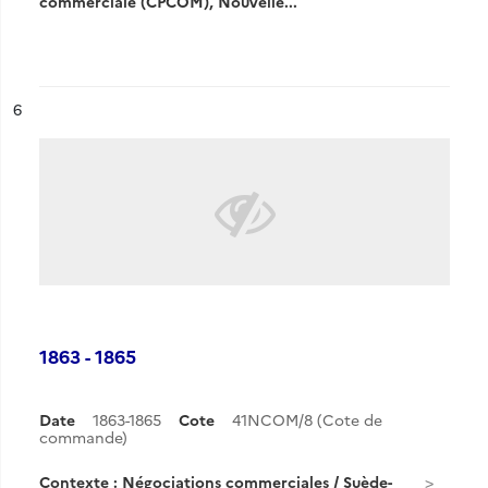
commerciale (CPCOM), Nouvelle...
ésultat n°
6
1863 - 1865
Date
1863-1865
Cote
41NCOM/8 (Cote de
commande)
Contexte : Négociations commerciales / Suède-