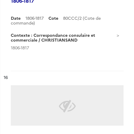
1806-1817
Date
1806-1817
Cote
80CCC/2 (Cote de
commande)
Contexte : Correspondance consulaire et
commerciale / CHRISTIANSAND
1806-1817
ésultat n°
16