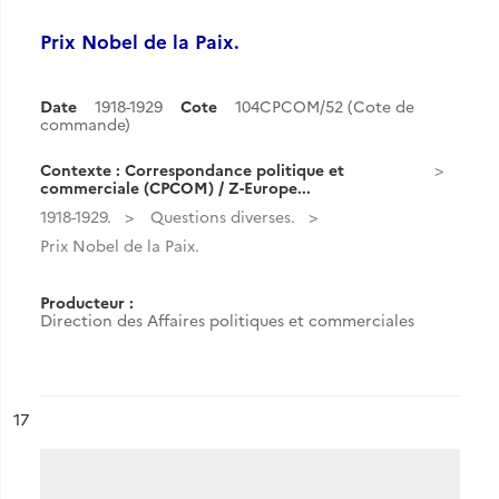
Prix Nobel de la Paix.
Date
1918-1929
Cote
104CPCOM/52 (Cote de
commande)
Contexte : Correspondance politique et
commerciale (CPCOM) / Z-Europe...
1918-1929.
Questions diverses.
Prix Nobel de la Paix.
Producteur :
Direction des Affaires politiques et commerciales
ésultat n°
17