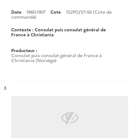
Date
1860-1907
Cote
152PO/1/1-56 (Cote de
commande)
Contexte : Consulat puis consulat général de
France à Christiania
Producteur :
Consulat puis consulat général de France à
Christiania (Norvège)
ésultat n°
3