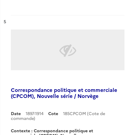
ésultat n°
5
Correspondance politique et commerciale
(CPCOM), Nouvelle série / Norvège
Date
1897-1914
Cote
185CPCOM (Cote de
commande)
Contexte : Correspondance politique et