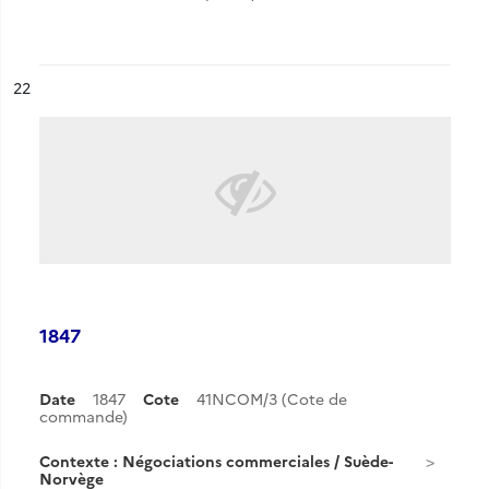
ésultat n°
22
1847
Date
1847
Cote
41NCOM/3 (Cote de
commande)
Contexte : Négociations commerciales / Suède-
Norvège