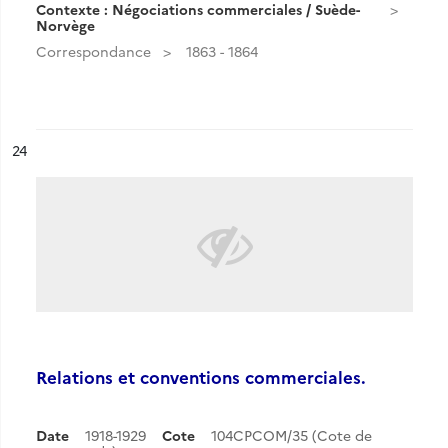
Contexte : Négociations commerciales / Suède-
Norvège
Correspondance
1863 - 1864
ésultat n°
24
Relations et conventions commerciales.
Date
1918-1929
Cote
104CPCOM/35 (Cote de