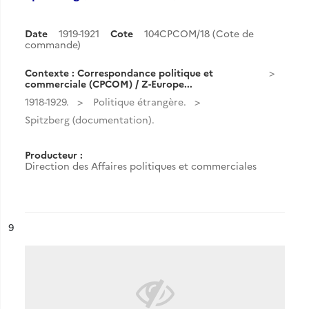
Date
1919-1921
Cote
104CPCOM/18 (Cote de
commande)
Contexte : Correspondance politique et
commerciale (CPCOM) / Z-Europe...
1918-1929.
Politique étrangère.
Spitzberg (documentation).
Producteur :
Direction des Affaires politiques et commerciales
ésultat n°
9