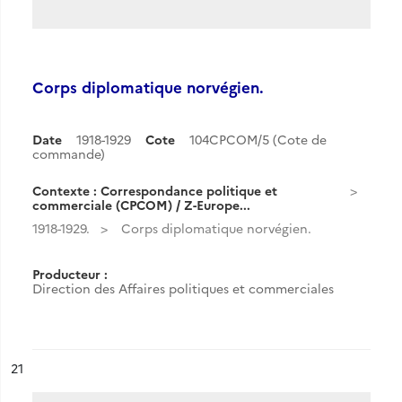
Corps diplomatique norvégien.
Date
1918-1929
Cote
104CPCOM/5 (Cote de
commande)
Contexte : Correspondance politique et
commerciale (CPCOM) / Z-Europe...
1918-1929.
Corps diplomatique norvégien.
Producteur :
Direction des Affaires politiques et commerciales
ésultat n°
21