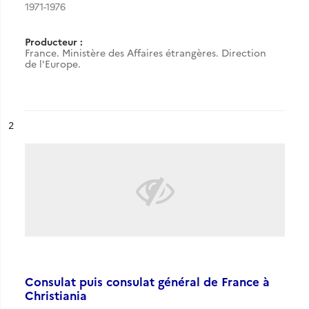
1971-1976
Producteur :
France. Ministère des Affaires étrangères. Direction
de l'Europe.
ésultat n°
2
Consulat puis consulat général de France à
Christiania