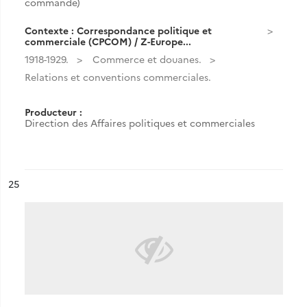
commande)
Contexte : Correspondance politique et
commerciale (CPCOM) / Z-Europe...
1918-1929.
Commerce et douanes.
Relations et conventions commerciales.
Producteur :
Direction des Affaires politiques et commerciales
ésultat n°
25