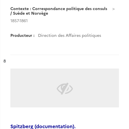
Contexte : Correspondance politique des consuls
/ Suède et Norvège
1857-1861
Producteur :
Direction des Affaires politiques
ésultat n°
8
Spitzberg (documentation).