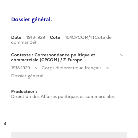
Dossier général.
Date
1918-1929
Cote
104CPCOM/1 (Cote de
commande)
Contexte : Correspondance politique et
commerciale (CPCOM) / Z-Europe...
1918-1929.
Corps diplomatique français.
Dossier général.
Producteur :
Direction des Affaires politiques et commerciales
ésultat n°
4