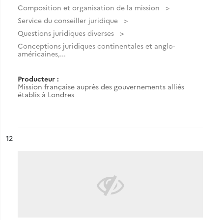
Composition et organisation de la mission
Service du conseiller juridique
Questions juridiques diverses
Conceptions juridiques continentales et anglo-
américaines,...
Producteur :
Mission française auprès des gouvernements alliés
établis à Londres
ésultat n°
12