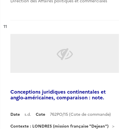
Direction des Affaires politiques et commerciales
ésultat n°
11
Conceptions juridiques continentales et
anglo-américaines, comparaison : note.
Date
s.d.
Cote
762PO/15 (Cote de commande)
Contexte : LONDRES (mission française "Dejean")