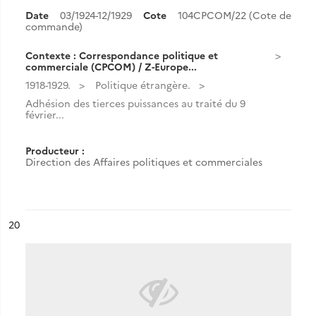
Date
03/1924-12/1929
Cote
104CPCOM/22 (Cote de
commande)
Contexte : Correspondance politique et
commerciale (CPCOM) / Z-Europe...
1918-1929.
Politique étrangère.
Adhésion des tierces puissances au traité du 9
février...
Producteur :
Direction des Affaires politiques et commerciales
ésultat n°
20