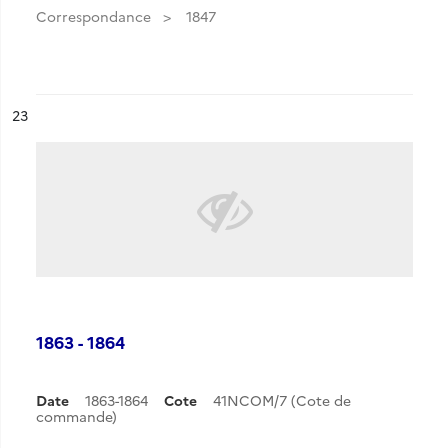
Correspondance
1847
ésultat n°
23
1863 - 1864
Date
1863-1864
Cote
41NCOM/7 (Cote de
commande)