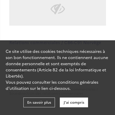
Relations commerciales / C86-C91 Norvège
Ce site utilise des
cookies
techniques nécessaires à
son bon fonctionnement. Ils ne contiennent aucune
Date
1918-1940
Cote
51RC (Cote de commande)
donnée personnelle et sont exemptés de
Contexte : Relations commerciales / C86-C91
consentements (Article 82 de la loi Informatique et
Norvège
Libertés).
Vous pouvez consulter les conditions générales
Producteur :
d’utilisation sur le lien ci-dessous.
Direction des Affaires politiques et commerciales /
Sous-direction des relations commerciales
En savoir plus
J'ai compris