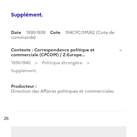
Supplément.
Date
1930-1939
Cote
104CPCOM/62 (Cote de
commande)
Contexte : Correspondance politique et
commerciale (CPCOM) / Z-Europe...
1930-1940.
Politique étrangère.
Supplément.
Producteur :
Direction des Affaires politiques et commerciales
ésultat n°
26