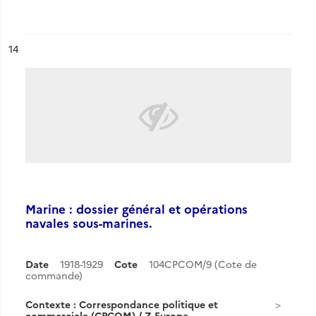
ésultat n°
14
Marine : dossier général et opérations
navales sous-marines.
Date
1918-1929
Cote
104CPCOM/9 (Cote de
commande)
Contexte : Correspondance politique et
commerciale (CPCOM) / Z-Europe...