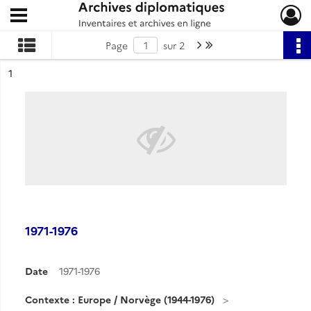
Ouvrir le menu déroulant
Archives diplomatiques
Page suivante : 1/2
Dernière page
Page
sur 2
ésultat n°
1
1971-1976
Date
1971-1976
Contexte : Europe / Norvège (1944-1976)