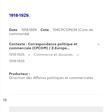
1918-1929.
Date
1918-1929
Cote
104CPCOM/34 (Cote de
commande)
Contexte : Correspondance politique et
commerciale (CPCOM) / Z-Europe...
1918-1929.
Commerce et douanes.
1918-1929.
Producteur :
Direction des Affaires politiques et commerciales
ésultat n°
13