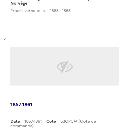
Norvège
Procès-verbaux
1863 - 1865
ésultat n°
7
1857-1861
Date
1857-1861
Cote
53CPC/4 (Cote de
commande)