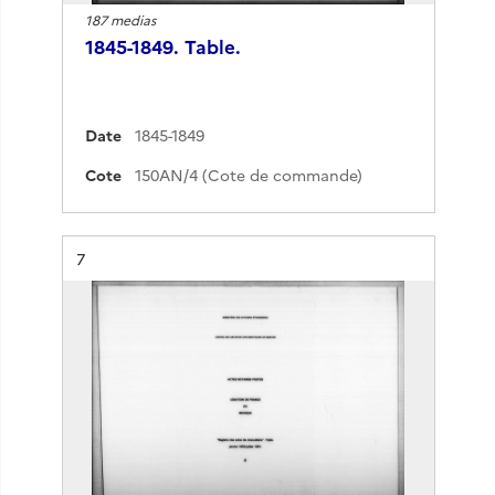
187 medias
1845-1849. Table.
Date
1845-1849
Cote
150AN/4 (Cote de commande)
Résultat n°
7