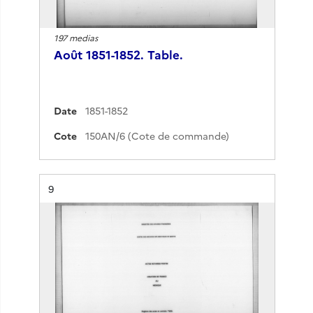
197 medias
Août 1851-1852. Table.
Date
1851-1852
Cote
150AN/6 (Cote de commande)
Résultat n°
9