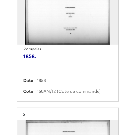
72 medias
1858.
Date
1858
Cote
150AN/12 (Cote de commande)
Résultat n°
15