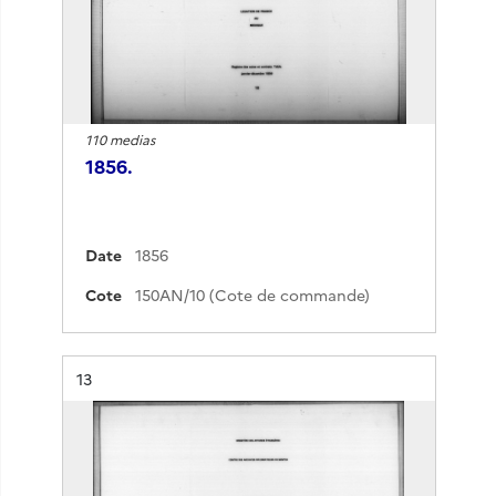
110 medias
1856.
Date
1856
Cote
150AN/10 (Cote de commande)
Résultat n°
13