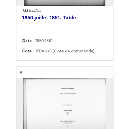
183 medias
1850-juillet 1851. Table
Date
1850-1851
Cote
150AN/5 (Cote de commande)
Résultat n°
8