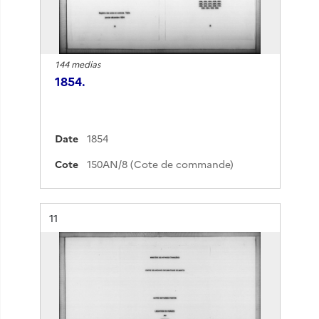
144 medias
1854.
Date
1854
Cote
150AN/8 (Cote de commande)
Résultat n°
11