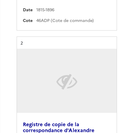
Date
1815-1896
Cote
46ADP (Cote de commande)
Résultat n°
2
Registre de copie de la
correspondance d'Alexandre