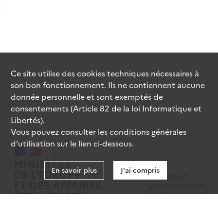
Ce site utilise des
cookies
techniques nécessaires à
son bon fonctionnement. Ils ne contiennent aucune
donnée personnelle et sont exemptés de
consentements (Article 82 de la loi Informatique et
Libertés).
Vous pouvez consulter les conditions générales
d’utilisation sur le lien ci-dessous.
En savoir plus
J'ai compris
data.gouv.fr
gouvernement.fr
legifrance.gouv.fr
service-public.fr