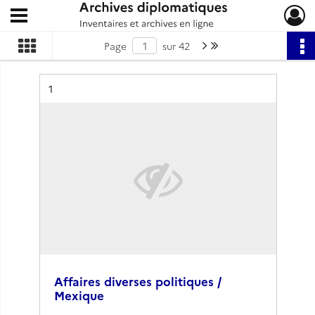
Ouvrir le menu déroulant
Archives diplomatiques
Page suivante : 1/42
Dernière page
Page
sur 42
Résultat n°
1
Affaires diverses politiques /
Mexique