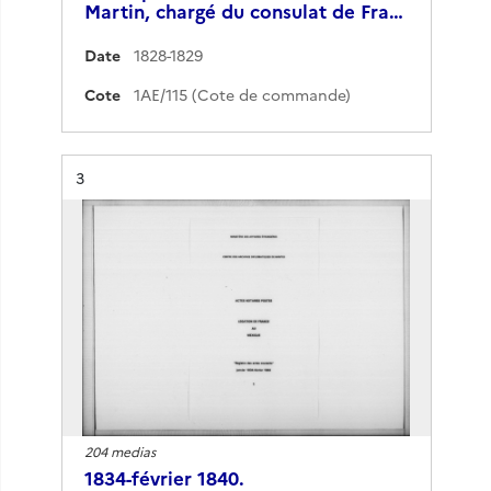
Martin, chargé du consulat de Fra…
Date
1828-1829
Cote
1AE/115 (Cote de commande)
Résultat n°
3
204 medias
1834-février 1840.