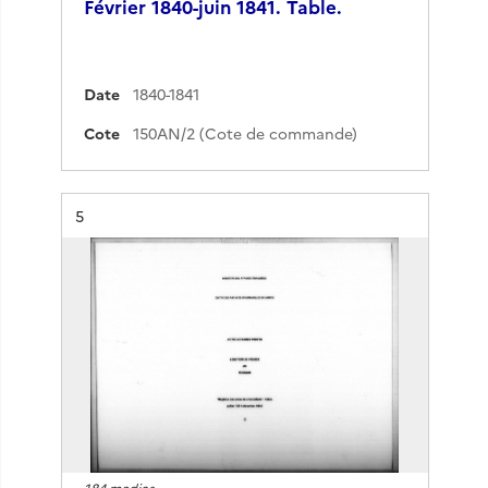
Février 1840-juin 1841. Table.
Date
1840-1841
Cote
150AN/2 (Cote de commande)
Résultat n°
5
184 medias