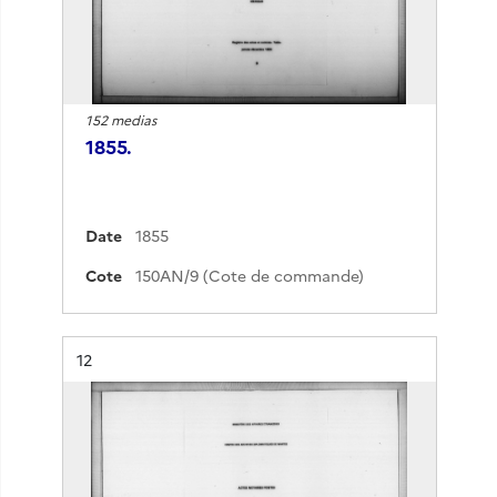
152 medias
1855.
Date
1855
Cote
150AN/9 (Cote de commande)
Résultat n°
12