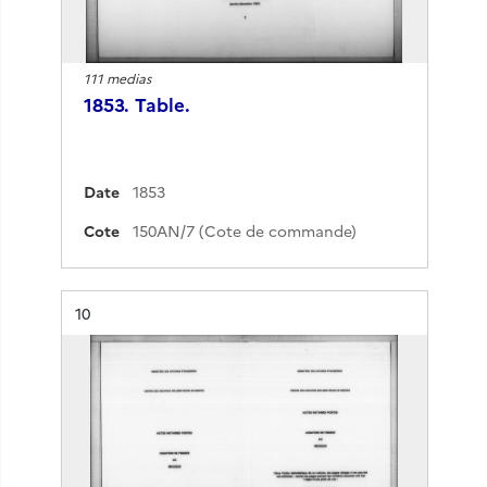
111 medias
1853. Table.
Date
1853
Cote
150AN/7 (Cote de commande)
Résultat n°
10