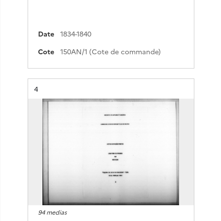
Date
1834-1840
Cote
150AN/1 (Cote de commande)
Résultat n°
4
94 medias