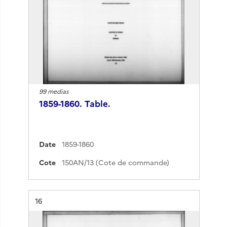
99 medias
1859-1860. Table.
Date
1859-1860
Cote
150AN/13 (Cote de commande)
Résultat n°
16