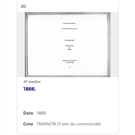
Résultat n°
20
41 medias
1866.
Date
1866
Cote
150AN/18 (Cote de commande)