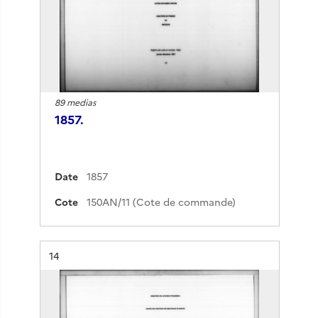
89 medias
1857.
Date
1857
Cote
150AN/11 (Cote de commande)
Résultat n°
14