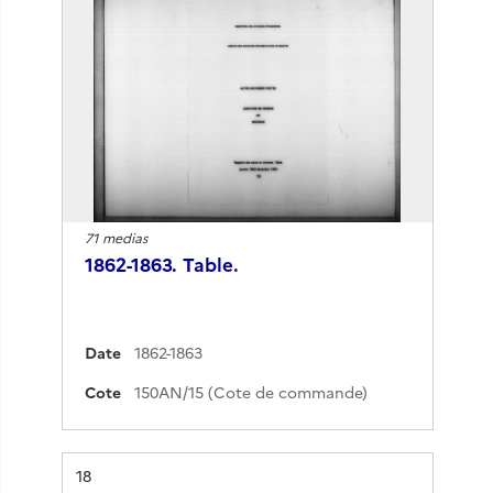
71 medias
1862-1863. Table.
Date
1862-1863
Cote
150AN/15 (Cote de commande)
Résultat n°
18