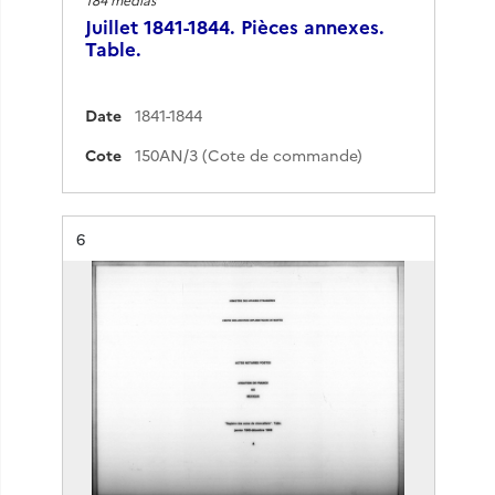
Juillet 1841-1844. Pièces annexes.
Table.
Date
1841-1844
Cote
150AN/3 (Cote de commande)
Résultat n°
6