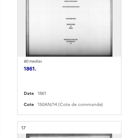
60 medias
1861.
Date
1861
Cote
150AN/14 (Cote de commande)
Résultat n°
17