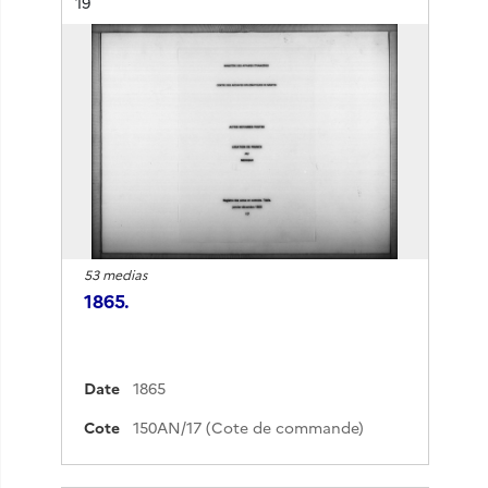
Résultat n°
19
53 medias
1865.
Date
1865
Cote
150AN/17 (Cote de commande)