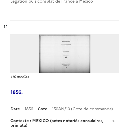
Légation puis consulat de France à Mexico
ésultat n°
12
110 medias
1856.
Date
1856
Cote
150AN/10 (Cote de commande)
Contexte : MEXICO (actes notariés consulaires,
primata)