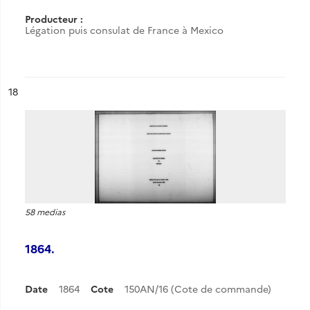
Producteur :
Légation puis consulat de France à Mexico
ésultat n°
18
58 medias
1864.
Date
1864
Cote
150AN/16 (Cote de commande)