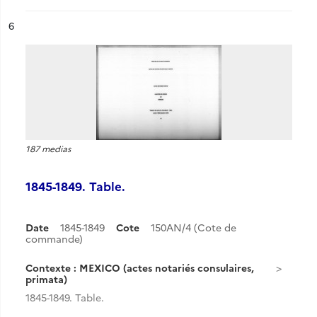
ésultat n°
6
187 medias
1845-1849. Table.
Date
1845-1849
Cote
150AN/4 (Cote de
commande)
Contexte : MEXICO (actes notariés consulaires,
primata)
1845-1849. Table.