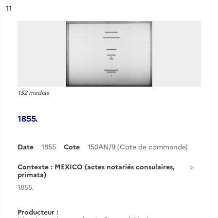
ésultat n°
11
152 medias
1855.
Date
1855
Cote
150AN/9 (Cote de commande)
Contexte : MEXICO (actes notariés consulaires,
primata)
1855.
Producteur :