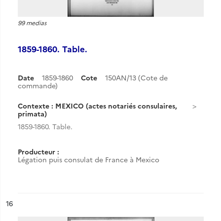
99 medias
1859-1860. Table.
Date
1859-1860
Cote
150AN/13 (Cote de
commande)
Contexte : MEXICO (actes notariés consulaires,
primata)
1859-1860. Table.
Producteur :
Légation puis consulat de France à Mexico
ésultat n°
16