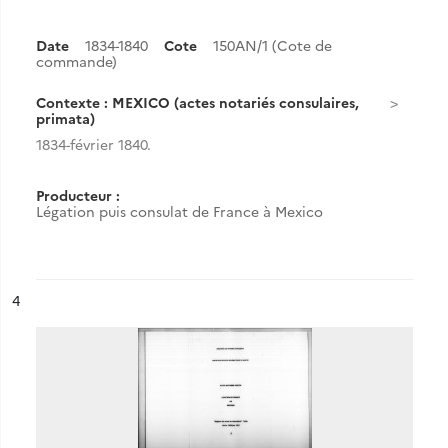
Date
1834-1840
Cote
150AN/1 (Cote de
commande)
Contexte : MEXICO (actes notariés consulaires,
primata)
1834-février 1840.
Producteur :
Légation puis consulat de France à Mexico
ésultat n°
4