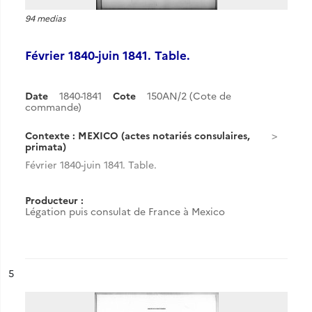
94 medias
Février 1840-juin 1841. Table.
Date
1840-1841
Cote
150AN/2 (Cote de
commande)
Contexte : MEXICO (actes notariés consulaires,
primata)
Février 1840-juin 1841. Table.
Producteur :
Légation puis consulat de France à Mexico
ésultat n°
5