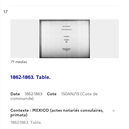
ésultat n°
17
71 medias
1862-1863. Table.
Date
1862-1863
Cote
150AN/15 (Cote de
commande)
Contexte : MEXICO (actes notariés consulaires,
primata)
1862-1863. Table.