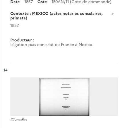
Date
1857
Cote
150AN/11 (Cote de commande)
Contexte : MEXICO (actes notariés consulaires,
primata)
1857.
Producteur :
Légation puis consulat de France à Mexico
ésultat n°
14
72 medias