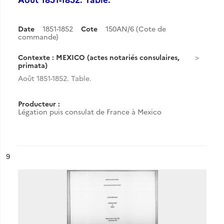
Date
1851-1852
Cote
150AN/6 (Cote de
commande)
Contexte : MEXICO (actes notariés consulaires,
primata)
Août 1851-1852. Table.
Producteur :
Légation puis consulat de France à Mexico
ésultat n°
9