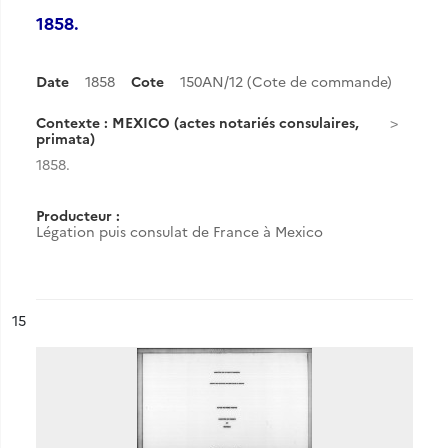
1858.
Date
1858
Cote
150AN/12 (Cote de commande)
Contexte : MEXICO (actes notariés consulaires,
primata)
1858.
Producteur :
Légation puis consulat de France à Mexico
ésultat n°
15