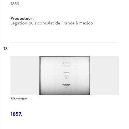
1856.
Producteur :
Légation puis consulat de France à Mexico
ésultat n°
13
89 medias
1857.