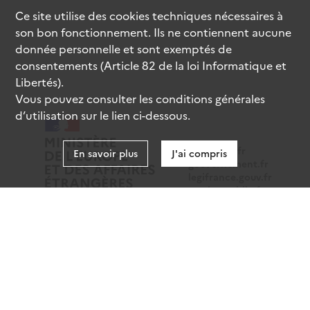
Ce site utilise des
cookies
techniques nécessaires à
son bon fonctionnement. Ils ne contiennent aucune
donnée personnelle et sont exemptés de
consentements (Article 82 de la loi Informatique et
Libertés).
Vous pouvez consulter les conditions générales
d’utilisation sur le lien ci-dessous.
data.gouv.fr
En savoir plus
J'ai compris
gouvernement.fr
legifrance.gouv.fr
service-public.fr
Mentions légales
Données personnelles
CGU
Gestion des cookies
Accessibilité : partiellement conforme
Sauf mention contraire, tous les contenus de ce site sont