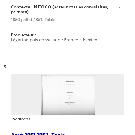
Contexte : MEXICO (actes notariés consulaires,
primata)
1850-juillet 1851. Table
Producteur :
Légation puis consulat de France à Mexico
ésultat n°
8
197 medias
Août 1851-1852. Table.