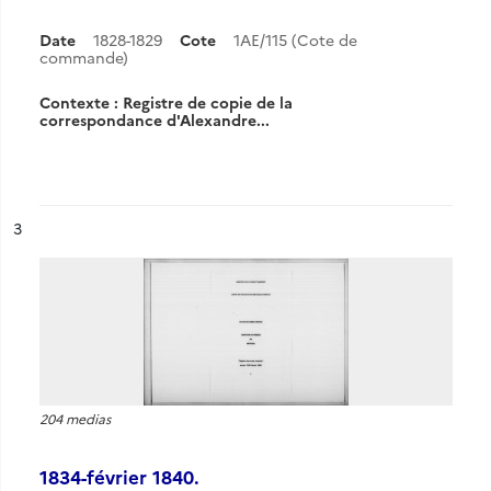
Date
1828-1829
Cote
1AE/115 (Cote de
commande)
Contexte : Registre de copie de la
correspondance d'Alexandre...
ésultat n°
3
204 medias
1834-février 1840.