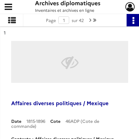
Ouvrir le menu déroulant
Archives diplomatiques
Page suivante : 1/42
Dernière page
Page
sur 42
ésultat n°
1
Affaires diverses politiques / Mexique
Date
1815-1896
Cote
46ADP (Cote de
commande)
Contexte : Affaires diverses politiques / Mexique