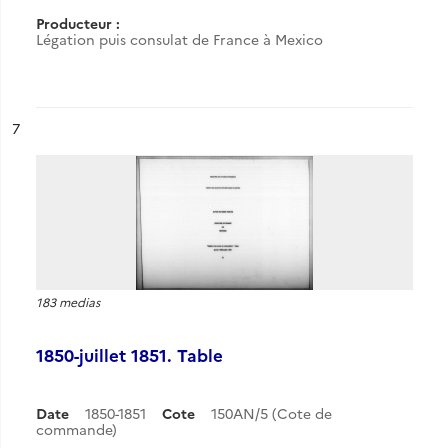
Producteur :
Légation puis consulat de France à Mexico
ésultat n°
7
183 medias
1850-juillet 1851. Table
Date
1850-1851
Cote
150AN/5 (Cote de
commande)