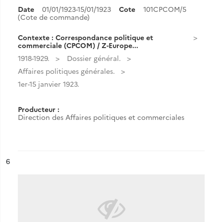
Date
01/01/1923-15/01/1923
Cote
101CPCOM/5
(Cote de commande)
Contexte : Correspondance politique et
commerciale (CPCOM) / Z-Europe...
1918-1929.
Dossier général.
Affaires politiques générales.
1er-15 janvier 1923.
Producteur :
Direction des Affaires politiques et commerciales
ésultat n°
6