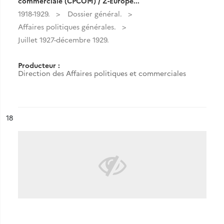
commerciale (CPCOM) / Z-Europe...
1918-1929.
Dossier général.
Affaires politiques générales.
Juillet 1927-décembre 1929.
Producteur :
Direction des Affaires politiques et commerciales
ésultat n°
18