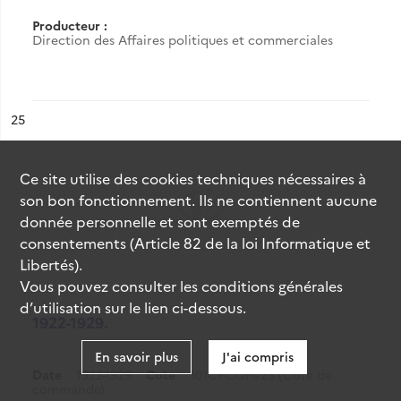
Producteur :
Direction des Affaires politiques et commerciales
ésultat n°
25
Ce site utilise des
cookies
techniques nécessaires à
son bon fonctionnement. Ils ne contiennent aucune
donnée personnelle et sont exemptés de
consentements (Article 82 de la loi Informatique et
Libertés).
Vous pouvez consulter les conditions générales
d’utilisation sur le lien ci-dessous.
1922-1929.
En savoir plus
J'ai compris
Date
1922-1929
Cote
101CPCOM/25 (Cote de
commande)