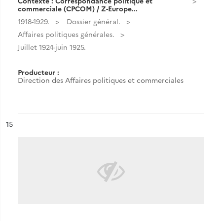
Contexte : Correspondance politique et
commerciale (CPCOM) / Z-Europe...
1918-1929.
Dossier général.
Affaires politiques générales.
Juillet 1924-juin 1925.
Producteur :
Direction des Affaires politiques et commerciales
ésultat n°
15