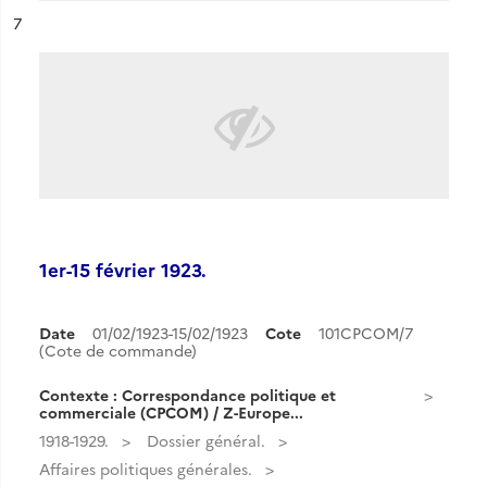
ésultat n°
7
1er-15 février 1923.
Date
01/02/1923-15/02/1923
Cote
101CPCOM/7
(Cote de commande)
Contexte : Correspondance politique et
commerciale (CPCOM) / Z-Europe...
1918-1929.
Dossier général.
Affaires politiques générales.