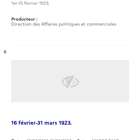
1er-15 février 1923.
Producteur :
Direction des Affaires politiques et commerciales
ésultat n°
8
16 février-31 mars 1923.