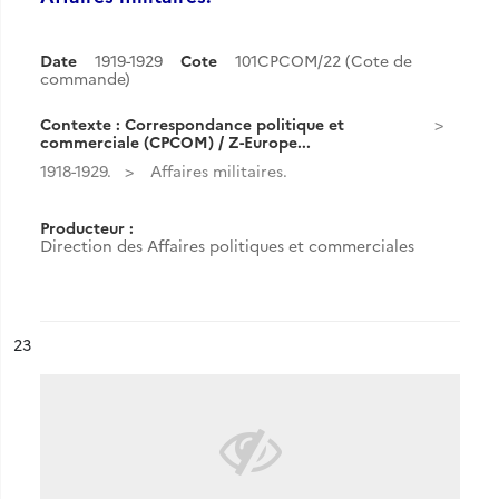
Date
1919-1929
Cote
101CPCOM/22 (Cote de
commande)
Contexte : Correspondance politique et
commerciale (CPCOM) / Z-Europe...
1918-1929.
Affaires militaires.
Producteur :
Direction des Affaires politiques et commerciales
ésultat n°
23