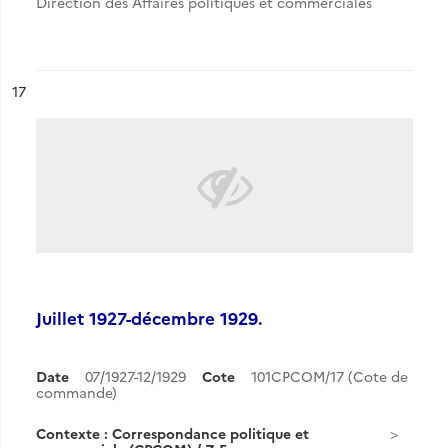
Direction des Affaires politiques et commerciales
ésultat n°
17
Juillet 1927-décembre 1929.
Date
07/1927-12/1929
Cote
101CPCOM/17 (Cote de
commande)
Contexte : Correspondance politique et