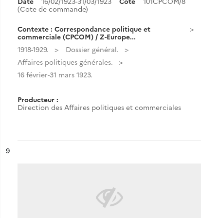
Date
16/02/1923-31/03/1923
Cote
101CPCOM/8
(Cote de commande)
Contexte : Correspondance politique et
commerciale (CPCOM) / Z-Europe...
1918-1929.
Dossier général.
Affaires politiques générales.
16 février-31 mars 1923.
Producteur :
Direction des Affaires politiques et commerciales
ésultat n°
9