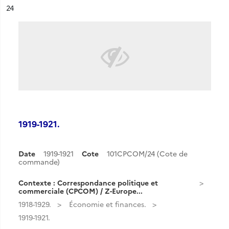
ésultat n°
24
1919-1921.
Date
1919-1921
Cote
101CPCOM/24 (Cote de
commande)
Contexte : Correspondance politique et
commerciale (CPCOM) / Z-Europe...
1918-1929.
Économie et finances.
1919-1921.