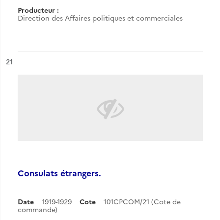
Producteur :
Direction des Affaires politiques et commerciales
ésultat n°
21
Consulats étrangers.
Date
1919-1929
Cote
101CPCOM/21 (Cote de
commande)