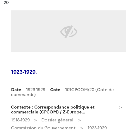
ésultat n°
20
1923-1929.
Date
1923-1929
Cote
101CPCOM/20 (Cote de
commande)
Contexte : Correspondance politique et
commerciale (CPCOM) / Z-Europe...
1918-1929.
Dossier général.
Commission du Gouvernement.
1923-1929.