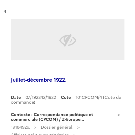
ésultat n°
4
Juillet-décembre 1922.
Date
07/1922-12/1922
Cote
101CPCOM/4 (Cote de
commande)
Contexte : Correspondance politique et
commerciale (CPCOM) / Z-Europe...
1918-1929.
Dossier général.
Affaires politiques générales.