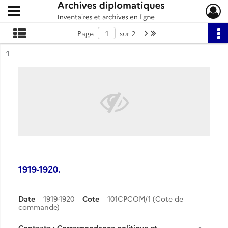
Ouvrir le menu déroulant
Archives diplomatiques
Page suivante : 1/2
Dernière page
Page
sur 2
ésultat n°
1
1919-1920.
Date
1919-1920
Cote
101CPCOM/1 (Cote de
commande)
Contexte : Correspondance politique et