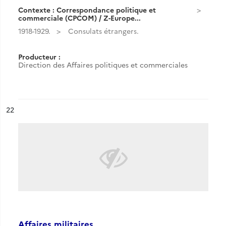
Contexte : Correspondance politique et
commerciale (CPCOM) / Z-Europe...
1918-1929.
Consulats étrangers.
Producteur :
Direction des Affaires politiques et commerciales
ésultat n°
22
Affaires militaires.