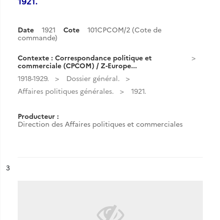
1921.
Date
1921
Cote
101CPCOM/2 (Cote de
commande)
Contexte : Correspondance politique et
commerciale (CPCOM) / Z-Europe...
1918-1929.
Dossier général.
Affaires politiques générales.
1921.
Producteur :
Direction des Affaires politiques et commerciales
ésultat n°
3