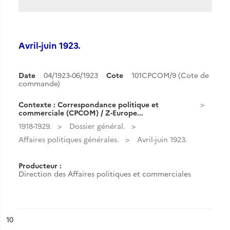
Avril-juin 1923.
Date
04/1923-06/1923
Cote
101CPCOM/9 (Cote de
commande)
Contexte : Correspondance politique et
commerciale (CPCOM) / Z-Europe...
1918-1929.
Dossier général.
Affaires politiques générales.
Avril-juin 1923.
Producteur :
Direction des Affaires politiques et commerciales
ésultat n°
10