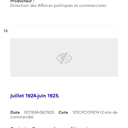
Producteur :
Direction des Affaires politiques et commerciales
ésultat n°
14
Juillet 1924-juin 1925.
Date
07/1924-06/1925
Cote
101CPCOM/14 (Cote de
commande)