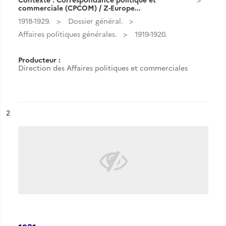
commerciale (CPCOM) / Z-Europe...
1918-1929.
Dossier général.
Affaires politiques générales.
1919-1920.
Producteur :
Direction des Affaires politiques et commerciales
ésultat n°
2