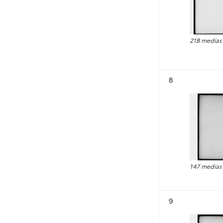
218 medias
Résultat n°
8
147 medias
Résultat n°
9