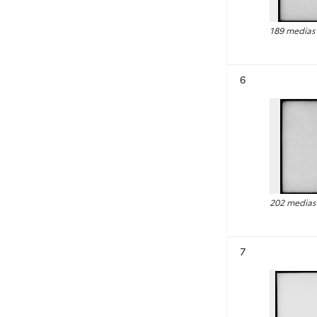
189 medias
Résultat n°
6
202 medias
Résultat n°
7