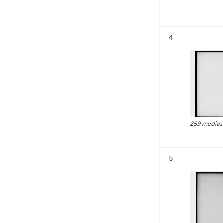
Résultat n°
4
259 medias
Résultat n°
5