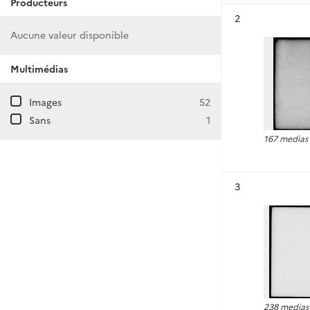
Producteurs
Résultat n°
2
Aucune valeur disponible
Multimédias
Images
52
Sans
1
167 medias
Résultat n°
3
238 medias