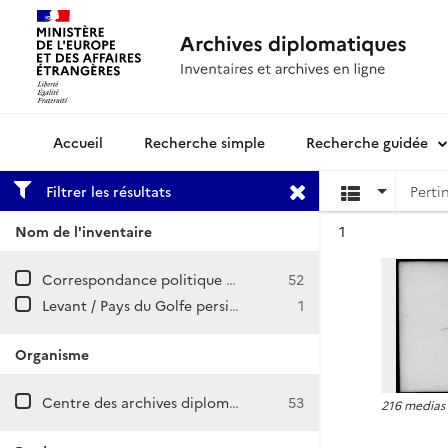
Recherche simple
Recherche guidée
Archives diplomatiques
Filtrer les résultats
Résultat n°
Nom de l'inventaire
1
Correspondance politique et commerciale (CPCOM), Nouvelle série / Mascate
52
Levant / Pays du Golfe persique
1
Organisme
Centre des archives diplomatiques de La Courneuve
53
216 medias