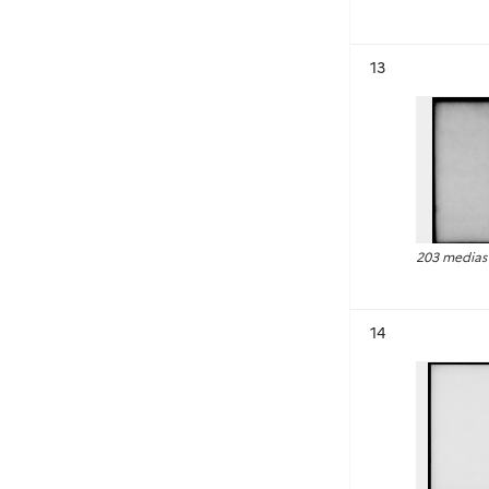
Résultat n°
13
203 medias
Résultat n°
14