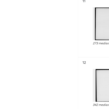
Résultat n°
11
273 medias
Résultat n°
12
342 medias