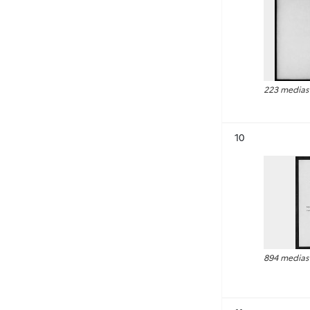
223 medias
Résultat n°
10
894 medias