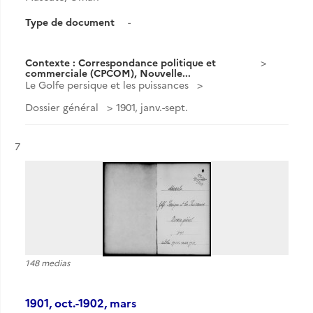
Type de document
-
Contexte : Correspondance politique et
commerciale (CPCOM), Nouvelle...
Le Golfe persique et les puissances
Dossier général
1901, janv.-sept.
Résultat n°
7
148 medias
1901, oct.-1902, mars