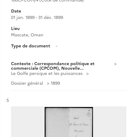
Date
01 jan. 1899 - 31 déc. 1899
Lieu
Mascate, Oman
Type de document
-
Contexte : Correspondance politique et
commerciale (CPCOM), Nouvelle...
Le Golfe persique et les puissances
Dossier général
1899
Résultat n°
5