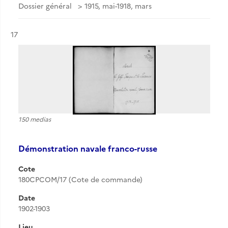
Dossier général
1915, mai-1918, mars
Résultat n°
17
150 medias
Démonstration navale franco-russe
Cote
180CPCOM/17 (Cote de commande)
Date
1902-1903
Lieu