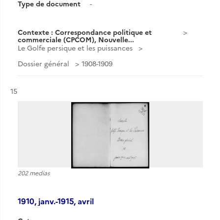
Type de document
-
Contexte : Correspondance politique et
commerciale (CPCOM), Nouvelle...
Le Golfe persique et les puissances
Dossier général
1908-1909
Résultat n°
15
202 medias
1910, janv.-1915, avril