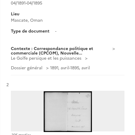
04/1891-04/1895
Lieu
Mascate, Oman
Type de document
-
Contexte : Correspondance politique et
commerciale (CPCOM), Nouvelle...
Le Golfe persique et les puissances
Dossier général
1891, avril-1895, avril
Résultat n°
2
205 medias