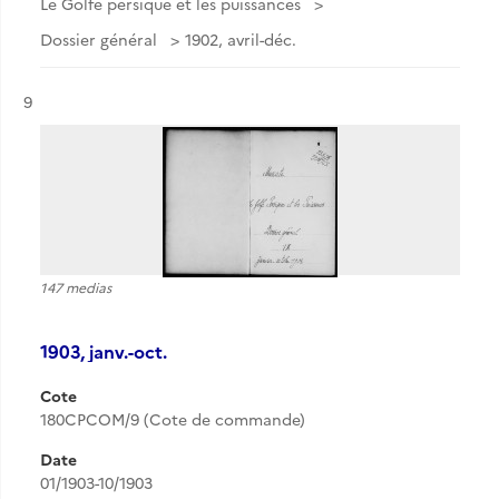
Le Golfe persique et les puissances
Dossier général
1902, avril-déc.
Résultat n°
9
147 medias
1903, janv.-oct.
Cote
180CPCOM/9 (Cote de commande)
Date
01/1903-10/1903