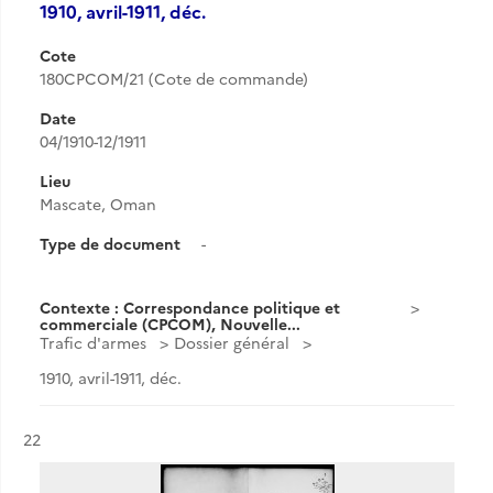
1910, avril-1911, déc.
Cote
180CPCOM/21 (Cote de commande)
Date
04/1910-12/1911
Lieu
Mascate, Oman
Type de document
-
Contexte : Correspondance politique et
commerciale (CPCOM), Nouvelle...
Trafic d'armes
Dossier général
1910, avril-1911, déc.
Résultat n°
22