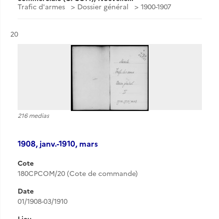
Trafic d'armes
Dossier général
1900-1907
Résultat n°
20
216 medias
1908, janv.-1910, mars
Cote
180CPCOM/20 (Cote de commande)
Date
01/1908-03/1910
Lieu