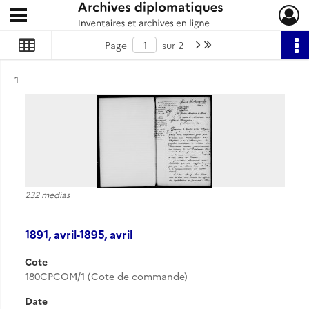
Ouvrir le menu déroulant
Archives diplomatiques
Page suivante : 1/2
Dernière page
Page
sur 2
Résultat n°
1
232 medias
1891, avril-1895, avril
Cote
180CPCOM/1 (Cote de commande)
Date