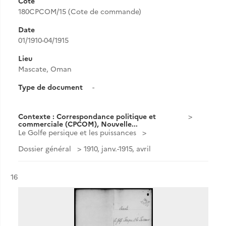
Cote
180CPCOM/15 (Cote de commande)
Date
01/1910-04/1915
Lieu
Mascate, Oman
Type de document
-
Contexte : Correspondance politique et
commerciale (CPCOM), Nouvelle...
Le Golfe persique et les puissances
Dossier général
1910, janv.-1915, avril
Résultat n°
16