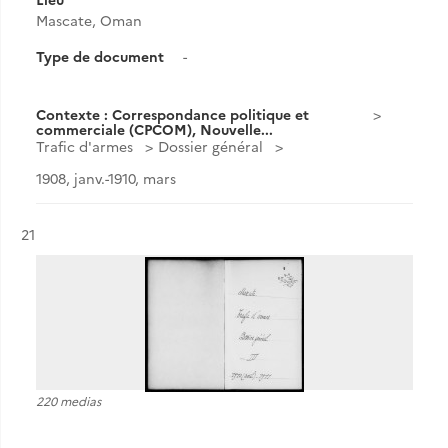
Mascate, Oman
Type de document
-
Contexte : Correspondance politique et
commerciale (CPCOM), Nouvelle...
Trafic d'armes
Dossier général
1908, janv.-1910, mars
Résultat n°
21
220 medias