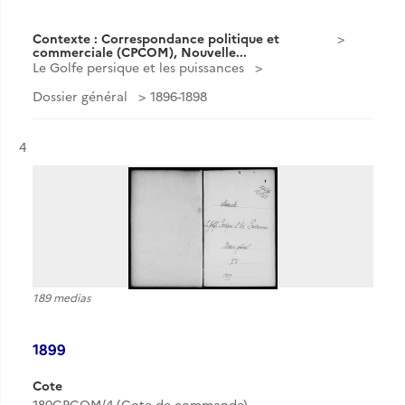
Contexte : Correspondance politique et
commerciale (CPCOM), Nouvelle...
Le Golfe persique et les puissances
Dossier général
1896-1898
Résultat n°
4
189 medias
1899
Cote
180CPCOM/4 (Cote de commande)