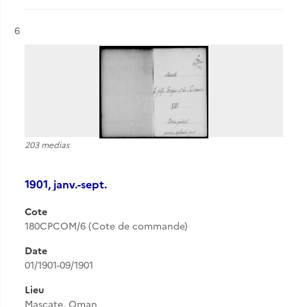
Résultat n°
6
203 medias
1901, janv.-sept.
Cote
180CPCOM/6 (Cote de commande)
Date
01/1901-09/1901
Lieu
Mascate, Oman