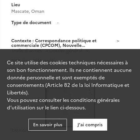
Lieu
Mascate, Oman
Type de document
-
Contexte : Correspondance politique et
commerciale (CPCOM), Nouvelle...
Trafic d'armes
Dossier général
1913, janv.-1914, août
Ce site utilise des
cookies
techniques nécessaires à
son bon fonctionnement. Ils ne contiennent aucune
donnée personnelle et sont exemptés de
Résultat n°
24
consentements (Article 82 de la loi Informatique et
Libertés).
Vous pouvez consulter les conditions générales
d’utilisation sur le lien ci-dessous.
En savoir plus
J'ai compris
190 medias