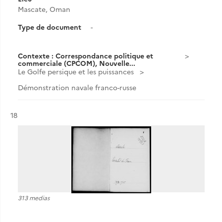
Mascate, Oman
Type de document
-
Contexte : Correspondance politique et
commerciale (CPCOM), Nouvelle...
Le Golfe persique et les puissances
Démonstration navale franco-russe
Résultat n°
18
313 medias