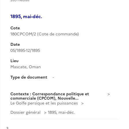
1895, mai-déc.
Cote
180CPCOM/2 (Cote de commande)
Date
05/1895-12/1895
Lieu
Mascate, Oman
Type de document
-
Contexte : Correspondance politique et
commerciale (CPCOM), Nouvelle...
Le Golfe persique et les puissances
Dossier général
1895, mai-déc.
Résultat n°
3