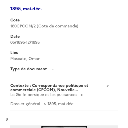
1895, mai-déc.
Cote
180CPCOM/2 (Cote de commande)
Date
05/1895-12/1895
Lieu
Mascate, Oman
Type de document
-
Contexte : Correspondance politique et
commerciale (CPCOM), Nouvelle...
Le Golfe persique et les puissances
Dossier général
1895, mai-déc.
Résultat n°
8