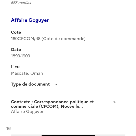
668 medias
Affaire Goguyer
Cote
180CPCOM/48 (Cote de commande)
Date
1899-1909
Lieu
Mascate, Oman
Type de document
-
Contexte : Correspondance politique et
commerciale (CPCOM), Nouvelle...
Affaire Goguyer
Résultat n°
16