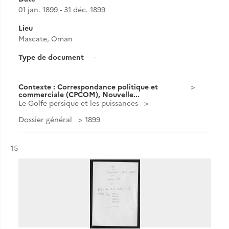
01 jan. 1899 - 31 déc. 1899
Lieu
Mascate, Oman
Type de document
-
Contexte : Correspondance politique et
commerciale (CPCOM), Nouvelle...
Le Golfe persique et les puissances
Dossier général
1899
Résultat n°
15