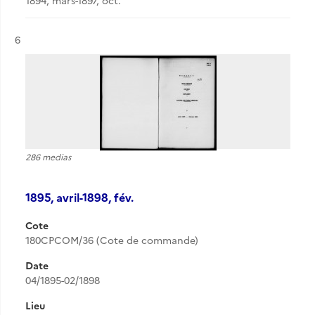
1894, mars-1897, oct.
Résultat n°
6
286 medias
1895, avril-1898, fév.
Cote
180CPCOM/36 (Cote de commande)
Date
04/1895-02/1898
Lieu