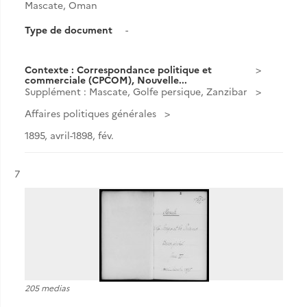
Mascate, Oman
Type de document
-
Contexte : Correspondance politique et
commerciale (CPCOM), Nouvelle...
Supplément : Mascate, Golfe persique, Zanzibar
Affaires politiques générales
1895, avril-1898, fév.
Résultat n°
7
205 medias