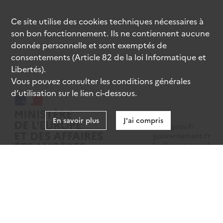
Ce site utilise des
cookies
techniques nécessaires à
son bon fonctionnement. Ils ne contiennent aucune
donnée personnelle et sont exemptés de
consentements (Article 82 de la loi Informatique et
Libertés).
Vous pouvez consulter les conditions générales
d’utilisation sur le lien ci-dessous.
En savoir plus
J'ai compris
data.gouv.fr
gouvernement.fr
legifrance.gouv.fr
service-public.fr
Mentions légales
Données personnelles
CGU
Gestion des cookies
Accessibilité : partiellement conforme