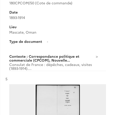
180CPCOM/50 (Cote de commande)
Date
1893-1914
Lieu
Mascate, Oman
Type de document
-
Contexte : Correspondance politique et
commerciale (CPCOM), Nouvelle...
Consulat de France : dépêches, cadeaux, visites
(1893-1914)....
Résultat n°
5