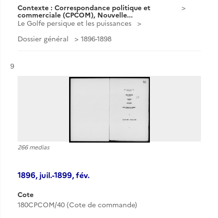
Contexte : Correspondance politique et
commerciale (CPCOM), Nouvelle...
Le Golfe persique et les puissances
Dossier général
1896-1898
Résultat n°
9
266 medias
1896, juil.-1899, fév.
Cote
180CPCOM/40 (Cote de commande)