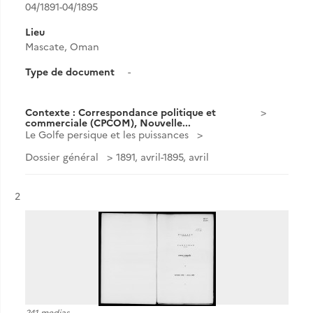
04/1891-04/1895
Lieu
Mascate, Oman
Type de document
-
Contexte : Correspondance politique et
commerciale (CPCOM), Nouvelle...
Le Golfe persique et les puissances
Dossier général
1891, avril-1895, avril
Résultat n°
2
241 medias