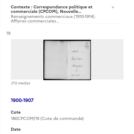
Contexte : Correspondance politique et
commerciale (CPCOM), Nouvelle...
Renseignements commerciaux (1910-1914).
Affaires commerciales...
Résultat n°
19
215 medias
1900-1907
Cote
180CPCOM/19 (Cote de commande)
Date