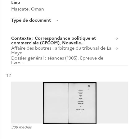
Lieu
Mascate, Oman
Type de document
-
Contexte : Correspondance politique et
commerciale (CPCOM), Nouvelle...
Affaire des boutres : arbitrage du tribunal de La
Haye
Dossier général : séances (1905). Epreuve de
livre...
Résultat n°
12
309 medias