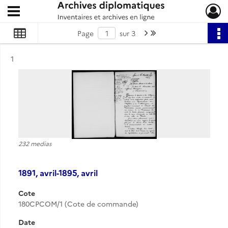
Ouvrir le menu déroulant
Archives diplomatiques
Page suivante : 1/3
Dernière page
Page
sur 3
Résultat n°
1
232 medias
1891, avril-1895, avril
Cote
180CPCOM/1 (Cote de commande)
Date