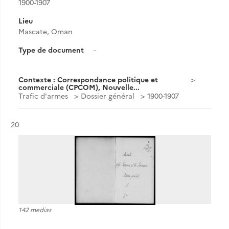
1900-1907
Lieu
Mascate, Oman
Type de document
-
Contexte : Correspondance politique et
commerciale (CPCOM), Nouvelle...
Trafic d'armes
Dossier général
1900-1907
Résultat n°
20
142 medias