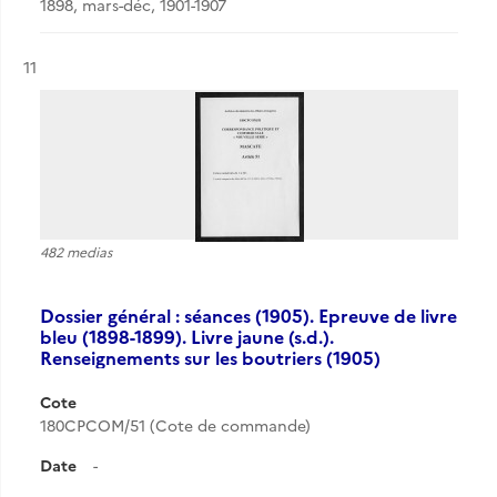
1898, mars-déc, 1901-1907
Résultat n°
11
482 medias
Dossier général : séances (1905). Epreuve de livre
bleu (1898-1899). Livre jaune (s.d.).
Renseignements sur les boutriers (1905)
Cote
180CPCOM/51 (Cote de commande)
Date
-