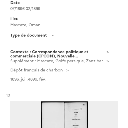
Date
07/1896-02/1899
Lieu
Mascate, Oman
Type de document
-
Contexte : Correspondance politique et
commerciale (CPCOM), Nouvelle...
Supplément : Mascate, Golfe persique, Zanzibar
Dépôt français de charbon
1896, juil.-1899, fév.
Résultat n°
10