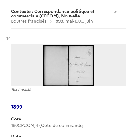
Contexte : Correspondance politique et
commerciale (CPCOM), Nouvelle...
Boutres francisés
1898, mai-1900, juin
Résultat n°
14
189 medias
1899
Cote
180CPCOM/4 (Cote de commande)
Date