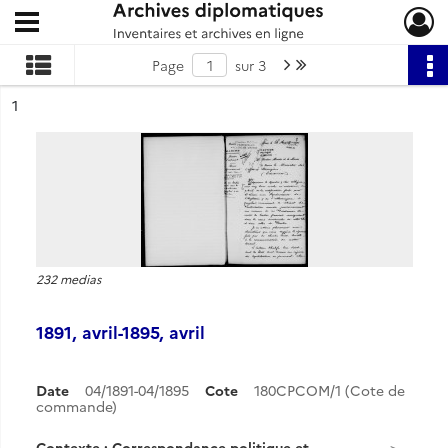
Ouvrir le menu déroulant
Archives diplomatiques
Page suivante : 1/3
Dernière page
Page
sur 3
ésultat n°
1
232 medias
1891, avril-1895, avril
Date
04/1891-04/1895
Cote
180CPCOM/1 (Cote de
commande)
Contexte : Correspondance politique et