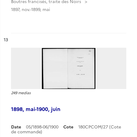
Boutres francisés, traite des Noirs
1897, nov.-1899, mai
ésultat n°
13
249 medias
1898, mai-1900, juin
Date
05/1898-06/1900
Cote
180CPCOM/27 (Cote
de commande)