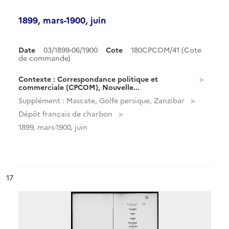
1899, mars-1900, juin
Date
03/1899-06/1900
Cote
180CPCOM/41 (Cote
de commande)
Contexte : Correspondance politique et
commerciale (CPCOM), Nouvelle...
Supplément : Mascate, Golfe persique, Zanzibar
Dépôt français de charbon
1899, mars-1900, juin
ésultat n°
17