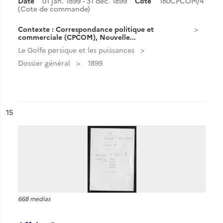
Date
01 jan. 1899 - 31 déc. 1899
Cote
180CPCOM/4
(Cote de commande)
Contexte : Correspondance politique et
commerciale (CPCOM), Nouvelle...
Le Golfe persique et les puissances
Dossier général
1899
ésultat n°
15
668 medias