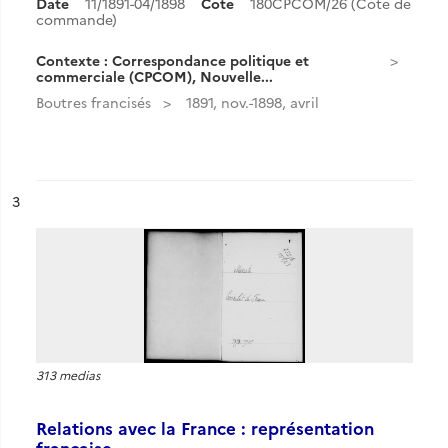
Date
11/1891-04/1898
Cote
180CPCOM/26 (Cote de
commande)
Contexte : Correspondance politique et
commerciale (CPCOM), Nouvelle...
Boutres francisés
1891, nov.-1898, avril
ésultat n°
3
313 medias
Relations avec la France : représentation
française