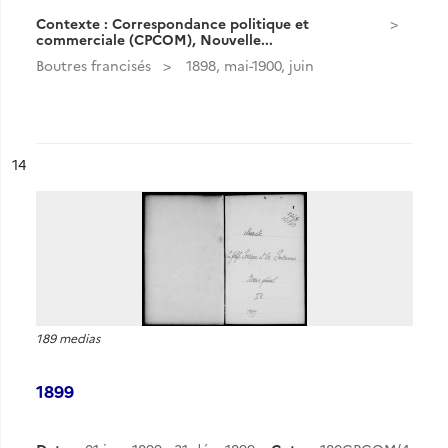
Contexte : Correspondance politique et
commerciale (CPCOM), Nouvelle...
Boutres francisés
1898, mai-1900, juin
ésultat n°
14
189 medias
1899