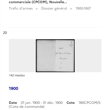
commerciale (CPCOM), Nouvelle...
Trafic d'armes
Dossier général
1900-1907
ésultat n°
20
142 medias
1900
Date
01 jan. 1900 - 31 déc. 1900
Cote
180CPCOM/5
(Cote de commande)