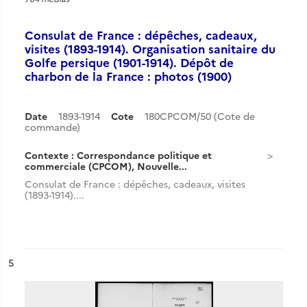
Consulat de France : dépêches, cadeaux,
visites (1893-1914). Organisation sanitaire du
Golfe persique (1901-1914). Dépôt de
charbon de la France : photos (1900)
Date
1893-1914
Cote
180CPCOM/50 (Cote de
commande)
Contexte : Correspondance politique et
commerciale (CPCOM), Nouvelle...
Consulat de France : dépêches, cadeaux, visites
(1893-1914)....
ésultat n°
5