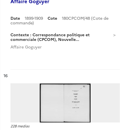
Affaire Goguyer
Date
1899-1909
Cote
180CPCOM/48 (Cote de
commande)
Contexte : Correspondance politique et
commerciale (CPCOM), Nouvelle...
Affaire Goguyer
ésultat n°
16
228 medias