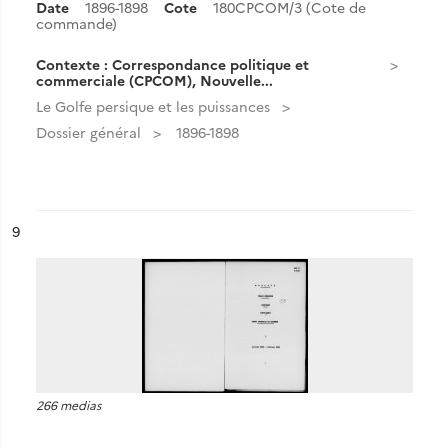
Date
1896-1898
Cote
180CPCOM/3 (Cote de
commande)
Contexte : Correspondance politique et
commerciale (CPCOM), Nouvelle...
Le Golfe persique et les puissances
Dossier général
1896-1898
ésultat n°
9
266 medias