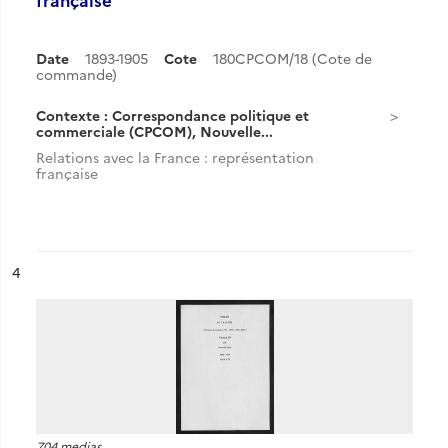
Date
1893-1905
Cote
180CPCOM/18 (Cote de
commande)
Contexte : Correspondance politique et
commerciale (CPCOM), Nouvelle...
Relations avec la France : représentation
française
ésultat n°
4
704 medias