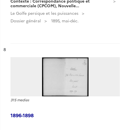
Contexte : Correspondance politique et
commerciale (CPCOM), Nouvelle...
Le Golfe persique et les puissances
Dossier général
1895, mai-déc.
ésultat n°
8
315 medias
1896-1898