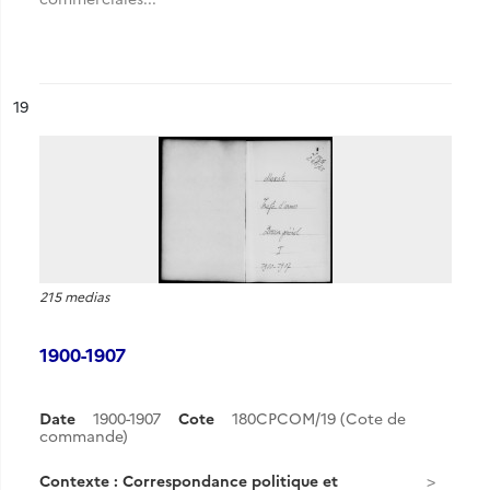
ésultat n°
19
215 medias
1900-1907
Date
1900-1907
Cote
180CPCOM/19 (Cote de
commande)
Contexte : Correspondance politique et