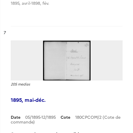
1895, avril-1898, fév.
ésultat n°
7
205 medias
1895, mai-déc.
Date
05/1895-12/1895
Cote
180CPCOM/2 (Cote de
commande)