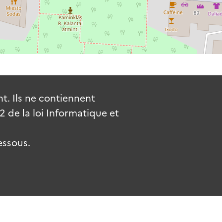
. Ils ne contiennent
de la loi Informatique et
essous.
uv.fr
gouvernement.fr
legifrance.gouv.fr
service-public.fr