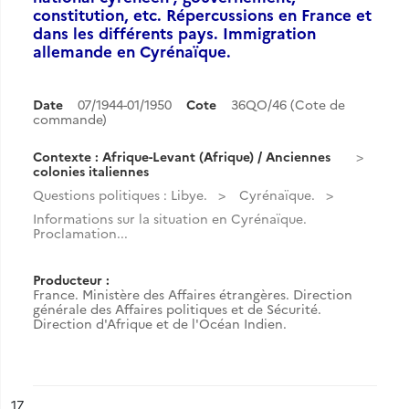
constitution, etc. Répercussions en France et
dans les différents pays. Immigration
allemande en Cyrénaïque.
Date
07/1944-01/1950
Cote
36QO/46 (Cote de
commande)
Contexte : Afrique-Levant (Afrique) / Anciennes
colonies italiennes
Questions politiques : Libye.
Cyrénaïque.
Informations sur la situation en Cyrénaïque.
Proclamation...
Producteur :
France. Ministère des Affaires étrangères. Direction
générale des Affaires politiques et de Sécurité.
Direction d'Afrique et de l'Océan Indien.
ésultat n°
17