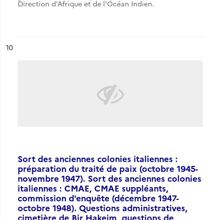
Direction d'Afrique et de l'Océan Indien.
ésultat n°
10
Sort des anciennes colonies italiennes :
préparation du traité de paix (octobre 1945-
novembre 1947). Sort des anciennes colonies
italiennes : CMAE, CMAE suppléants,
commission d'enquête (décembre 1947-
octobre 1948). Questions administratives,
cimetière de Bir Hakeim, questions de