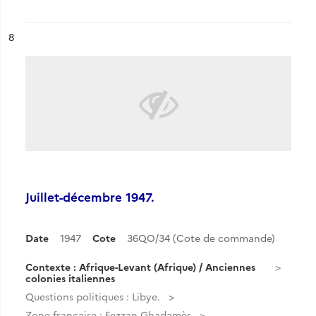
ésultat n°
8
Juillet-décembre 1947.
Date
1947
Cote
36QO/34 (Cote de commande)
Contexte : Afrique-Levant (Afrique) / Anciennes
colonies italiennes
Questions politiques : Libye.
Zone française : Fezzan Ghadamès