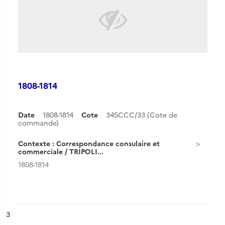
1808-1814
Date
1808-1814
Cote
345CCC/33 (Cote de
commande)
Contexte : Correspondance consulaire et
commerciale / TRIPOLI...
1808-1814
ésultat n°
3