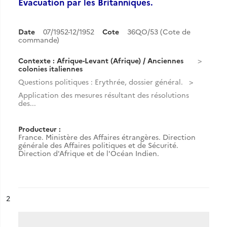
Évacuation par les Britanniques.
Date
07/1952-12/1952
Cote
36QO/53 (Cote de
commande)
Contexte : Afrique-Levant (Afrique) / Anciennes
colonies italiennes
Questions politiques : Erythrée, dossier général.
Application des mesures résultant des résolutions
des...
Producteur :
France. Ministère des Affaires étrangères. Direction
générale des Affaires politiques et de Sécurité.
Direction d'Afrique et de l'Océan Indien.
ésultat n°
2