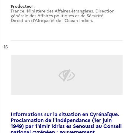
Producteur :
France. Ministère des Affaires étrangères. Direction
générale des Affaires politiques et de Sécurité.
Direction d'Afrique et de l'Océan Indien.
ésultat n°
16
Informations sur la situation en Cyrénaïque.
Proclamation de l'indépendance (1er juin
1949) par 1'émir Idriss es Senoussi au Conseil
national cyrénéen ; gouvernement,