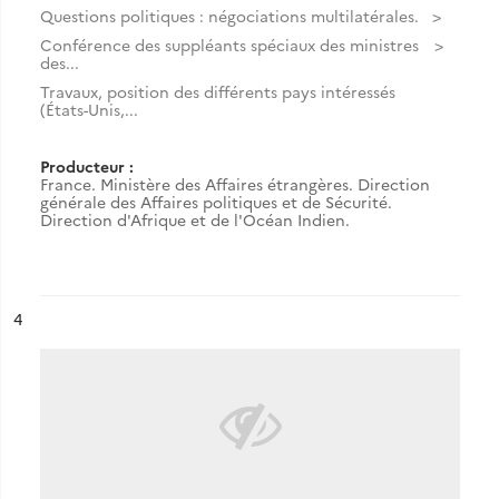
Questions politiques : négociations multilatérales.
Conférence des suppléants spéciaux des ministres
des...
Travaux, position des différents pays intéressés
(États-Unis,...
Producteur :
France. Ministère des Affaires étrangères. Direction
générale des Affaires politiques et de Sécurité.
Direction d'Afrique et de l'Océan Indien.
ésultat n°
4