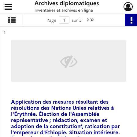
Ouvrir le menu déroulant
Archives diplomatiques
Page suivante : 1/3
Dernière page
Page
sur 3
ésultat n°
1
Application des mesures résultant des
résolutions des Nations Unies relatives à
l'Érythrée. Élection de l'Assemblée
représentative ; rédaction, examen et
adoption de la constitution*, ratication par
l'empereur d'Éthiopie. Situation intérieure.