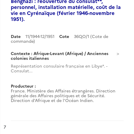
Benghazi : réouverture du consulat**,
personnel, installation matérielle, coût de la
vie en Cyrénaïque (février 1946-novembre
1951).
Date
11/1944-12/1951
Cote
36QO/1 (Cote de
commande)
Contexte : Afrique-Levant (Afrique) / Anciennes
colonies italiennes
Représentation consulaire française en Libye*. -
Consulat...
Producteur :
France. Ministère des Affaires étrangères. Direction
générale des Affaires politiques et de Sécurité.
Direction d'Afrique et de l'Océan Indien.
ésultat n°
7