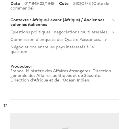
Date
01/1949-03/1949
Cote
36QO/73 (Cote de
commande)
Contexte : Afrique-Levant (Afrique) / Anciennes
colonies italiennes
Questions politiques : négociations multilatérales.
Commission d'enquête des Quatre Puissances.
Négociations entre les pays intéressés à 1a
question...
Producteur :
France. Ministère des Affaires étrangères. Direction
générale des Affaires politiques et de Sécurité.
Direction d'Afrique et de l'Océan Indien.
ésultat n°
12