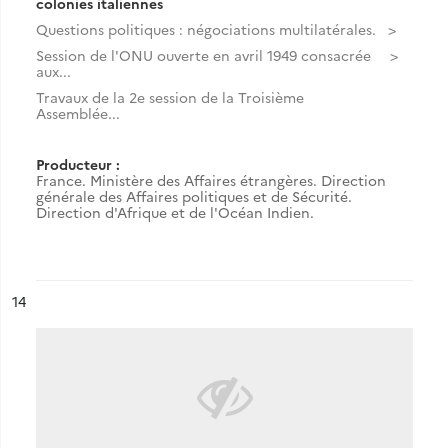
colonies italiennes
Questions politiques : négociations multilatérales.
Session de l'ONU ouverte en avril 1949 consacrée
aux...
Travaux de la 2e session de la Troisième
Assemblée...
Producteur :
France. Ministère des Affaires étrangères. Direction
générale des Affaires politiques et de Sécurité.
Direction d'Afrique et de l'Océan Indien.
ésultat n°
14