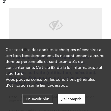
ésultat n°
21
Ce site utilise des
cookies
techniques nécessaires à
son bon fonctionnement. Ils ne contiennent aucune
Travaux de la conférence de Paris (notes,
donnée personnelle et sont exemptés de
télégrammes...). Positions britannique,
consentements (Article 82 de la loi Informatique et
italienne, française (notes etc.). Suites
données au traité (ratification, exécution).
Libertés).
Congrès. Préparation de la réunion des
Vous pouvez consulter les conditions générales
suppléants spéciaux.
d’utilisation sur le lien ci-dessous.
Date
09/1946-09/1947
Cote
36QO/56 (Cote de
En savoir plus
J'ai compris
commande)
Contexte : Afrique-Levant (Afrique) / Anciennes