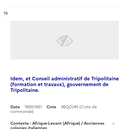
ésultat n°
19
Idem, et Conseil administratif de Tripolitaine
(formation et travaux), gouvernement de
Tripolitaine.
Date
1950-1951
Cote
36QO/45 (Cote de
commande)
Contexte : Afrique-Levant (Afrique) / Anciennes
colonies italiennes