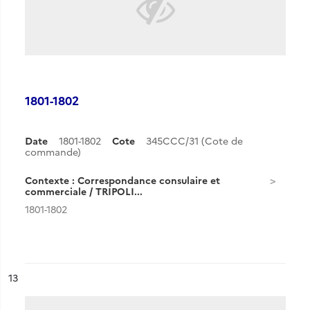
1801-1802
Date
1801-1802
Cote
345CCC/31 (Cote de
commande)
Contexte : Correspondance consulaire et
commerciale / TRIPOLI...
1801-1802
ésultat n°
13