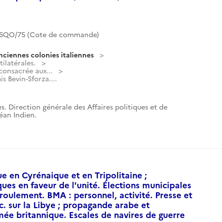
6QO/75 (Cote de commande)
nciennes colonies italiennes
ilatérales.
consacrée aux...
 Bevin-Sforza....
s. Direction générale des Affaires politiques et de
céan Indien.
ue en Cyrénaique et en Tripolitaine ;
ques en faveur de l'unité. Élections municipales
éroulement. BMA : personnel, activité. Presse et
tc. sur la Libye ; propagande arabe et
ée britannique. Escales de navires de guerre