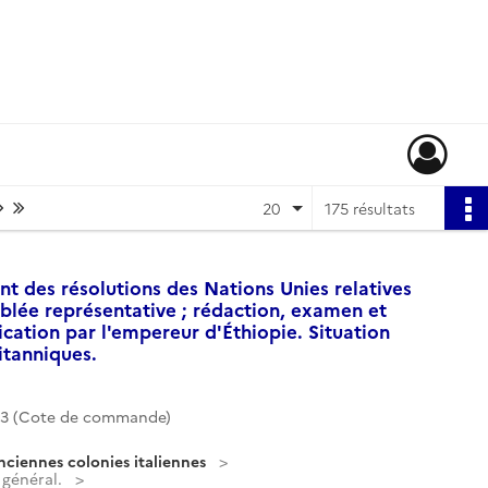
Page suivante : 1/9
Dernière page
20
175 résultats
nt des résolutions des Nations Unies relatives
mblée représentative ; rédaction, examen et
tication par l'empereur d'Éthiopie. Situation
itanniques.
3 (Cote de commande)
nciennes colonies italiennes
 général.