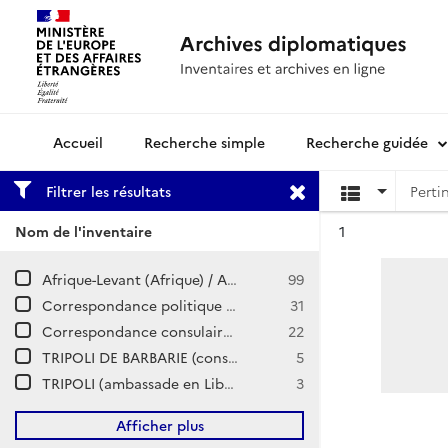
Recherche simple
Recherche guidée
Archives diplomatiques
Filtrer les résultats
Résultat n°
Nom de l'inventaire
1
Afrique-Levant (Afrique) / Anciennes colonies italiennes
99
Correspondance politique des consuls / Turquie / Tripoli de Barbarie
31
Correspondance consulaire et commerciale / TRIPOLI de BARBARIE
22
TRIPOLI DE BARBARIE (consulat)
5
TRIPOLI (ambassade en Libye)
3
Afficher plus