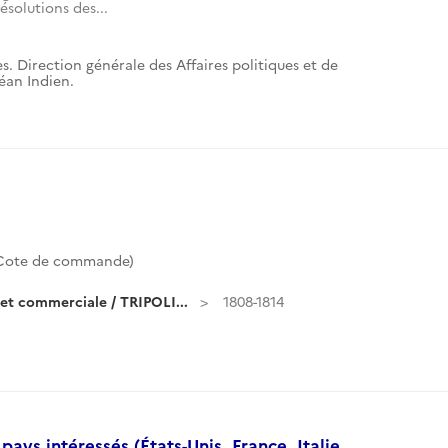
ésolutions des...
s. Direction générale des Affaires politiques et de
céan Indien.
Cote de commande)
et commerciale / TRIPOLI...
1808-1814
pays intéressés (États-Unis, France, Italie,