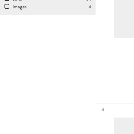
Images
4
Résultat n°
4