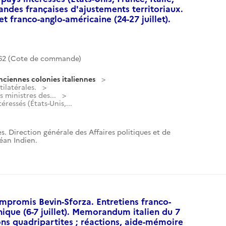
andes françaises d'ajustements territoriaux.
 franco-anglo-américaine (24-27 juillet).
2 (Cote de commande)
nciennes colonies italiennes
ilatérales.
 ministres des...
éressés (États-Unis,...
s. Direction générale des Affaires politiques et de
céan Indien.
mpromis Bevin-Sforza. Entretiens franco-
nique (6-7 juillet). Memorandum italien du 7
ons quadripartites ; réactions, aide-mémoire