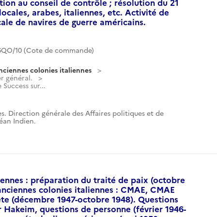
ition au conseil de contrôle ; résolution du 21
cales, arabes, italiennes, etc. Activité de
cale de navires de guerre américains.
6QO/10 (Cote de commande)
nciennes colonies italiennes
r général.
Success sur...
s. Direction générale des Affaires politiques et de
céan Indien.
iennes : préparation du traité de paix (octobre
anciennes colonies italiennes : CMAE, CMAE
te (décembre 1947-octobre 1948). Questions
r Hakeim, questions de personne (février 1946-