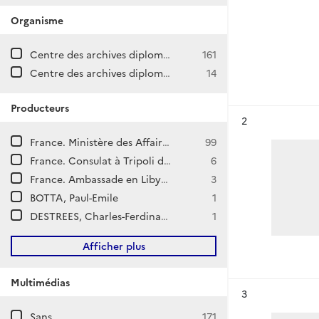
Organisme
Centre des archives diplomatiques de La Courneuve
161
Centre des archives diplomatiques de Nantes
14
Producteurs
Résultat n°
2
France. Ministère des Affaires étrangères. Direction générale des Affaires politiques et de Sécurité. Direction d'Afrique et de l'Océan Indien.
99
France. Consulat à Tripoli d'Afrique
6
France. Ambassade en Libye (Tripoli)
3
BOTTA, Paul-Emile
1
DESTREES, Charles-Ferdinand
1
Afficher plus
Multimédias
Résultat n°
3
Sans
171