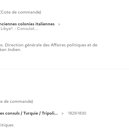
(Cote de commande)
nciennes colonies italiennes
ibye*. - Consulat...
s. Direction générale des Affaires politiques et de
céan Indien.
te de commande)
consuls / Turquie / Tripoli...
1829-1830
litiques