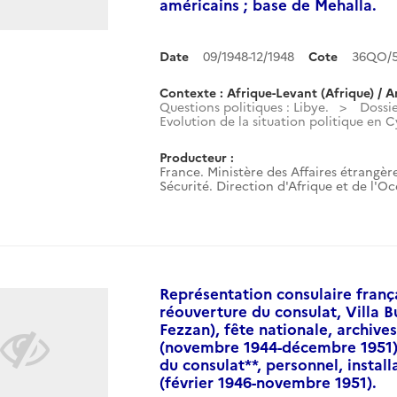
américains ; base de Mehalla.
Date
09/1948-12/1948
Cote
36QO/5
Contexte : Afrique-Levant (Afrique) / A
Questions politiques : Libye.
Dossie
Evolution de la situation politique en C
Producteur :
France. Ministère des Affaires étrangère
Sécurité. Direction d'Afrique et de l'O
Représentation consulaire françai
réouverture du consulat, Villa Bu
Fezzan), fête nationale, archives
(novembre 1944-décembre 1951).
du consulat**, personnel, instal
(février 1946-novembre 1951).