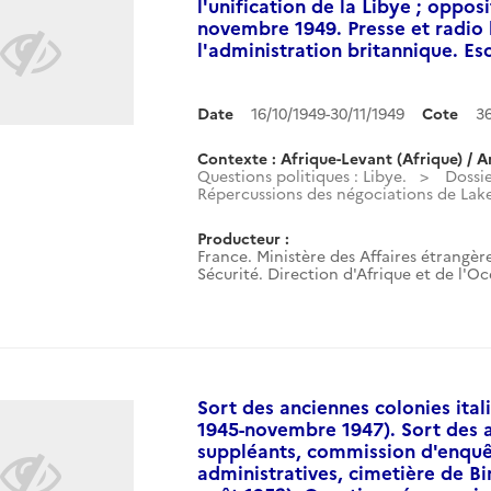
l'unification de la Libye ; oppos
novembre 1949. Presse et radio lo
l'administration britannique. Es
Date
16/10/1949-30/11/1949
Cote
3
Contexte : Afrique-Levant (Afrique) / A
Questions politiques : Libye.
Dossie
Répercussions des négociations de Lake 
Producteur :
France. Ministère des Affaires étrangère
Sécurité. Direction d'Afrique et de l'O
Sort des anciennes colonies ital
1945-novembre 1947). Sort des 
suppléants, commission d'enquê
administratives, cimetière de Bi