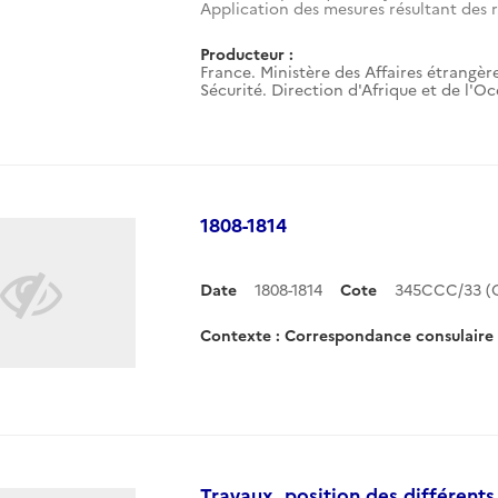
Application des mesures résultant des r
Producteur :
France. Ministère des Affaires étrangère
Sécurité. Direction d'Afrique et de l'O
1808-1814
Date
1808-1814
Cote
345CCC/33 (
Contexte : Correspondance consulaire 
Travaux, position des différents 