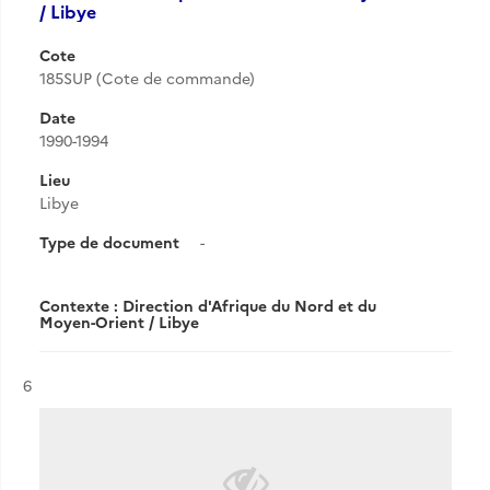
/ Libye
Cote
185SUP (Cote de commande)
Date
1990-1994
Lieu
Libye
Type de document
-
Contexte : Direction d'Afrique du Nord et du
Moyen-Orient / Libye
Résultat n°
6