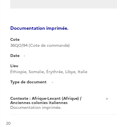
Documentation imprimée.
Cote
36QO/94 (Cote de commande)
Date
-
Lieu
Éthiopie, Somalie, Érythrée, Libye, Italie
Type de document
-
Contexte : Afrique-Levant (Afrique) /
Anciennes colonies italiennes
Documentation imprimée.
Résultat n°
20