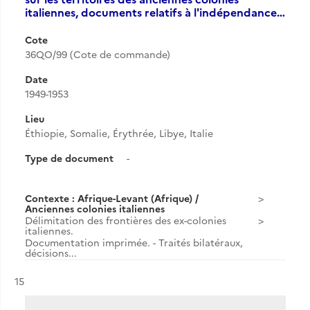
italiennes, documents relatifs à l'indépendance…
Cote
36QO/99 (Cote de commande)
Date
1949-1953
Lieu
Éthiopie, Somalie, Érythrée, Libye, Italie
Type de document
-
Contexte : Afrique-Levant (Afrique) /
Anciennes colonies italiennes
Délimitation des frontières des ex-colonies
italiennes.
Documentation imprimée. - Traités bilatéraux,
décisions...
Résultat n°
15