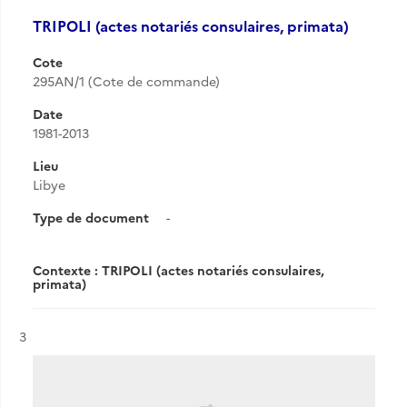
TRIPOLI (actes notariés consulaires, primata)
Cote
295AN/1 (Cote de commande)
Date
1981-2013
Lieu
Libye
Type de document
-
Contexte : TRIPOLI (actes notariés consulaires,
primata)
Résultat n°
3