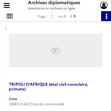
Ouvrir le menu déroulant
Archives diplomatiques
Page suivante : 1/9
Dernière page
Page
sur 9
Résultat n°
1
TRIPOLI D'AFRIQUE (état civil consulaire,
primata)
Cote
226EC/1-34 (Cote de commande)