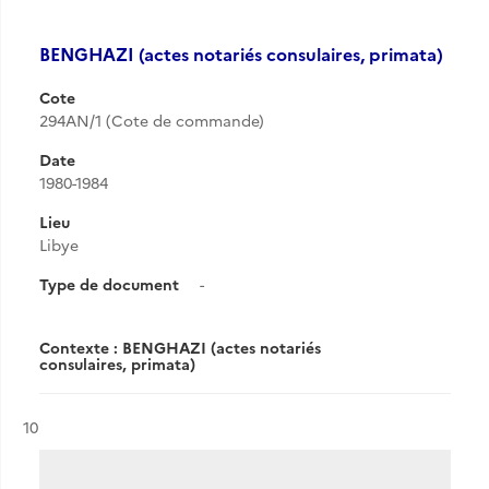
BENGHAZI (actes notariés consulaires, primata)
Cote
294AN/1 (Cote de commande)
Date
1980-1984
Lieu
Libye
Type de document
-
Contexte : BENGHAZI (actes notariés
consulaires, primata)
Résultat n°
10