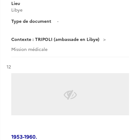
Lieu
Libye
Type de document
-
Contexte : TRIPOLI (ambassade en Libye)
Mission médicale
Résultat n°
12
1953-1960.