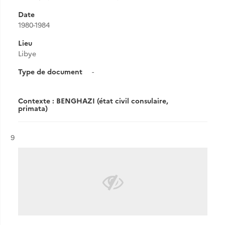
Date
1980-1984
Lieu
Libye
Type de document
-
Contexte : BENGHAZI (état civil consulaire,
primata)
Résultat n°
9