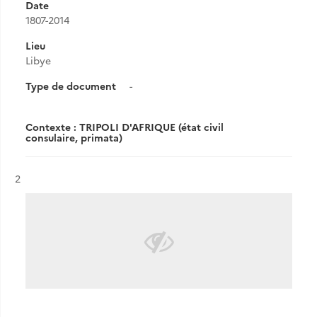
Date
1807-2014
Lieu
Libye
Type de document
-
Contexte : TRIPOLI D'AFRIQUE (état civil
consulaire, primata)
Résultat n°
2