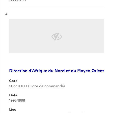
Résultat n°
4
Direction d'Afrique du Nord et du Moyen-Orient
Cote
5633TOPO (Cote de commande)
Date
1995-1998
Lieu