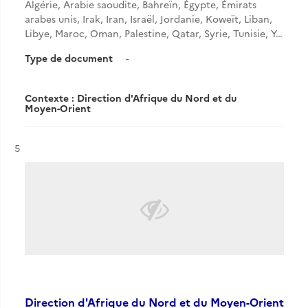
Algérie, Arabie saoudite, Bahreïn, Égypte, Émirats
arabes unis, Irak, Iran, Israël, Jordanie, Koweït, Liban,
Libye, Maroc, Oman, Palestine, Qatar, Syrie, Tunisie, Y…
Type de document
-
Contexte : Direction d'Afrique du Nord et du
Moyen-Orient
Résultat n°
5
Direction d'Afrique du Nord et du Moyen-Orient