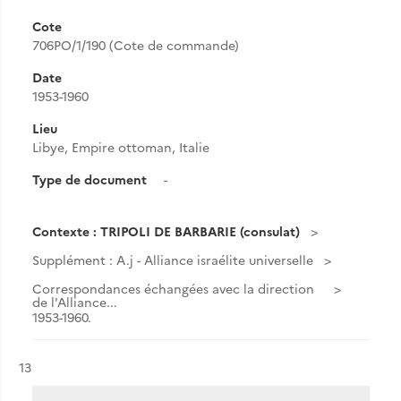
Cote
706PO/1/190 (Cote de commande)
Date
1953-1960
Lieu
Libye, Empire ottoman, Italie
Type de document
-
Contexte : TRIPOLI DE BARBARIE (consulat)
Supplément : A.j - Alliance israélite universelle
Correspondances échangées avec la direction
de l'Alliance...
1953-1960.
Résultat n°
13