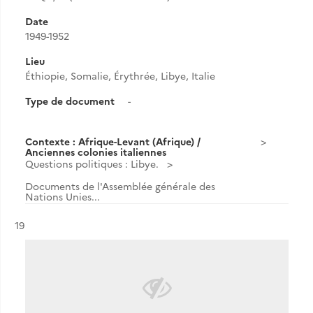
Date
1949-1952
Lieu
Éthiopie, Somalie, Érythrée, Libye, Italie
Type de document
-
Contexte : Afrique-Levant (Afrique) /
Anciennes colonies italiennes
Questions politiques : Libye.
Documents de l'Assemblée générale des
Nations Unies...
Résultat n°
19