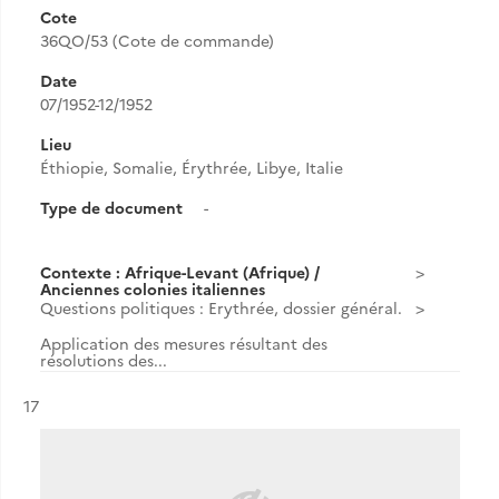
Cote
36QO/53 (Cote de commande)
Date
07/1952-12/1952
Lieu
Éthiopie, Somalie, Érythrée, Libye, Italie
Type de document
-
Contexte : Afrique-Levant (Afrique) /
Anciennes colonies italiennes
Questions politiques : Erythrée, dossier général.
Application des mesures résultant des
résolutions des...
Résultat n°
17