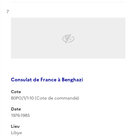
Résultat n°
7
Consulat de France à Benghazi
Cote
80PO/1/1-10 (Cote de commande)
Date
1976-1985
Lieu
Libye