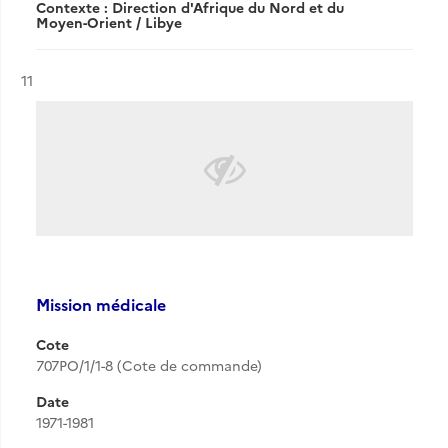
Contexte : Direction d'Afrique du Nord et du
Moyen-Orient / Libye
Résultat n°
11
Mission médicale
Cote
707PO/1/1-8 (Cote de commande)
Date
1971-1981