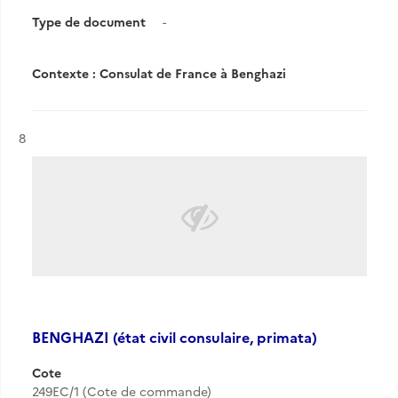
Type de document
-
Contexte : Consulat de France à Benghazi
Résultat n°
8
BENGHAZI (état civil consulaire, primata)
Cote
249EC/1 (Cote de commande)