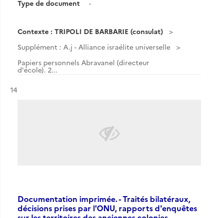
Type de document
-
Contexte : TRIPOLI DE BARBARIE (consulat)
Supplément : A.j - Alliance israélite universelle
Papiers personnels Abravanel (directeur
d'école). 2...
Résultat n°
14
Documentation imprimée. - Traités bilatéraux,
décisions prises par l'ONU, rapports d'enquêtes
sur les territoires des anciennes colonies