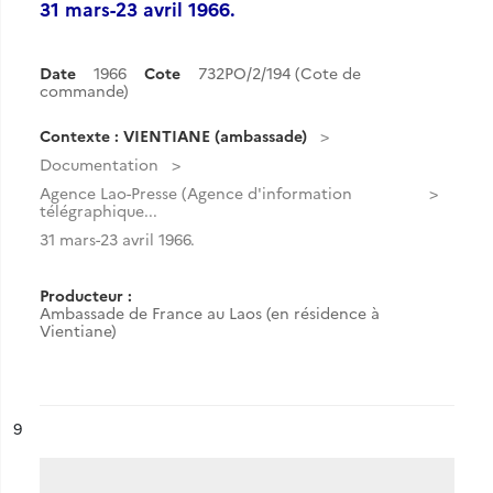
31 mars-23 avril 1966.
Date
1966
Cote
732PO/2/194 (Cote de
commande)
Contexte : VIENTIANE (ambassade)
Documentation
Agence Lao-Presse (Agence d'information
télégraphique...
31 mars-23 avril 1966.
Producteur :
Ambassade de France au Laos (en résidence à
Vientiane)
ésultat n°
9