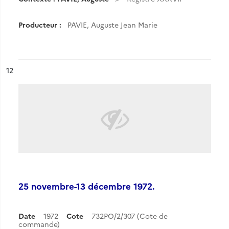
Producteur :
PAVIE, Auguste Jean Marie
ésultat n°
12
25 novembre-13 décembre 1972.
Date
1972
Cote
732PO/2/307 (Cote de
commande)