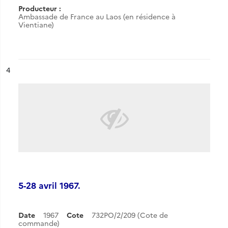
Producteur :
Ambassade de France au Laos (en résidence à
Vientiane)
ésultat n°
4
5-28 avril 1967.
Date
1967
Cote
732PO/2/209 (Cote de
commande)