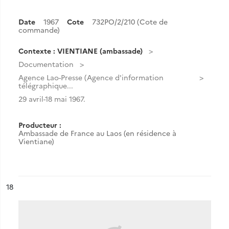
Date
1967
Cote
732PO/2/210 (Cote de
commande)
Contexte : VIENTIANE (ambassade)
Documentation
Agence Lao-Presse (Agence d'information
télégraphique...
29 avril-18 mai 1967.
Producteur :
Ambassade de France au Laos (en résidence à
Vientiane)
ésultat n°
18