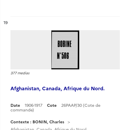
ésultat n°
19
377 medias
Afghanistan, Canada, Afrique du Nord.
Date
1906-1917
Cote
26PAAP/30 (Cote de
commande)
Contexte : BONIN, Charles
Afghanistan, Canada, Afrique du Nord.