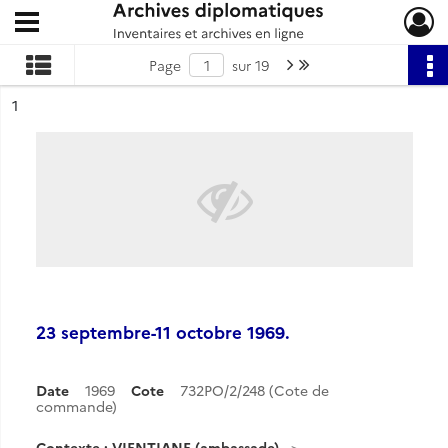
Ouvrir le menu déroulant
Archives diplomatiques
Page suivante : 1/19
Dernière page
Page
sur 19
ésultat n°
1
23 septembre-11 octobre 1969.
Date
1969
Cote
732PO/2/248 (Cote de
commande)
Contexte : VIENTIANE (ambassade)