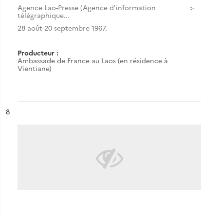
Agence Lao-Presse (Agence d'information
télégraphique...
28 août-20 septembre 1967.
Producteur :
Ambassade de France au Laos (en résidence à
Vientiane)
ésultat n°
8