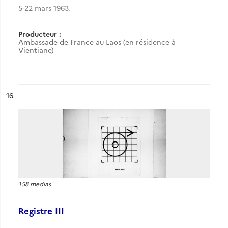
5-22 mars 1963.
Producteur :
Ambassade de France au Laos (en résidence à
Vientiane)
ésultat n°
16
158 medias
Registre III