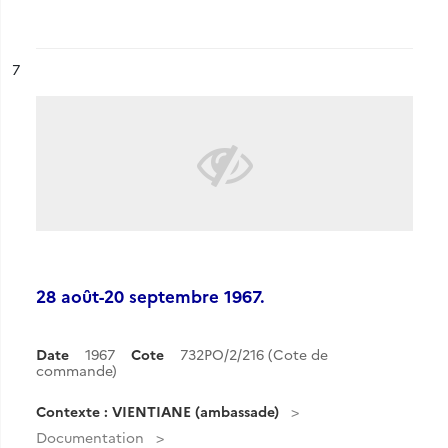
ésultat n°
7
28 août-20 septembre 1967.
Date
1967
Cote
732PO/2/216 (Cote de
commande)
Contexte : VIENTIANE (ambassade)
Documentation