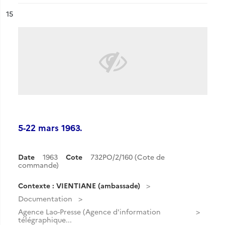
ésultat n°
15
5-22 mars 1963.
Date
1963
Cote
732PO/2/160 (Cote de
commande)
Contexte : VIENTIANE (ambassade)
Documentation
Agence Lao-Presse (Agence d'information
télégraphique...