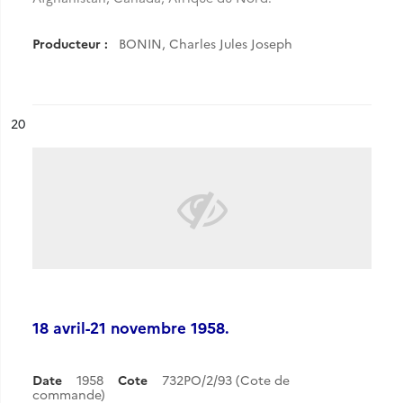
Producteur :
BONIN, Charles Jules Joseph
ésultat n°
20
18 avril-21 novembre 1958.
Date
1958
Cote
732PO/2/93 (Cote de
commande)