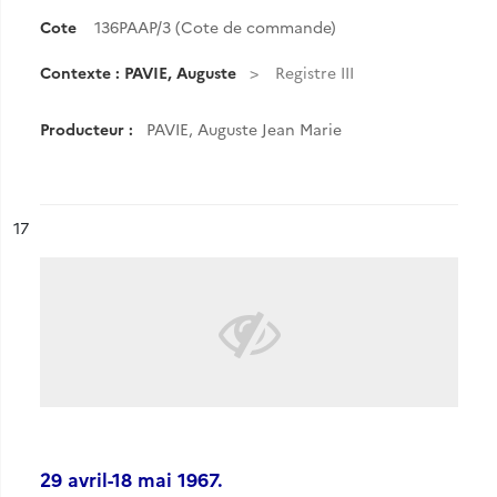
Cote
136PAAP/3 (Cote de commande)
Contexte : PAVIE, Auguste
Registre III
Producteur :
PAVIE, Auguste Jean Marie
ésultat n°
17
29 avril-18 mai 1967.