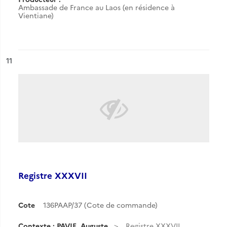
Ambassade de France au Laos (en résidence à
Vientiane)
ésultat n°
11
Registre XXXVII
Cote
136PAAP/37 (Cote de commande)
Contexte : PAVIE, Auguste
Registre XXXVII