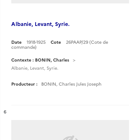
Albanie, Levant, Syrie.
Date
1918-1925
Cote
26PAAP/29 (Cote de
commande)
Contexte : BONIN, Charles
Albanie, Levant, Syrie.
Producteur :
BONIN, Charles Jules Joseph
ésultat n°
6