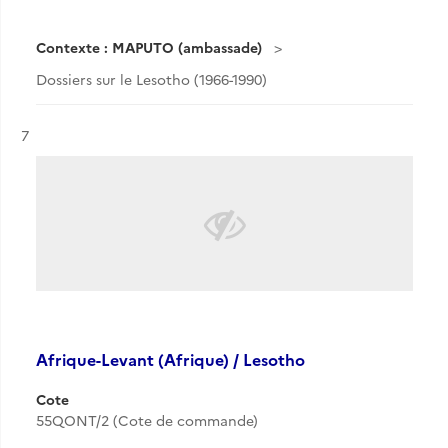
Contexte : MAPUTO (ambassade)
Dossiers sur le Lesotho (1966-1990)
Résultat n°
7
Afrique-Levant (Afrique) / Lesotho
Cote
55QONT/2 (Cote de commande)