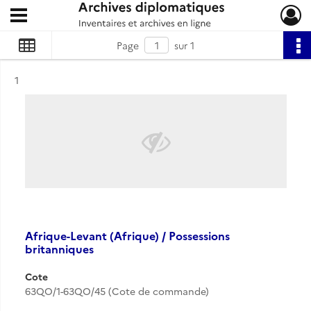
Ouvrir le menu déroulant
Archives diplomatiques
Page
sur 1
Résultat n°
1
Afrique-Levant (Afrique) / Possessions
britanniques
Cote
63QO/1-63QO/45 (Cote de commande)