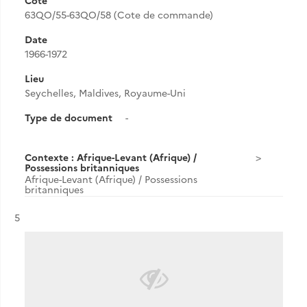
Cote
63QO/55-63QO/58 (Cote de commande)
Date
1966-1972
Lieu
Seychelles, Maldives, Royaume-Uni
Type de document
-
Contexte : Afrique-Levant (Afrique) /
Possessions britanniques
Afrique-Levant (Afrique) / Possessions
britanniques
Résultat n°
5