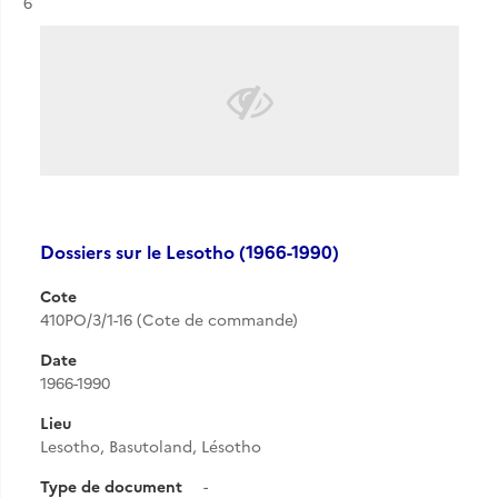
Résultat n°
6
Dossiers sur le Lesotho (1966-1990)
Cote
410PO/3/1-16 (Cote de commande)
Date
1966-1990
Lieu
Lesotho, Basutoland, Lésotho
Type de document
-