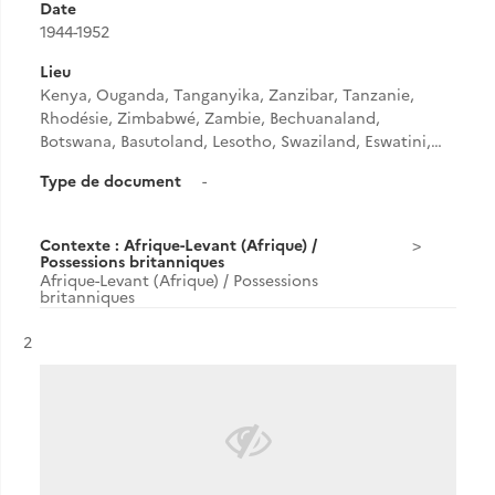
Date
1944-1952
Lieu
Kenya, Ouganda, Tanganyika, Zanzibar, Tanzanie,
Rhodésie, Zimbabwé, Zambie, Bechuanaland,
Botswana, Basutoland, Lesotho, Swaziland, Eswatini,…
Type de document
-
Contexte : Afrique-Levant (Afrique) /
Possessions britanniques
Afrique-Levant (Afrique) / Possessions
britanniques
Résultat n°
2