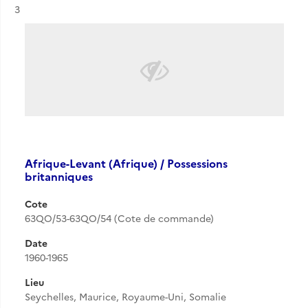
Résultat n°
3
Afrique-Levant (Afrique) / Possessions
britanniques
Cote
63QO/53-63QO/54 (Cote de commande)
Date
1960-1965
Lieu
Seychelles, Maurice, Royaume-Uni, Somalie