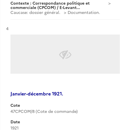
Contexte : Correspondance politique et
commerciale (CPCOM) / E-Levant...
Caucase: dossier général.
Documentation.
Résultat n°
4
Janvier-décembre 1921.
Cote
47CPCOM/8 (Cote de commande)
Date
1921