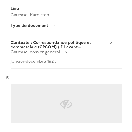
Lieu
Caucase, Kurdistan
Type de document
-
Contexte : Correspondance politique et
commerciale (CPCOM) / E-Levant...
Caucase: dossier général.
Janvier-décembre 1921.
Résultat n°
5