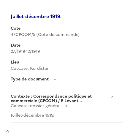
Juillet-décembre 1919.
Cote
47CPCOM/5 (Cote de commande)
Date
07/1919-12/1919
Lieu
Caucase, Kurdistan
Type de document
-
Contexte : Correspondance politique et
commerciale (CPCOM) / E-Levant...
Caucase: dossier général.
Juillet-décembre 1919.
Résultat n°
9