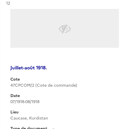
Résultat n°
12
Juillet-août 1918.
Cote
47CPCOM/2 (Cote de commande)
Date
07/1918-08/1918
Lieu
Caucase, Kurdistan
Type de document
-