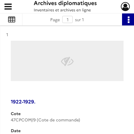
Ouvrir le menu déroulant
Archives diplomatiques
Page
sur 1
Résultat n°
1
1922-1929.
Cote
47CPCOM/9 (Cote de commande)
Date