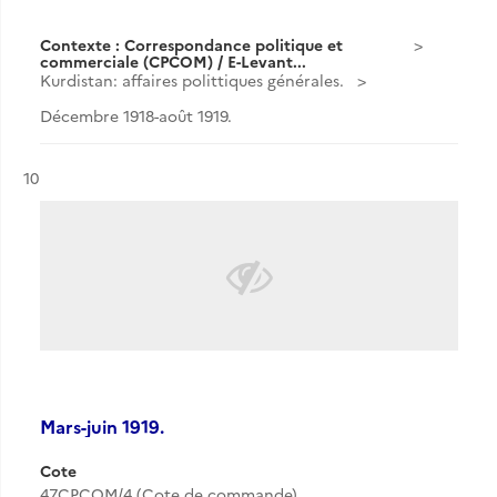
Contexte : Correspondance politique et
commerciale (CPCOM) / E-Levant...
Kurdistan: affaires polittiques générales.
Décembre 1918-août 1919.
Résultat n°
10
Mars-juin 1919.
Cote
47CPCOM/4 (Cote de commande)