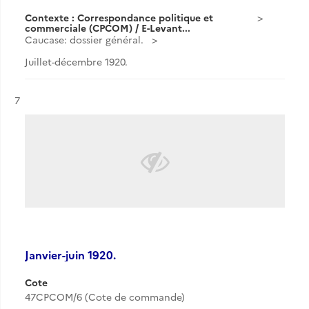
Contexte : Correspondance politique et
commerciale (CPCOM) / E-Levant...
Caucase: dossier général.
Juillet-décembre 1920.
Résultat n°
7
Janvier-juin 1920.
Cote
47CPCOM/6 (Cote de commande)