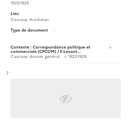
1922-1929
Lieu
Caucase, Kurdistan
Type de document
-
Contexte : Correspondance politique et
commerciale (CPCOM) / E-Levant...
Caucase: dossier général.
1922-1929.
Résultat n°
2