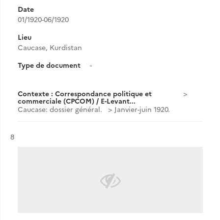
Date
01/1920-06/1920
Lieu
Caucase, Kurdistan
Type de document
-
Contexte : Correspondance politique et
commerciale (CPCOM) / E-Levant...
Caucase: dossier général.
Janvier-juin 1920.
Résultat n°
8