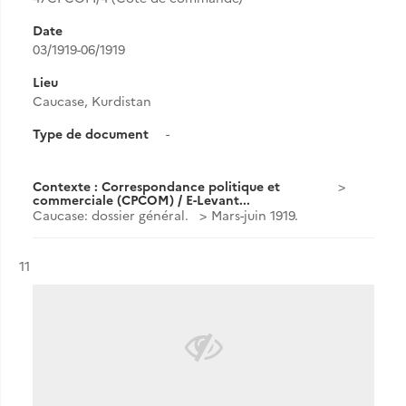
Date
03/1919-06/1919
Lieu
Caucase, Kurdistan
Type de document
-
Contexte : Correspondance politique et
commerciale (CPCOM) / E-Levant...
Caucase: dossier général.
Mars-juin 1919.
Résultat n°
11