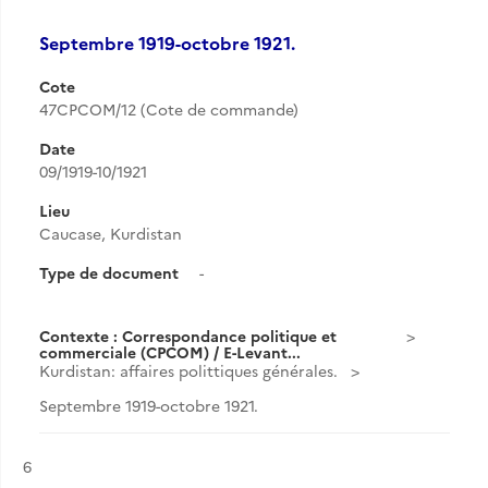
Septembre 1919-octobre 1921.
Cote
47CPCOM/12 (Cote de commande)
Date
09/1919-10/1921
Lieu
Caucase, Kurdistan
Type de document
-
Contexte : Correspondance politique et
commerciale (CPCOM) / E-Levant...
Kurdistan: affaires polittiques générales.
Septembre 1919-octobre 1921.
Résultat n°
6