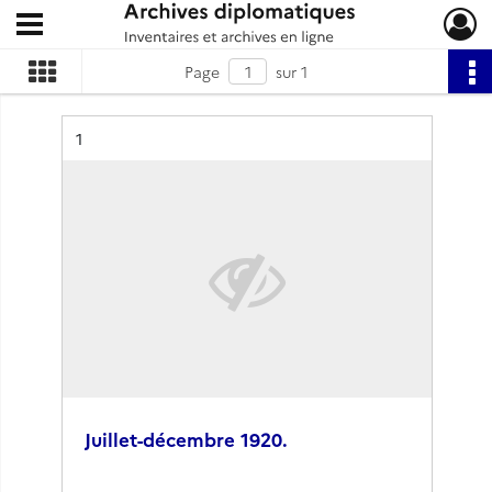
Ouvrir le menu déroulant
Archives diplomatiques
Page
sur 1
Résultat n°
1
Juillet-décembre 1920.