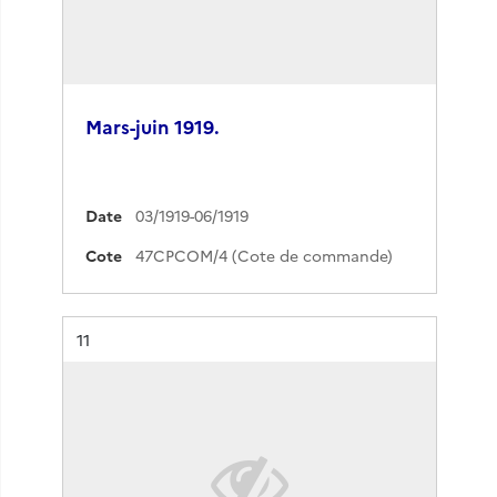
Mars-juin 1919.
Date
03/1919-06/1919
Cote
47CPCOM/4 (Cote de commande)
Résultat n°
11