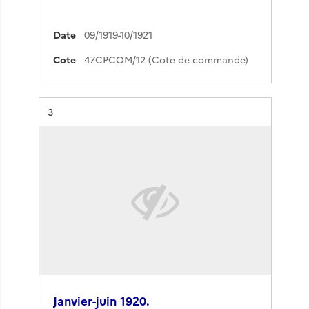
Date
09/1919-10/1921
Cote
47CPCOM/12 (Cote de commande)
Résultat n°
3
Janvier-juin 1920.