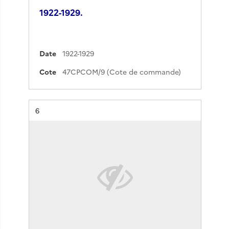
1922-1929.
Date
1922-1929
Cote
47CPCOM/9 (Cote de commande)
Résultat n°
6