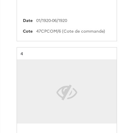
Date
01/1920-06/1920
Cote
47CPCOM/6 (Cote de commande)
Résultat n°
4