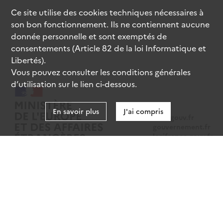
Ce site utilise des
cookies
techniques nécessaires à
son bon fonctionnement. Ils ne contiennent aucune
donnée personnelle et sont exemptés de
consentements (Article 82 de la loi Informatique et
Libertés).
Vous pouvez consulter les conditions générales
d’utilisation sur le lien ci-dessous.
En savoir plus
J'ai compris
data.gouv.fr
gouvernement.fr
legifrance.gouv.fr
service-public.fr
Mentions légales
Données personnelles
CGU
Gestion des cookies
Accessibilité : partiellement conforme
Sauf mention contraire, tous les contenus de ce site sont sous
licence