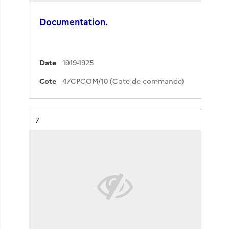
Documentation.
Date
1919-1925
Cote
47CPCOM/10 (Cote de commande)
Résultat n°
7