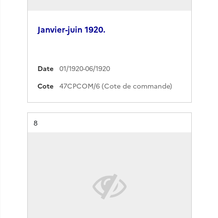
Janvier-juin 1920.
Date
01/1920-06/1920
Cote
47CPCOM/6 (Cote de commande)
Résultat n°
8