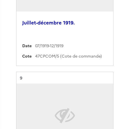
Juillet-décembre 1919.
Date
07/1919-12/1919
Cote
47CPCOM/5 (Cote de commande)
Résultat n°
9