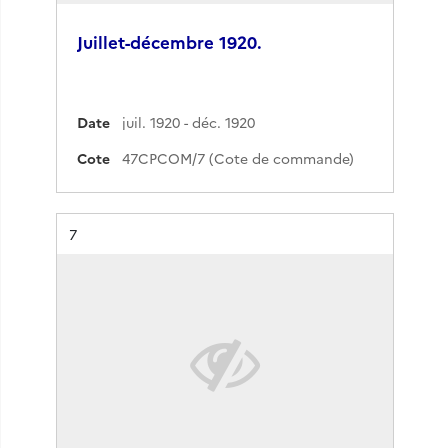
Juillet-décembre 1920.
Date
juil. 1920 - déc. 1920
Cote
47CPCOM/7 (Cote de commande)
Résultat n°
7