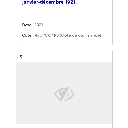
Janvier-décembre 1921.
Date
1921
Cote
47CPCOM/8 (Cote de commande)
Résultat n°
5