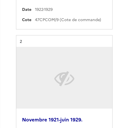
Date
1922-1929
Cote
47CPCOM/9 (Cote de commande)
Résultat n°
2
Novembre 1921-juin 1929.