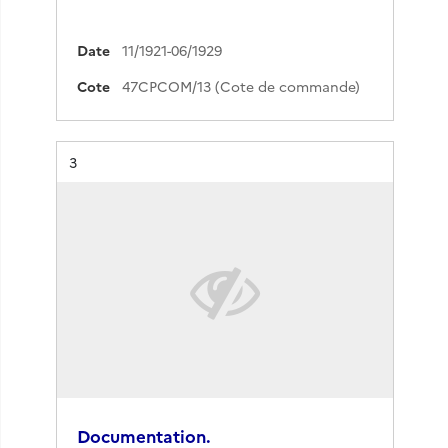
Date
11/1921-06/1929
Cote
47CPCOM/13 (Cote de commande)
Résultat n°
3
Documentation.