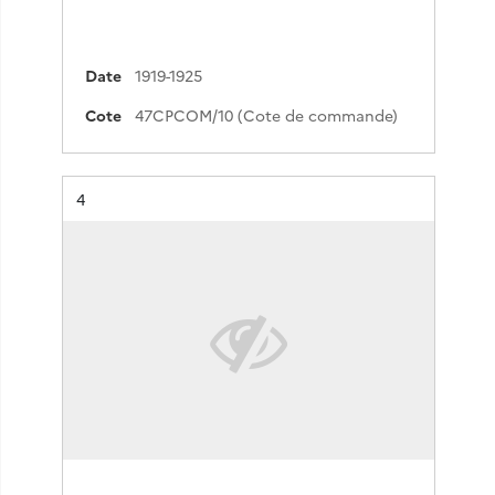
Date
1919-1925
Cote
47CPCOM/10 (Cote de commande)
Résultat n°
4