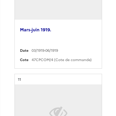
Mars-juin 1919.
Date
03/1919-06/1919
Cote
47CPCOM/4 (Cote de commande)
Résultat n°
11