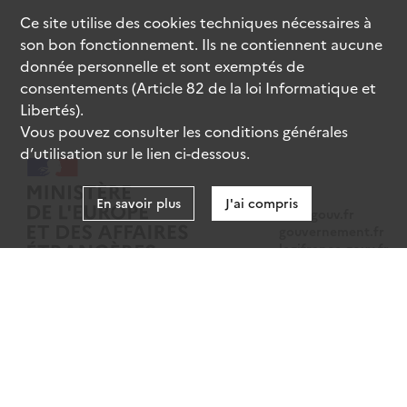
Ce site utilise des
cookies
techniques nécessaires à
son bon fonctionnement. Ils ne contiennent aucune
donnée personnelle et sont exemptés de
consentements (Article 82 de la loi Informatique et
Libertés).
Vous pouvez consulter les conditions générales
d’utilisation sur le lien ci-dessous.
En savoir plus
J'ai compris
data.gouv.fr
gouvernement.fr
legifrance.gouv.fr
service-public.fr
Mentions légales
Données personnelles
CGU
Gestion des cookies
Accessibilité : partiellement conforme
Sauf mention contraire, tous les contenus de ce site sont sous
licence