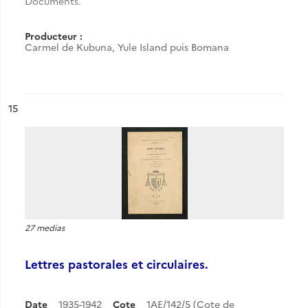
Documents.
Producteur :
Carmel de Kubuna, Yule Island puis Bomana
ésultat n°
15
27 medias
Lettres pastorales et circulaires.
Date
1935-1942
Cote
1AE/142/5 (Cote de