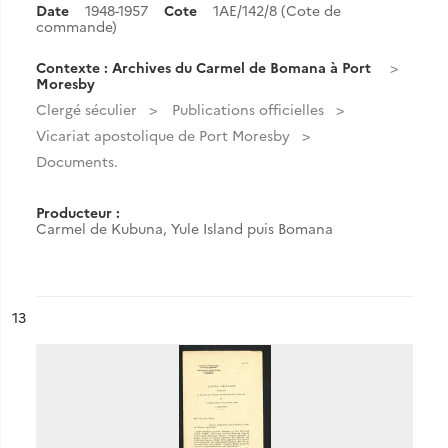
Date
1948-1957
Cote
1AE/142/8 (Cote de
commande)
Contexte : Archives du Carmel de Bomana à Port
Moresby
Clergé séculier
Publications officielles
Vicariat apostolique de Port Moresby
Documents.
Producteur :
Carmel de Kubuna, Yule Island puis Bomana
ésultat n°
13