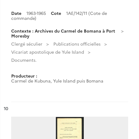
Date
1963-1965
Cote
1AE/142/11 (Cote de
commande)
Contexte : Archives du Carmel de Bomana à Port
Moresby
Clergé séculier
Publications officielles
Vicariat apostolique de Yule Island
Documents.
Producteur :
Carmel de Kubuna, Yule Island puis Bomana
ésultat n°
10