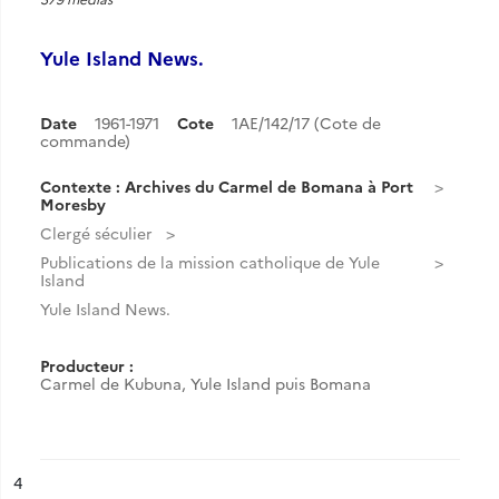
Yule Island News.
Date
1961-1971
Cote
1AE/142/17 (Cote de
commande)
Contexte : Archives du Carmel de Bomana à Port
Moresby
Clergé séculier
Publications de la mission catholique de Yule
Island
Yule Island News.
Producteur :
Carmel de Kubuna, Yule Island puis Bomana
ésultat n°
4