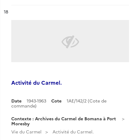
ésultat n°
18
Activité du Carmel.
Date
1943-1963
Cote
1AE/142/2 (Cote de
commande)
Contexte : Archives du Carmel de Bomana à Port
Moresby
Vie du Carmel
Activité du Carmel.