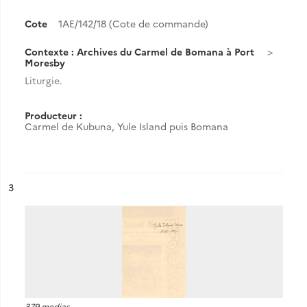
Cote
1AE/142/18 (Cote de commande)
Contexte : Archives du Carmel de Bomana à Port
Moresby
Liturgie.
Producteur :
Carmel de Kubuna, Yule Island puis Bomana
ésultat n°
3
379 medias