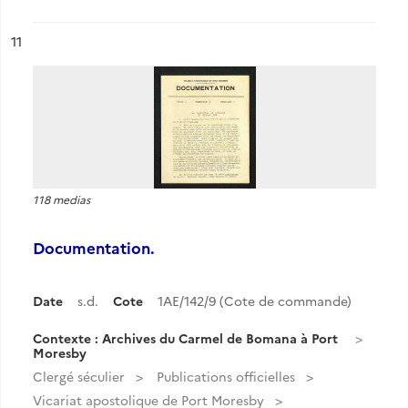
ésultat n°
11
118 medias
Documentation.
Date
s.d.
Cote
1AE/142/9 (Cote de commande)
Contexte : Archives du Carmel de Bomana à Port
Moresby
Clergé séculier
Publications officielles
Vicariat apostolique de Port Moresby