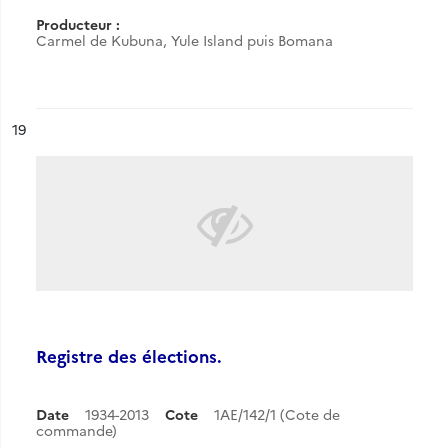
Producteur :
Carmel de Kubuna, Yule Island puis Bomana
ésultat n°
19
Registre des élections.
Date
1934-2013
Cote
1AE/142/1 (Cote de
commande)