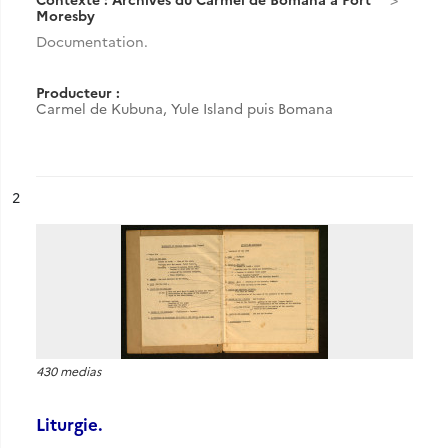
Moresby
Documentation.
Producteur :
Carmel de Kubuna, Yule Island puis Bomana
ésultat n°
2
430 medias
Liturgie.