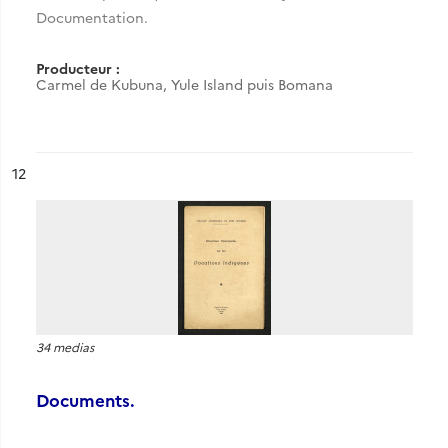
Documentation.
Producteur :
Carmel de Kubuna, Yule Island puis Bomana
ésultat n°
12
34 medias
Documents.