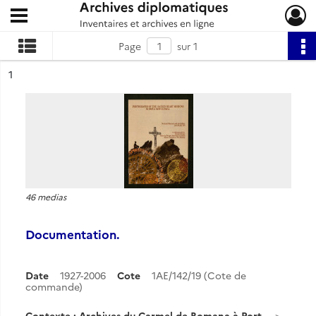
Ouvrir le menu déroulant
Archives diplomatiques
Page
sur 1
ésultat n°
1
46 medias
Documentation.
Date
1927-2006
Cote
1AE/142/19 (Cote de
commande)
Contexte : Archives du Carmel de Bomana à Port