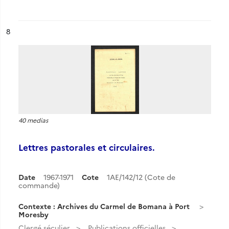
ésultat n°
8
40 medias
Lettres pastorales et circulaires.
Date
1967-1971
Cote
1AE/142/12 (Cote de
commande)
Contexte : Archives du Carmel de Bomana à Port
Moresby
Clergé séculier
Publications officielles