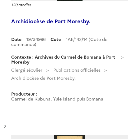
120 medias
Archidiocèse de Port Moresby.
Date
1973-1996
Cote
1AE/142/14 (Cote de
commande)
Contexte : Archives du Carmel de Bomana à Port
Moresby
Clergé séculier
Publications officielles
Archidiocèse de Port Moresby.
Producteur :
Carmel de Kubuna, Yule Island puis Bomana
ésultat n°
7