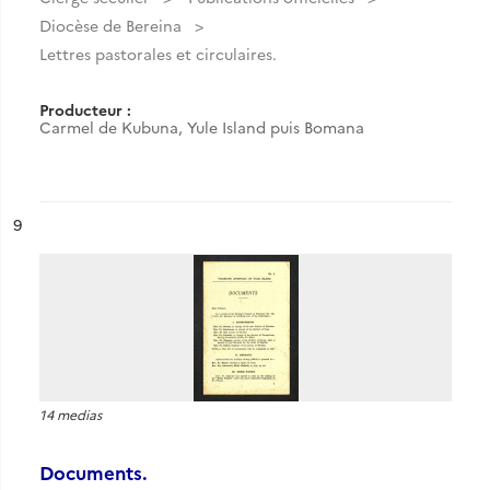
Diocèse de Bereina
Lettres pastorales et circulaires.
Producteur :
Carmel de Kubuna, Yule Island puis Bomana
ésultat n°
9
14 medias
Documents.