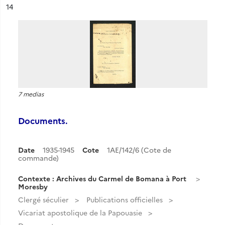
ésultat n°
14
7 medias
Documents.
Date
1935-1945
Cote
1AE/142/6 (Cote de
commande)
Contexte : Archives du Carmel de Bomana à Port
Moresby
Clergé séculier
Publications officielles
Vicariat apostolique de la Papouasie