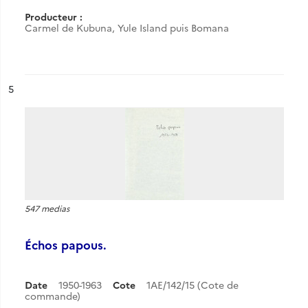
Producteur :
Carmel de Kubuna, Yule Island puis Bomana
ésultat n°
5
547 medias
Échos papous.
Date
1950-1963
Cote
1AE/142/15 (Cote de
commande)