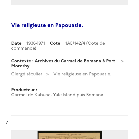
Vie religieuse en Papouasie.
Date
1936-1971
Cote
1AE/142/4 (Cote de
commande)
Contexte : Archives du Carmel de Bomana à Port
Moresby
Clergé séculier
Vie religieuse en Papouasie.
Producteur :
Carmel de Kubuna, Yule Island puis Bomana
ésultat n°
17